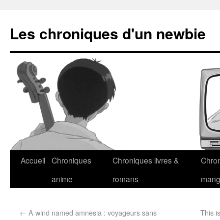
Les chroniques d'un newbie
Accueil
Chroniques
Chroniques livres &
Chro
anime
romans
man
←
A wind named amnesia : voyageurs sans
This i