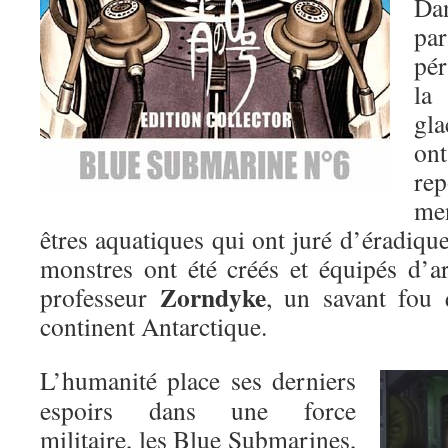
Dan
pa
pér
la
gl
ont
re
men
êtres aquatiques qui ont juré d’éradiqu
monstres ont été créés et équipés d’a
Zorndyke
professeur
, un savant fou q
continent Antarctique.
L’humanité place ses derniers
espoirs dans une force
militaire, les Blue Submarines,