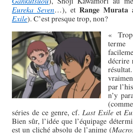
Gankutsuou
), Shoji Kawamori au me
Range Murata
Eureka Seven
…), et
a
Exile
). C’est presque trop, non?
« Trop 
terme
facilem
décrire
résulta
vraiment
par l’hi
n’y par
(comme
séries de ce genre, cf.
Last Exile
et
Eu
Bien sûr, l’idée que l’équipage déterm
est un cliché absolu de l’anime (
Macro