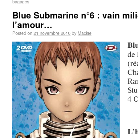
bagages
Blue Submarine n°6 : vain mil
l’amour…
Posted on
21 novembre 2010
by
Mackie
Bl
de
(ré
Cha
Ra
Stu
4 
L’h