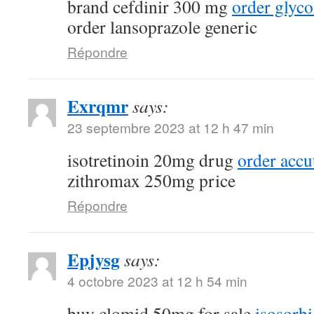
brand cefdinir 300 mg
order glyc
order lansoprazole generic
Répondre
Exrqmr
says:
23 septembre 2023 at 12 h 47 min
isotretinoin 20mg drug
order acc
zithromax 250mg price
Répondre
Epjysg
says:
4 octobre 2023 at 12 h 54 min
buy clomid 50mg for sale
isosorbi