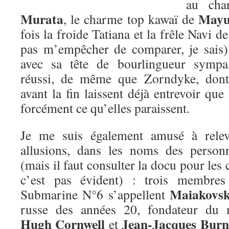
au cha
Murata
Mayu
, le charme top kawaï de
fois la froide Tatiana et la frêle Navi d
pas m’empêcher de comparer, je sais
avec sa tête de bourlingueur sympa,
réussi, de même que Zorndyke, dont 
avant la fin laissent déjà entrevoir que
forcément ce qu’elles paraissent.
Je me suis également amusé à releve
allusions, dans les noms des perso
(mais il faut consulter la docu pour les
c’est pas évident) : trois membre
Maiakovsk
Submarine N°6 s’appellent
russe des années 20, fondateur du m
Hugh Cornwell
Jean-Jacques Burn
et