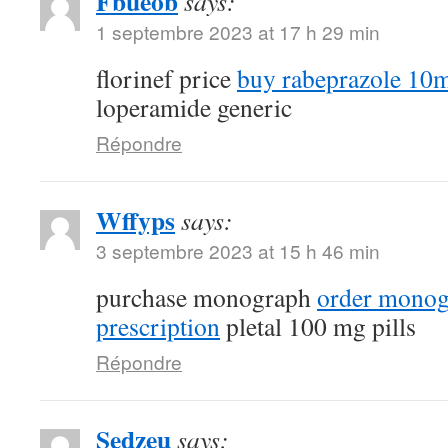
Fbueob
says:
1 septembre 2023 at 17 h 29 min
florinef price
buy rabeprazole 10m
loperamide generic
Répondre
Wffyps
says:
3 septembre 2023 at 15 h 46 min
purchase monograph
order monog
prescription
pletal 100 mg pills
Répondre
Sedzeu
says: