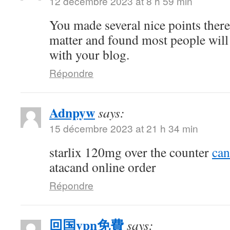
12 décembre 2023 at 8 h 59 min
You made several nice points there.
matter and found most people will
with your blog.
Répondre
Adnpyw
says:
15 décembre 2023 at 21 h 34 min
starlix 120mg over the counter
can
atacand online order
Répondre
回国vpn免費
says: