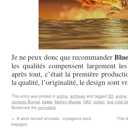
Blu
Je ne peux donc que recommander
les qualités compensent largement les
après tout, c’était la première product
la qualité, l’originalité, le design sont 
This entry was posted in
anime
,
archives
and tagged
3D
,
anime
Jacques Burnel
,
kawai
,
Mahiro Maeda
,
OAV
,
océan
,
que c'est b
Bookmark the
permalink
.
←
A wind named amnesia : voyageurs sans
This i
bagages