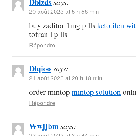
Dblzds
says:
20 août 2023 at 5 h 58 min
buy zaditor 1mg pills
ketotifen wi
tofranil pills
Répondre
Dlqioo
says:
21 août 2023 at 20 h 18 min
order mintop
mintop solution
onli
Répondre
Wwjjbm
says:
23 août 2023 at 3 h 44 min