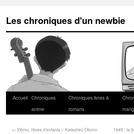
Les chroniques d'un newbie
Accueil
Chroniques
Chroniques livres &
Chro
anime
romans
man
←
Dômu, rêves d’enfants – Katsuhiro Otomo
1945 : la 