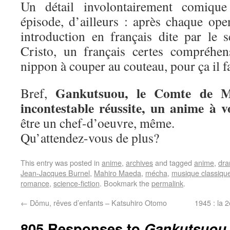
Un détail involontairement comiqu
épisode, d’ailleurs : après chaque ope
introduction en français dite par le
Cristo, un français certes compréhen
nippon à couper au couteau, pour ça il f
Gankutsuou, le Comte de Mo
Bref,
incontestable réussite, un anime à v
être un chef-d’oeuvre, même.
Qu’attendez-vous de plus?
This entry was posted in
anime
,
archives
and tagged
anime
,
dr
Jean-Jacques Burnel
,
Mahiro Maeda
,
mécha
,
musique classiqu
romance
,
science-fiction
. Bookmark the
permalink
.
←
Dômu, rêves d’enfants – Katsuhiro Otomo
1945 : la 
805 Responses to
Gankutsuou,