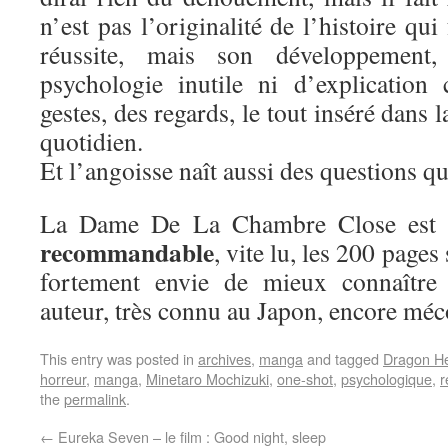
n’est pas l’originalité de l’histoire qui 
réussite, mais son développement,
psychologie inutile ni d’explication
gestes, des regards, le tout inséré dans l
quotidien.
Et l’angoisse naît aussi des questions qu
La Dame De La Chambre Close est
recommandable
, vite lu, les 200 pages
fortement envie de mieux connaître 
auteur, très connu au Japon, encore mé
This entry was posted in
archives
,
manga
and tagged
Dragon H
horreur
,
manga
,
Minetaro Mochizuki
,
one-shot
,
psychologique
,
r
the
permalink
.
←
Eureka Seven – le film : Good night, sleep