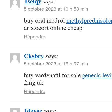
Tselqy
says:
5 octobre 2023 at 10 h 53 min
buy oral medrol
methylprednisolon
aristocort online cheap
Répondre
Cksbry
says:
5 octobre 2023 at 16 h 07 min
buy vardenafil for sale
generic lev
2mg uk
Répondre
Jdzyge
says: