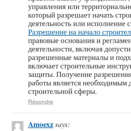
управления или территориально
который разрешает начать стр
деятельность или исполнение с
Разрешение на начало строител
правовые основания и регламе
деятельности, включая допусти
разрешенные материалы и подх
включает строительные инстру
защиты. Получение разрешения
работы является необходимым 
строительной сферы.
Répondre
Amoexz
says: