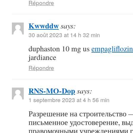
Répondre
Kwwddw
says:
30 août 2023 at 14 h 32 min
duphaston 10 mg us
empagliflozi
jardiance
Répondre
RNS-MO-Dop
says:
1 septembre 2023 at 4 h 56 min
Разрешение на строительство 
письменное удостоверение, вы
правомочными учреждениями г