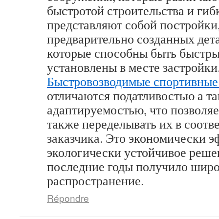
быстротой строительства и гиб
представляют собой постройки
предварительно созданных дета
которые способны быть быстр
установлены в месте застройки
Быстровозводимые спортивные
отличаются податливостью а т
адаптируемостью, что позволяе
также переделывать их в соотв
заказчика. Это экономически э
экологически устойчивое решен
последние годы получило шир
распространение.
Répondre