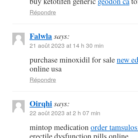
buy ketotifen generic
geodon ca
to
Répondre
Falwla
says:
21 août 2023 at 14 h 30 min
purchase minoxidil for sale
new ed
online usa
Répondre
Oirqhi
says:
22 août 2023 at 2 h 07 min
mintop medication
order tamsulos
erectile dysfunction pills online