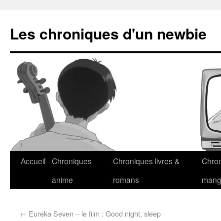
Les chroniques d'un newbie
Accueil
Chroniques
Chroniques livres &
Chro
anime
romans
man
←
Eureka Seven – le film : Good night, sleep