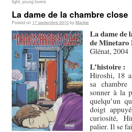
tight, young lovers
La dame de la chambre close
Posted on
17 septembre 2010
by
Mackie
La dame de l
de Minetaro
Glénat, 2004
L’histoire :
Hiroshi, 18 a
sa chambre d
sonner à la p
quelqu’un qu
doigt appuyé
curiosité, H
palier. Il se f