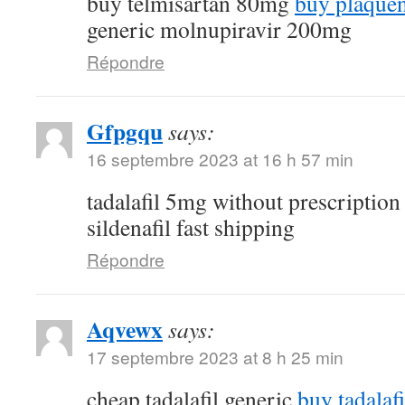
buy telmisartan 80mg
buy plaquen
generic molnupiravir 200mg
Répondre
Gfpgqu
says:
16 septembre 2023 at 16 h 57 min
tadalafil 5mg without prescriptio
sildenafil fast shipping
Répondre
Aqvewx
says:
17 septembre 2023 at 8 h 25 min
cheap tadalafil generic
buy tadalafi