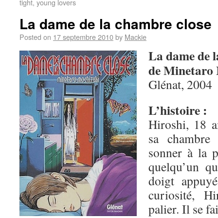
tight, young lovers
La dame de la chambre close
Posted on
17 septembre 2010
by
Mackie
La dame de l
de Minetaro
Glénat, 2004
L’histoire :
Hiroshi, 18 a
sa chambre d
sonner à la p
quelqu’un qu
doigt appuyé
curiosité, H
palier. Il se f