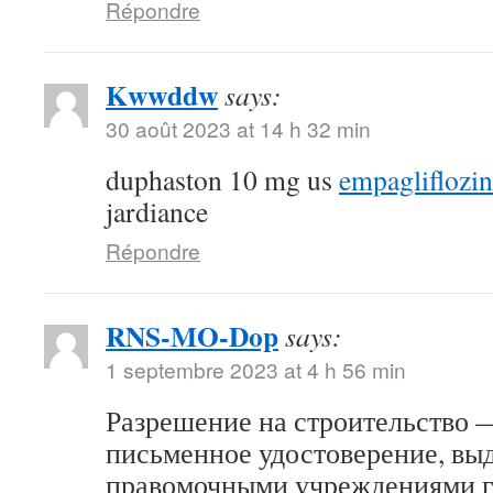
Répondre
Kwwddw
says:
30 août 2023 at 14 h 32 min
duphaston 10 mg us
empagliflozi
jardiance
Répondre
RNS-MO-Dop
says:
1 septembre 2023 at 4 h 56 min
Разрешение на строительство 
письменное удостоверение, вы
правомочными учреждениями г