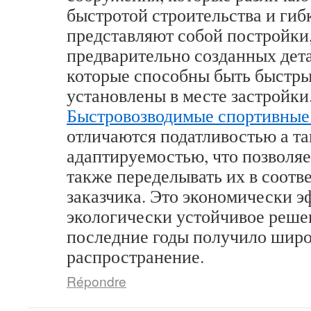
быстротой строительства и гиб
представляют собой постройки
предварительно созданных дета
которые способны быть быстр
установлены в месте застройки
Быстровозводимые спортивные
отличаются податливостью а т
адаптируемостью, что позволяе
также переделывать их в соотв
заказчика. Это экономически э
экологически устойчивое решен
последние годы получило шир
распространение.
Répondre