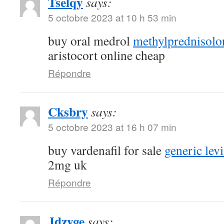
Tselqy
says:
5 octobre 2023 at 10 h 53 min
buy oral medrol
methylprednisolon
aristocort online cheap
Répondre
Cksbry
says:
5 octobre 2023 at 16 h 07 min
buy vardenafil for sale
generic lev
2mg uk
Répondre
Jdzyge
says: