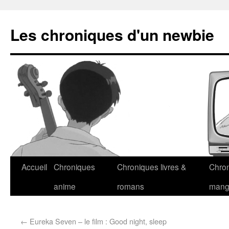
Les chroniques d'un newbie
Accueil
Chroniques
Chroniques livres &
Chro
anime
romans
man
←
Eureka Seven – le film : Good night, sleep