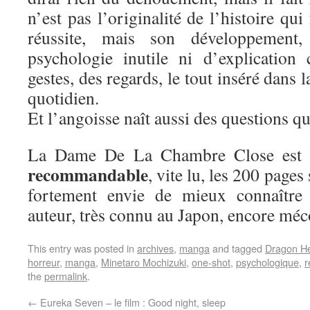
n’est pas l’originalité de l’histoire qui 
réussite, mais son développement,
psychologie inutile ni d’explication
gestes, des regards, le tout inséré dans l
quotidien.
Et l’angoisse naît aussi des questions qu
La Dame De La Chambre Close est
recommandable
, vite lu, les 200 pages
fortement envie de mieux connaître 
auteur, très connu au Japon, encore mé
This entry was posted in
archives
,
manga
and tagged
Dragon H
horreur
,
manga
,
Minetaro Mochizuki
,
one-shot
,
psychologique
,
r
the
permalink
.
←
Eureka Seven – le film : Good night, sleep