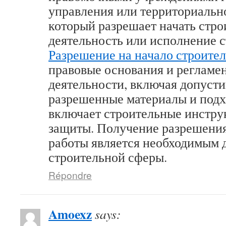
управления или территориально
который разрешает начать стр
деятельность или исполнение с
Разрешение на начало строител
правовые основания и регламе
деятельности, включая допусти
разрешенные материалы и подх
включает строительные инстру
защиты. Получение разрешения
работы является необходимым 
строительной сферы.
Répondre
Amoexz
says: