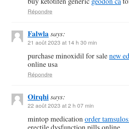
buy ketotifen generic
geodon ca
to
Répondre
Falwla
says:
21 août 2023 at 14 h 30 min
purchase minoxidil for sale
new ed
online usa
Répondre
Oirqhi
says:
22 août 2023 at 2 h 07 min
mintop medication
order tamsulos
erectile dysfunction pills online