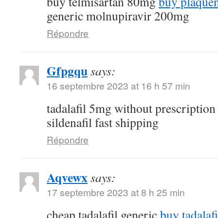
buy telmisartan 80mg
buy plaquen
generic molnupiravir 200mg
Répondre
Gfpgqu
says:
16 septembre 2023 at 16 h 57 min
tadalafil 5mg without prescriptio
sildenafil fast shipping
Répondre
Aqvewx
says:
17 septembre 2023 at 8 h 25 min
cheap tadalafil generic
buy tadalafi