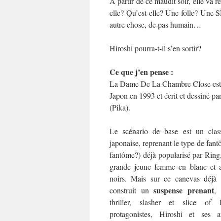
A partir de ce maudit soir, elle va rev
elle? Qu’est-elle? Une folle? Une 
autre chose, de pas humain…
Hiroshi pourra-t-il s’en sortir?
Ce que j’en pense :
La Dame De La Chambre Close est 
Japon en 1993 et écrit et dessiné 
(Pika).
Le scénario de base est un class
japonaise, reprenant le type de fant
fantôme?) déjà popularisé par Ring
grande jeune femme en blanc et 
noirs. Mais sur ce canevas déjà
suspense prenant
construit un
, 
thriller, slasher et slice of 
protagonistes, Hiroshi et ses a