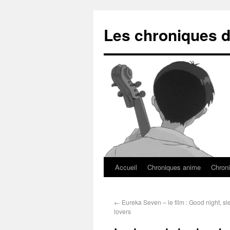
Les chroniques d
Accueil
Chroniques anime
Chroni
←
Eureka Seven – le film : Good night, sl
lovers