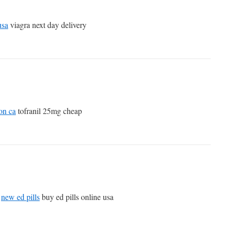
usa
viagra next day delivery
on ca
tofranil 25mg cheap
e
new ed pills
buy ed pills online usa