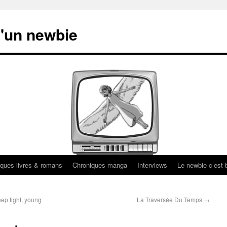
'un newbie
ques livres & romans
Chroniques manga
Interviews
Le newbie c’est b
eep tight, young
La Traversée Du Temps
→