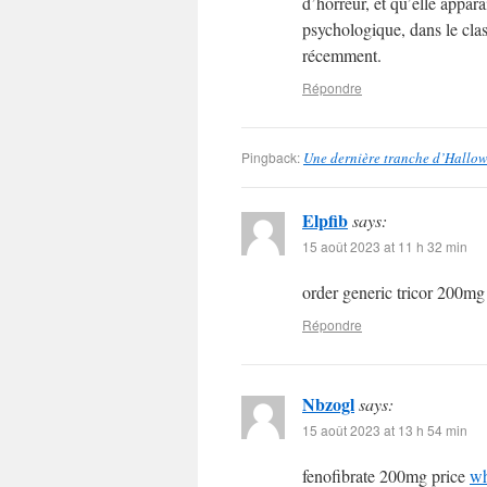
d’horreur, et qu’elle appar
psychologique, dans le cla
récemment.
Répondre
Pingback:
Une dernière tranche d’Hallow
Elpfib
says:
15 août 2023 at 11 h 32 min
order generic tricor 200m
Répondre
Nbzogl
says:
15 août 2023 at 13 h 54 min
fenofibrate 200mg price
wh