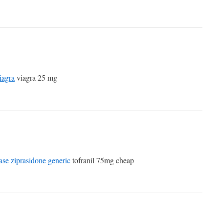
iagra
viagra 25 mg
ase ziprasidone generic
tofranil 75mg cheap