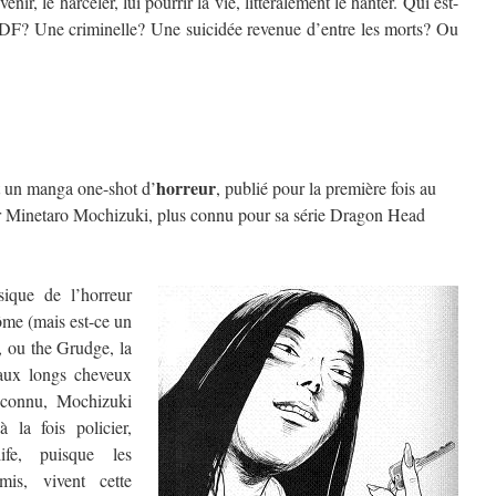
enir, le harceler, lui pourrir la vie, littéralement le hanter. Qui est-
SDF? Une criminelle? Une suicidée revenue d’entre les morts? Ou
horreur
un manga one-shot d’
, publié pour la première fois au
par Minetaro Mochizuki, plus connu pour sa série Dragon Head
ique de l’horreur
ôme (mais est-ce un
, ou the Grudge, la
aux longs cheveux
 connu, Mochizuki
à la fois policier,
life, puisque les
mis, vivent cette