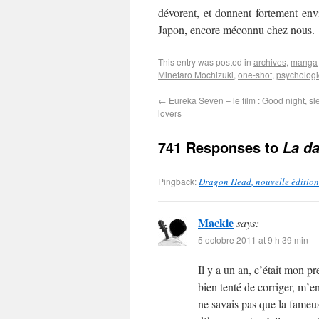
dévorent, et donnent fortement env
Japon, encore méconnu chez nous.
This entry was posted in
archives
,
manga
Minetaro Mochizuki
,
one-shot
,
psycholog
←
Eureka Seven – le film : Good night, sl
lovers
741 Responses to
La d
Pingback:
Dragon Head, nouvelle édition
Mackie
says:
5 octobre 2011 at 9 h 39 min
Il y a un an, c’était mon p
bien tenté de corriger, m’en
ne savais pas que la fameu