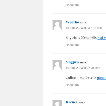
Répondre
Wperho
says:
18 août 2023 at 23 h 14 min
buy cialis 20mg pills
real v
Répondre
Yhgjwn
says:
19 août 2023 at 9 h 35 min
zaditor 1 mg for sale
purch
Répondre
Rrcnea
says: