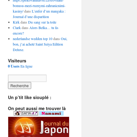
https://piskovaninavse.cz/srovnani-
bonusu-mezi-ruznymi-zahranicnimi-
kasiny/
dans
L’enfer d’un mangaka :
Journal d’une disparition
Kirk
dans
Du sang sur la toile
Clark
dans
Alors Belka… tu lis
encore?
nederlandse wedden top 10
dans
Oui,
bon, j’ai acheté Saint Seiya Edition
Deluxe.
Visiteurs
0 Users
En ligne
Un p’tit like siouplé :
On peut aussi me trouver là