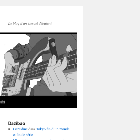
Le blog d'un éternel débutant
ibi
Dazibao
Geraldine
dans
Tokyo fin d’un monde,
et fin de série