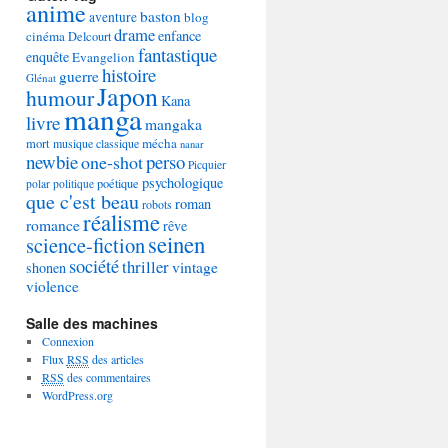
anime
baston
aventure
blog
drame
enfance
cinéma
Delcourt
fantastique
enquête
Evangelion
histoire
guerre
Glénat
Japon
humour
Kana
manga
livre
mangaka
mécha
mort
musique classique
nanar
newbie
perso
one-shot
Picquier
psychologique
poétique
polar
politique
que c'est beau
roman
robots
réalisme
romance
rêve
seinen
science-fiction
société
thriller
vintage
shonen
violence
Salle des machines
Connexion
Flux
RSS
des articles
RSS
des commentaires
WordPress.org