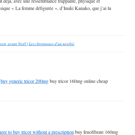
aît déjà, avec une ressemblance frappante, physique et
ssique « La femme défigurée », d’Inuki Kanako, que j’ai lu
een, avant Noël | Les chroniques d'un newbie
g
buy generic tricor 200mg
buy tricor 160mg online cheap
ere to buy tricor without a prescription
buy fenofibrate 160mg