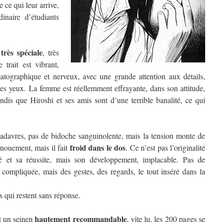
ce qui leur arrive,
naire d’étudiants
très spéciale
e
, très
e trait est vibrant,
atographique et nerveux, avec une grande attention aux détails,
les yeux. La femme est réellemment effrayante, dans son attitude,
dis que Hiroshi et ses amis sont d’une terrible banalité, ce qui
 cadavres, pas de bidoche sanguinolente, mais la tension monte de
froid dans le dos
énouement, mais il fait
. Ce n’est pas l’originalité
cité et sa réussite, mais son développement, implacable. Pas de
n compliquée, mais des gestes, des regards, le tout inséré dans la
s qui restent sans réponse.
hautement recommandable
 un seinen
, vite lu, les 200 pages se