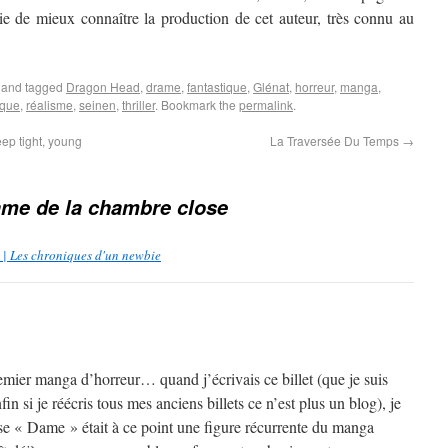
ie de mieux connaître la production de cet auteur, très connu au
and tagged
Dragon Head
,
drame
,
fantastique
,
Glénat
,
horreur
,
manga
,
ique
,
réalisme
,
seinen
,
thriller
. Bookmark the
permalink
.
eep tight, young
La Traversée Du Temps
→
ame de la chambre close
 | Les chroniques d'un newbie
remier manga d’horreur… quand j’écrivais ce billet (que je suis
fin si je réécris tous mes anciens billets ce n’est plus un blog), je
se « Dame » était à ce point une figure récurrente du manga