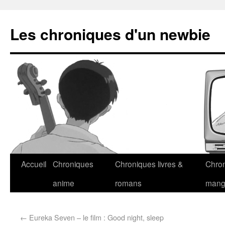
Les chroniques d'un newbie
Accueil
Chroniques
Chroniques livres &
Chro
anime
romans
man
←
Eureka Seven – le film : Good night, sleep