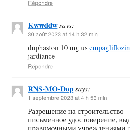
Répondre
Kwwddw
says:
30 août 2023 at 14 h 32 min
duphaston 10 mg us
empagliflozi
jardiance
Répondre
RNS-MO-Dop
says:
1 septembre 2023 at 4 h 56 min
Разрешение на строительство 
письменное удостоверение, вы
правомочными учреждениями г