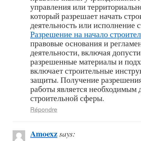
управления или территориально
который разрешает начать стр
деятельность или исполнение с
Разрешение на начало строител
правовые основания и регламе
деятельности, включая допусти
разрешенные материалы и подх
включает строительные инстру
защиты. Получение разрешения
работы является необходимым 
строительной сферы.
Répondre
Amoexz
says: