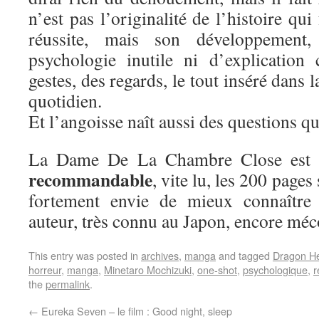
n’est pas l’originalité de l’histoire qui 
réussite, mais son développement,
psychologie inutile ni d’explication
gestes, des regards, le tout inséré dans l
quotidien.
Et l’angoisse naît aussi des questions qu
La Dame De La Chambre Close est
recommandable
, vite lu, les 200 pages
fortement envie de mieux connaître 
auteur, très connu au Japon, encore mé
This entry was posted in
archives
,
manga
and tagged
Dragon H
horreur
,
manga
,
Minetaro Mochizuki
,
one-shot
,
psychologique
,
r
the
permalink
.
←
Eureka Seven – le film : Good night, sleep