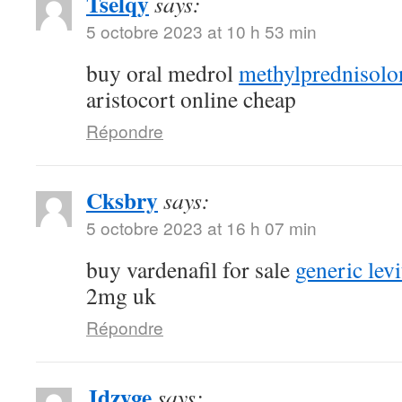
Tselqy
says:
5 octobre 2023 at 10 h 53 min
buy oral medrol
methylprednisolon
aristocort online cheap
Répondre
Cksbry
says:
5 octobre 2023 at 16 h 07 min
buy vardenafil for sale
generic lev
2mg uk
Répondre
Jdzyge
says: