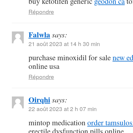
buy ketotifen generic
geodon ca
to
Répondre
Falwla
says:
21 août 2023 at 14 h 30 min
purchase minoxidil for sale
new ed
online usa
Répondre
Oirqhi
says:
22 août 2023 at 2 h 07 min
mintop medication
order tamsulos
erectile dysfunction pills online