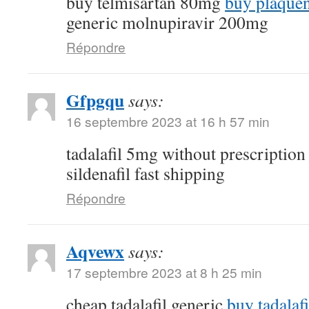
buy telmisartan 80mg
buy plaquen
generic molnupiravir 200mg
Répondre
Gfpgqu
says:
16 septembre 2023 at 16 h 57 min
tadalafil 5mg without prescriptio
sildenafil fast shipping
Répondre
Aqvewx
says:
17 septembre 2023 at 8 h 25 min
cheap tadalafil generic
buy tadalafi