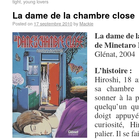
tight, young lovers
La dame de la chambre close
Posted on
17 septembre 2010
by
Mackie
La dame de l
de Minetaro
Glénat, 2004
L’histoire :
Hiroshi, 18 a
sa chambre d
sonner à la p
quelqu’un qu
doigt appuyé
curiosité, H
palier. Il se f