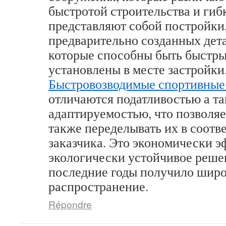
быстротой строительства и гиб
представляют собой постройки
предварительно созданных дета
которые способны быть быстр
установлены в месте застройки
Быстровозводимые спортивные
отличаются податливостью а т
адаптируемостью, что позволяе
также переделывать их в соотв
заказчика. Это экономически э
экологически устойчивое решен
последние годы получило шир
распространение.
Répondre