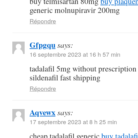
buy telmisartan 80mg
buy plaquen
generic molnupiravir 200mg
Répondre
Gfpgqu
says:
16 septembre 2023 at 16 h 57 min
tadalafil 5mg without prescriptio
sildenafil fast shipping
Répondre
Aqvewx
says:
17 septembre 2023 at 8 h 25 min
cheap tadalafil generic
buy tadalafi