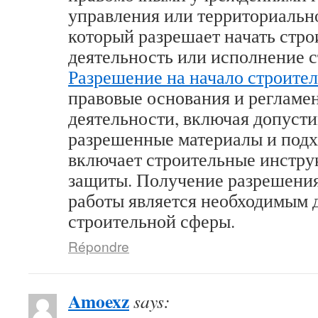
управления или территориально
который разрешает начать стр
деятельность или исполнение с
Разрешение на начало строител
правовые основания и регламе
деятельности, включая допусти
разрешенные материалы и подх
включает строительные инстру
защиты. Получение разрешения
работы является необходимым 
строительной сферы.
Répondre
Amoexz
says: