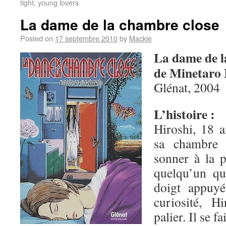
tight, young lovers
La dame de la chambre close
Posted on
17 septembre 2010
by
Mackie
La dame de l
de Minetaro
Glénat, 2004
L’histoire :
Hiroshi, 18 a
sa chambre d
sonner à la p
quelqu’un qu
doigt appuyé
curiosité, H
palier. Il se f