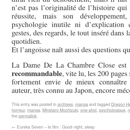
n’est pas l’originalité de l’histoire qui 
réussite, mais son développement,
psychologie inutile ni d’explication
gestes, des regards, le tout inséré dans l
quotidien.
Et l’angoisse naît aussi des questions qu
La Dame De La Chambre Close est
recommandable
, vite lu, les 200 pages
fortement envie de mieux connaître 
auteur, très connu au Japon, encore mé
This entry was posted in
archives
,
manga
and tagged
Dragon H
horreur
,
manga
,
Minetaro Mochizuki
,
one-shot
,
psychologique
,
r
the
permalink
.
←
Eureka Seven – le film : Good night, sleep