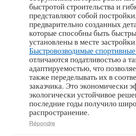
быстротой строительства и гиб
представляют собой постройки
предварительно созданных дета
которые способны быть быстр
установлены в месте застройки
Быстровозводимые спортивные
отличаются податливостью а т
адаптируемостью, что позволяе
также переделывать их в соотв
заказчика. Это экономически э
экологически устойчивое решен
последние годы получило шир
распространение.
Répondre