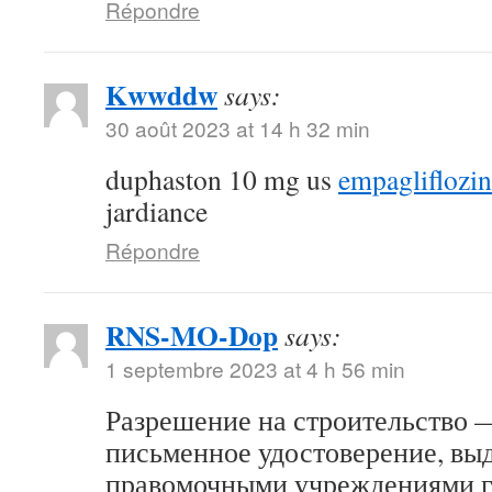
Répondre
Kwwddw
says:
30 août 2023 at 14 h 32 min
duphaston 10 mg us
empagliflozi
jardiance
Répondre
RNS-MO-Dop
says:
1 septembre 2023 at 4 h 56 min
Разрешение на строительство 
письменное удостоверение, вы
правомочными учреждениями г