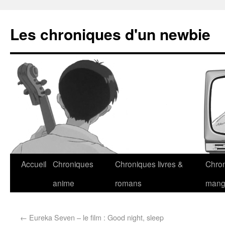
Les chroniques d'un newbie
Accueil
Chroniques
Chroniques livres &
Chro
anime
romans
man
←
Eureka Seven – le film : Good night, sleep