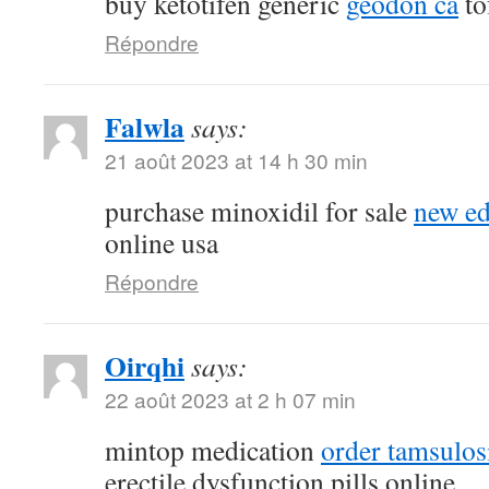
buy ketotifen generic
geodon ca
to
Répondre
Falwla
says:
21 août 2023 at 14 h 30 min
purchase minoxidil for sale
new ed
online usa
Répondre
Oirqhi
says:
22 août 2023 at 2 h 07 min
mintop medication
order tamsulos
erectile dysfunction pills online