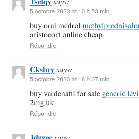
Tselqy
says:
5 octobre 2023 at 10 h 53 min
buy oral medrol
methylprednisolon
aristocort online cheap
Répondre
Cksbry
says:
5 octobre 2023 at 16 h 07 min
buy vardenafil for sale
generic lev
2mg uk
Répondre
Jdzyge
says: