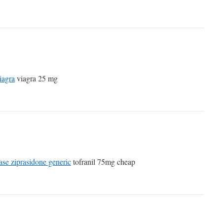
iagra
viagra 25 mg
ase ziprasidone generic
tofranil 75mg cheap