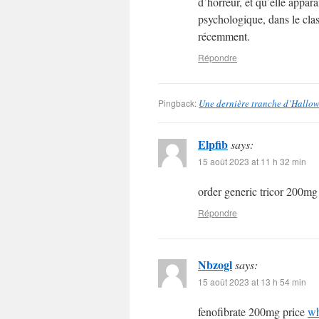
d’horreur, et qu’elle appar
psychologique, dans le cla
récemment.
Répondre
Pingback:
Une dernière tranche d’Hallow
Elpfib
says:
15 août 2023 at 11 h 32 min
order generic tricor 200m
Répondre
Nbzogl
says:
15 août 2023 at 13 h 54 min
fenofibrate 200mg price
wh