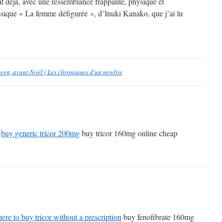
aît déjà, avec une ressemblance frappante, physique et
ssique « La femme défigurée », d’Inuki Kanako, que j’ai lu
een, avant Noël | Les chroniques d'un newbie
g
buy generic tricor 200mg
buy tricor 160mg online cheap
ere to buy tricor without a prescription
buy fenofibrate 160mg