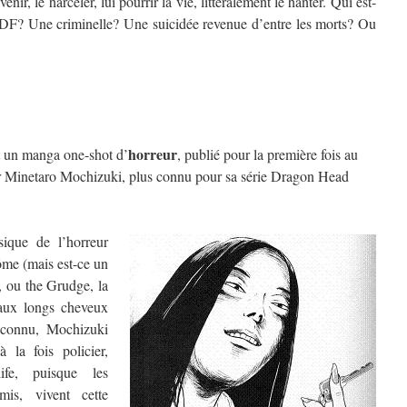
enir, le harceler, lui pourrir la vie, littéralement le hanter. Qui est-
SDF? Une criminelle? Une suicidée revenue d’entre les morts? Ou
horreur
un manga one-shot d’
, publié pour la première fois au
par Minetaro Mochizuki, plus connu pour sa série Dragon Head
ique de l’horreur
ôme (mais est-ce un
, ou the Grudge, la
aux longs cheveux
 connu, Mochizuki
à la fois policier,
life, puisque les
mis, vivent cette