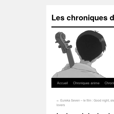
Les chroniques d
Accueil
Chroniques anime
Chroni
←
Eureka Seven – le film : Good night, sl
lovers