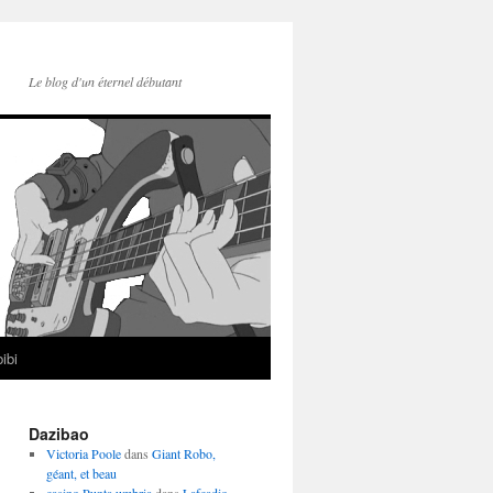
Le blog d'un éternel débutant
ibi
Dazibao
Victoria Poole
dans
Giant Robo,
géant, et beau