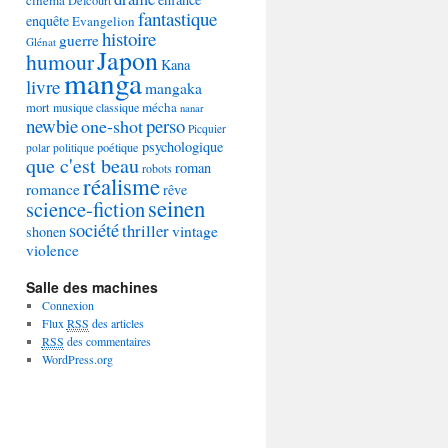
Delcourt
fantastique
enquête
Evangelion
histoire
guerre
Glénat
Japon
humour
Kana
manga
livre
mangaka
mécha
mort
musique classique
nanar
newbie
perso
one-shot
Picquier
psychologique
poétique
polar
politique
que c'est beau
roman
robots
réalisme
romance
rêve
seinen
science-fiction
société
thriller
vintage
shonen
violence
Salle des machines
Connexion
Flux
RSS
des articles
RSS
des commentaires
WordPress.org