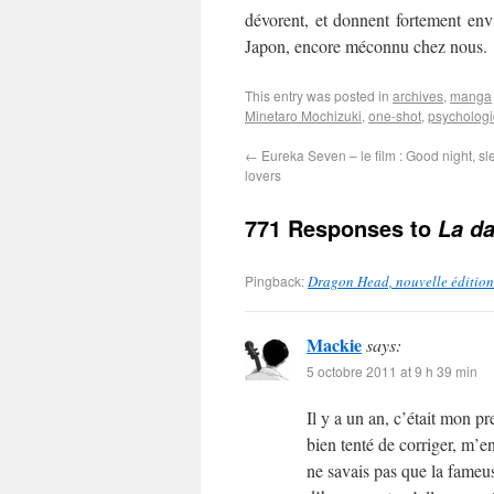
dévorent, et donnent fortement env
Japon, encore méconnu chez nous.
This entry was posted in
archives
,
manga
Minetaro Mochizuki
,
one-shot
,
psycholog
←
Eureka Seven – le film : Good night, sl
lovers
771 Responses to
La d
Pingback:
Dragon Head, nouvelle édition
Mackie
says:
5 octobre 2011 at 9 h 39 min
Il y a un an, c’était mon p
bien tenté de corriger, m’en
ne savais pas que la fameu