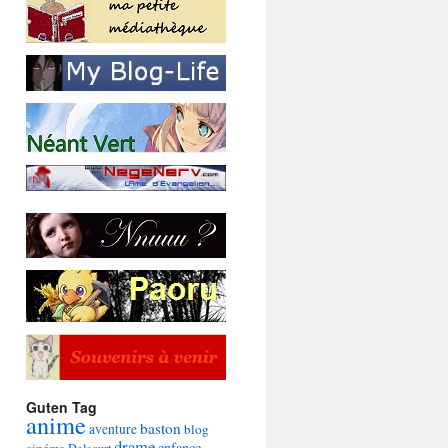
Guten Tag
anime
baston
aventure
blog
drame
enfance
cinéma