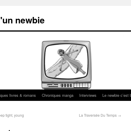
'un newbie
ques livres & romans
Chroniques manga
Interviews
Le newbie c’est b
eep tight, young
La Traversée Du Temps
→