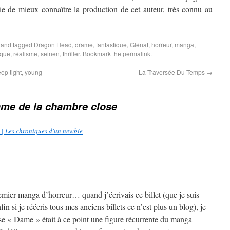
ie de mieux connaître la production de cet auteur, très connu au
and tagged
Dragon Head
,
drame
,
fantastique
,
Glénat
,
horreur
,
manga
,
ique
,
réalisme
,
seinen
,
thriller
. Bookmark the
permalink
.
eep tight, young
La Traversée Du Temps
→
ame de la chambre close
 | Les chroniques d'un newbie
remier manga d’horreur… quand j’écrivais ce billet (que je suis
fin si je réécris tous mes anciens billets ce n’est plus un blog), je
se « Dame » était à ce point une figure récurrente du manga