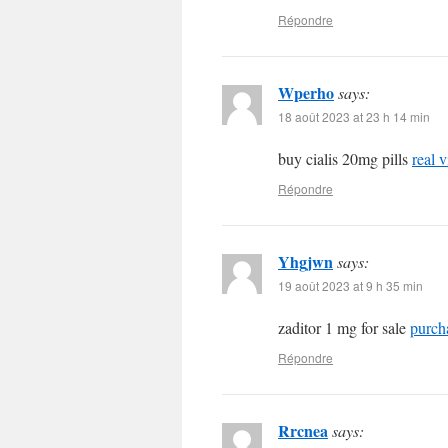
Répondre
Wperho
says:
18 août 2023 at 23 h 14 min
buy cialis 20mg pills
real v
Répondre
Yhgjwn
says:
19 août 2023 at 9 h 35 min
zaditor 1 mg for sale
purch
Répondre
Rrcnea
says: