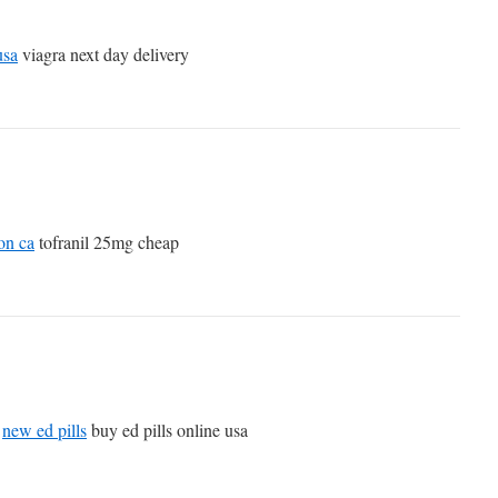
usa
viagra next day delivery
on ca
tofranil 25mg cheap
e
new ed pills
buy ed pills online usa