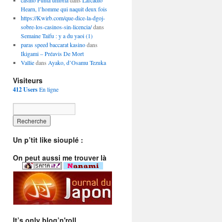
casino Punta umbria
dans
Lafcadio
Hearn, l’homme qui naquit deux fois
https://Kwirb.com/que-dice-la-dgoj-
sobre-los-casinos-sin-licencia/
dans
Semaine Taifu : y a du yaoi (1)
paras speed baccarat kasino
dans
Ikigami – Préavis De Mort
Vallie
dans
Ayako, d’Osamu Tezuka
Visiteurs
412 Users
En ligne
Un p’tit like siouplé :
On peut aussi me trouver là
It’s only blog’n'roll