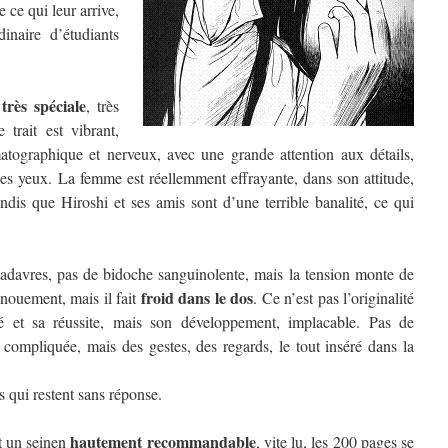
ce qui leur arrive,
naire d’étudiants
très spéciale
e
, très
e trait est vibrant,
atographique et nerveux, avec une grande attention aux détails,
les yeux. La femme est réellemment effrayante, dans son attitude,
dis que Hiroshi et ses amis sont d’une terrible banalité, ce qui
 cadavres, pas de bidoche sanguinolente, mais la tension monte de
froid dans le dos
énouement, mais il fait
. Ce n’est pas l’originalité
cité et sa réussite, mais son développement, implacable. Pas de
n compliquée, mais des gestes, des regards, le tout inséré dans la
s qui restent sans réponse.
hautement recommandable
 un seinen
, vite lu, les 200 pages se