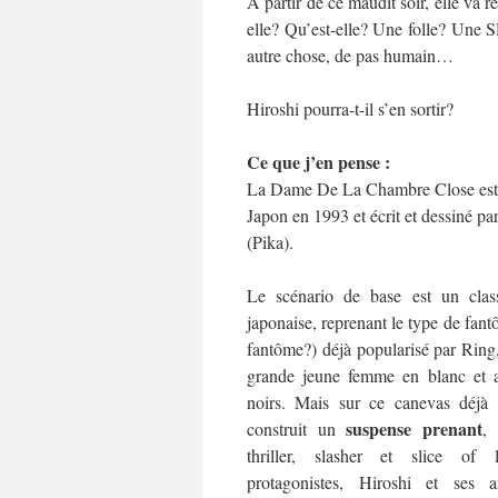
A partir de ce maudit soir, elle va rev
elle? Qu’est-elle? Une folle? Une 
autre chose, de pas humain…
Hiroshi pourra-t-il s’en sortir?
Ce que j’en pense :
La Dame De La Chambre Close est 
Japon en 1993 et écrit et dessiné 
(Pika).
Le scénario de base est un class
japonaise, reprenant le type de fant
fantôme?) déjà popularisé par Ring
grande jeune femme en blanc et 
noirs. Mais sur ce canevas déjà
suspense prenant
construit un
, 
thriller, slasher et slice of 
protagonistes, Hiroshi et ses a