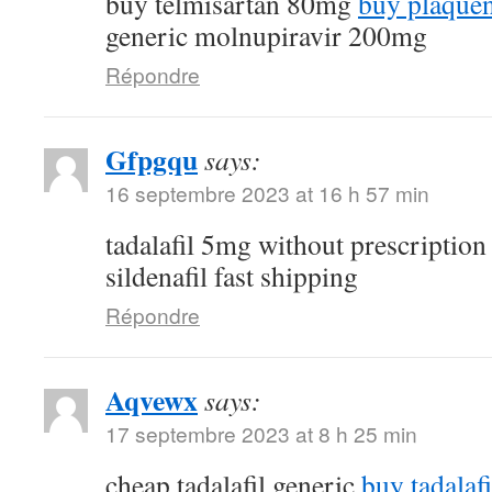
buy telmisartan 80mg
buy plaquen
generic molnupiravir 200mg
Répondre
Gfpgqu
says:
16 septembre 2023 at 16 h 57 min
tadalafil 5mg without prescriptio
sildenafil fast shipping
Répondre
Aqvewx
says:
17 septembre 2023 at 8 h 25 min
cheap tadalafil generic
buy tadalafi