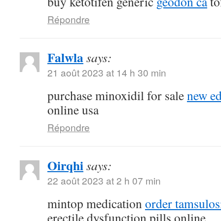
buy ketotifen generic
geodon ca
to
Répondre
Falwla
says:
21 août 2023 at 14 h 30 min
purchase minoxidil for sale
new ed
online usa
Répondre
Oirqhi
says:
22 août 2023 at 2 h 07 min
mintop medication
order tamsulos
erectile dysfunction pills online