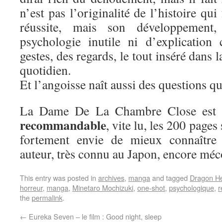
n’est pas l’originalité de l’histoire qui 
réussite, mais son développement,
psychologie inutile ni d’explication
gestes, des regards, le tout inséré dans l
quotidien.
Et l’angoisse naît aussi des questions qu
La Dame De La Chambre Close est
recommandable
, vite lu, les 200 pages
fortement envie de mieux connaître 
auteur, très connu au Japon, encore mé
This entry was posted in
archives
,
manga
and tagged
Dragon H
horreur
,
manga
,
Minetaro Mochizuki
,
one-shot
,
psychologique
,
r
the
permalink
.
←
Eureka Seven – le film : Good night, sleep