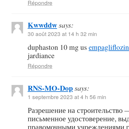
Répondre
Kwwddw
says:
30 août 2023 at 14 h 32 min
duphaston 10 mg us
empagliflozi
jardiance
Répondre
RNS-MO-Dop
says:
1 septembre 2023 at 4 h 56 min
Разрешение на строительство 
письменное удостоверение, вы
правомочными учреждениями г