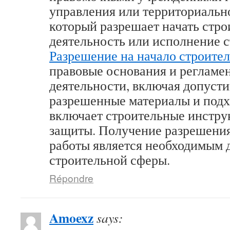
управления или территориально
который разрешает начать стр
деятельность или исполнение с
Разрешение на начало строител
правовые основания и регламе
деятельности, включая допусти
разрешенные материалы и подх
включает строительные инстру
защиты. Получение разрешения
работы является необходимым 
строительной сферы.
Répondre
Amoexz
says: