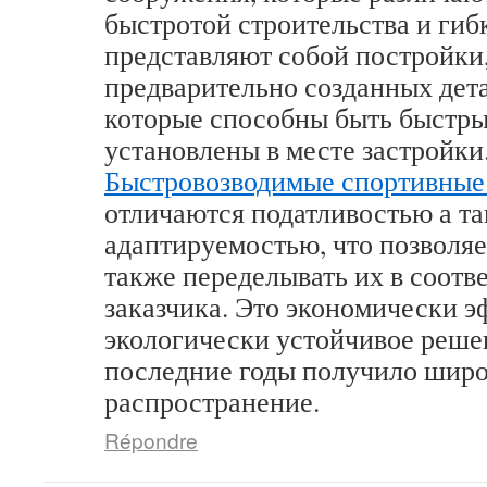
быстротой строительства и гиб
представляют собой постройки
предварительно созданных дета
которые способны быть быстр
установлены в месте застройки
Быстровозводимые спортивные
отличаются податливостью а т
адаптируемостью, что позволяе
также переделывать их в соотв
заказчика. Это экономически э
экологически устойчивое решен
последние годы получило шир
распространение.
Répondre