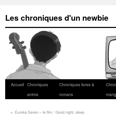
Les chroniques d'un newbie
Accueil
Chroniques
Chroniques livres &
Chro
anime
romans
man
←
Eureka Seven – le film : Good night, sleep