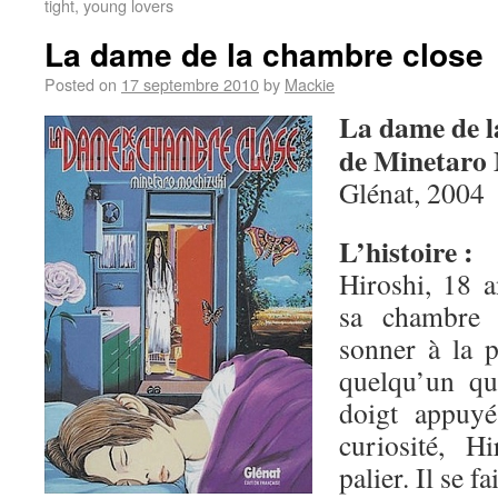
tight, young lovers
La dame de la chambre close
Posted on
17 septembre 2010
by
Mackie
La dame de l
de Minetaro
Glénat, 2004
L’histoire :
Hiroshi, 18 a
sa chambre d
sonner à la p
quelqu’un qu
doigt appuyé
curiosité, H
palier. Il se f