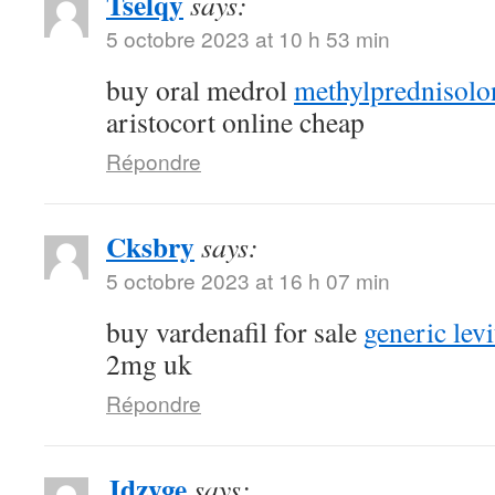
Tselqy
says:
5 octobre 2023 at 10 h 53 min
buy oral medrol
methylprednisolon
aristocort online cheap
Répondre
Cksbry
says:
5 octobre 2023 at 16 h 07 min
buy vardenafil for sale
generic lev
2mg uk
Répondre
Jdzyge
says: