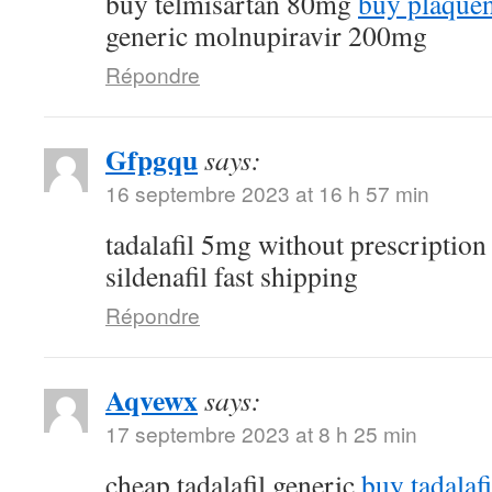
buy telmisartan 80mg
buy plaquen
generic molnupiravir 200mg
Répondre
Gfpgqu
says:
16 septembre 2023 at 16 h 57 min
tadalafil 5mg without prescriptio
sildenafil fast shipping
Répondre
Aqvewx
says:
17 septembre 2023 at 8 h 25 min
cheap tadalafil generic
buy tadalafi