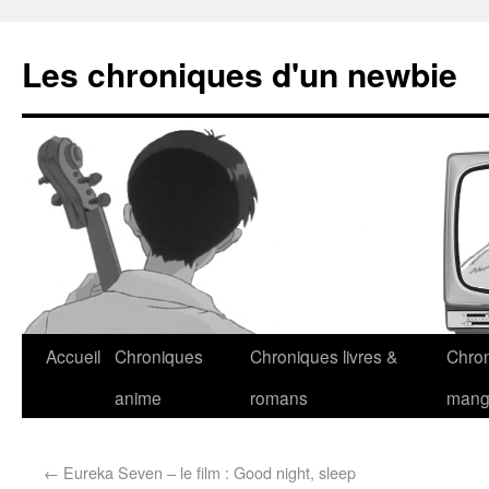
Les chroniques d'un newbie
Accueil
Chroniques
Chroniques livres &
Chro
anime
romans
man
←
Eureka Seven – le film : Good night, sleep