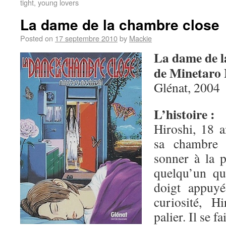
tight, young lovers
La dame de la chambre close
Posted on
17 septembre 2010
by
Mackie
La dame de l
de Minetaro
Glénat, 2004
L’histoire :
Hiroshi, 18 a
sa chambre d
sonner à la p
quelqu’un qu
doigt appuyé
curiosité, H
palier. Il se f