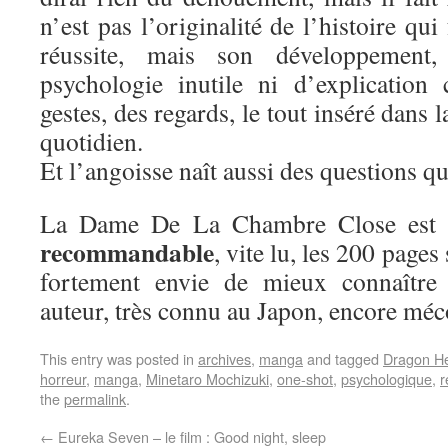
n’est pas l’originalité de l’histoire qui 
réussite, mais son développement,
psychologie inutile ni d’explication
gestes, des regards, le tout inséré dans l
quotidien.
Et l’angoisse naît aussi des questions qu
La Dame De La Chambre Close est
recommandable
, vite lu, les 200 pages
fortement envie de mieux connaître 
auteur, très connu au Japon, encore mé
This entry was posted in
archives
,
manga
and tagged
Dragon H
horreur
,
manga
,
Minetaro Mochizuki
,
one-shot
,
psychologique
,
r
the
permalink
.
←
Eureka Seven – le film : Good night, sleep