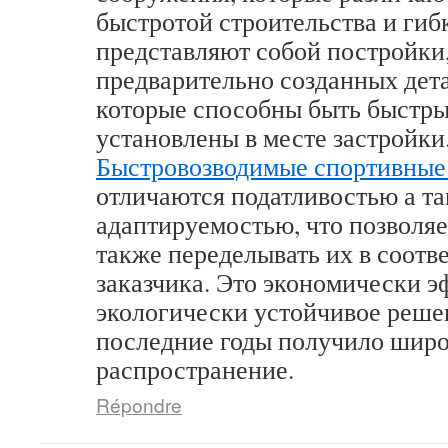
быстротой строительства и гиб
представляют собой постройки
предварительно созданных дета
которые способны быть быстр
установлены в месте застройки
Быстровозводимые спортивные
отличаются податливостью а т
адаптируемостью, что позволяе
также переделывать их в соотв
заказчика. Это экономически э
экологически устойчивое решен
последние годы получило шир
распространение.
Répondre