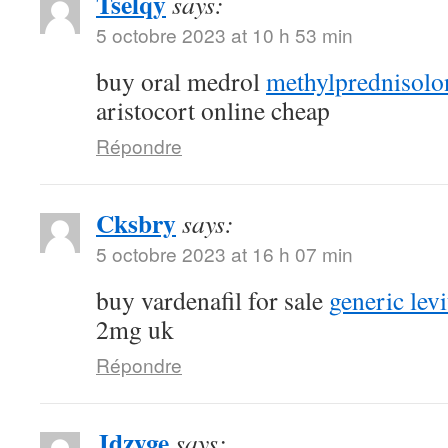
Tselqy
says:
5 octobre 2023 at 10 h 53 min
buy oral medrol
methylprednisolon
aristocort online cheap
Répondre
Cksbry
says:
5 octobre 2023 at 16 h 07 min
buy vardenafil for sale
generic lev
2mg uk
Répondre
Jdzyge
says: