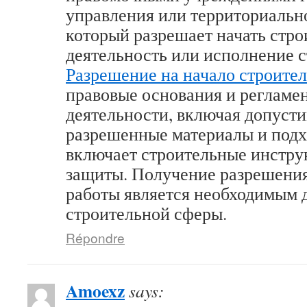
управления или территориально
который разрешает начать стр
деятельность или исполнение с
Разрешение на начало строител
правовые основания и регламе
деятельности, включая допусти
разрешенные материалы и подх
включает строительные инстру
защиты. Получение разрешения
работы является необходимым 
строительной сферы.
Répondre
Amoexz
says: