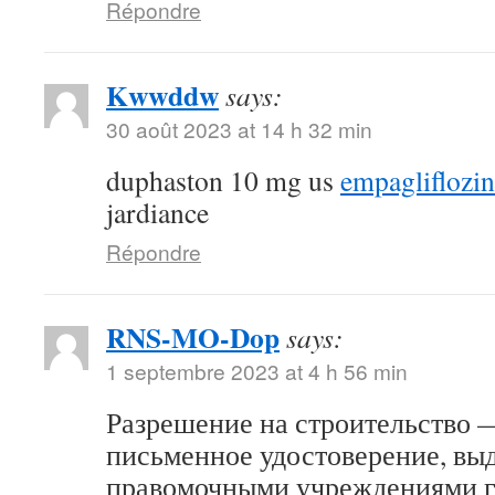
Répondre
Kwwddw
says:
30 août 2023 at 14 h 32 min
duphaston 10 mg us
empagliflozi
jardiance
Répondre
RNS-MO-Dop
says:
1 septembre 2023 at 4 h 56 min
Разрешение на строительство 
письменное удостоверение, вы
правомочными учреждениями г