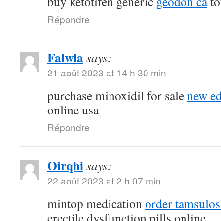
buy ketotifen generic
geodon ca
to
Répondre
Falwla
says:
21 août 2023 at 14 h 30 min
purchase minoxidil for sale
new ed
online usa
Répondre
Oirqhi
says:
22 août 2023 at 2 h 07 min
mintop medication
order tamsulos
erectile dysfunction pills online