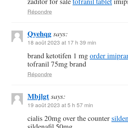
zaditor for sale
tofranil tablet
imip
Répondre
Qyehqg
says:
18 août 2023 at 17 h 39 min
brand ketotifen 1 mg
order imipra
tofranil 75mg brand
Répondre
Mbjlgt
says:
19 août 2023 at 5 h 57 min
cialis 20mg over the counter
silde
sildenafil 50mg