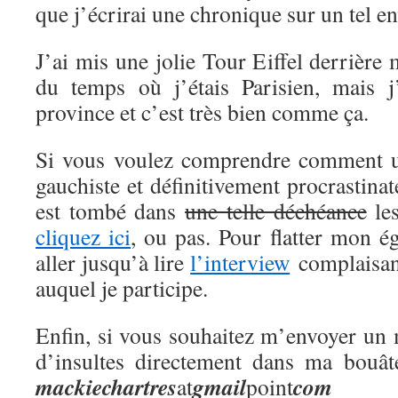
que j’écrirai une chronique sur un tel en
J’ai mis une jolie Tour Eiffel derrière
du temps où j’étais Parisien, mais j
province et c’est très bien comme ça.
Si vous voulez comprendre comment 
gauchiste et définitivement procrastina
est tombé dans
une telle déchéance
les
cliquez ici
, ou pas. Pour flatter mon 
aller jusqu’à lire
l’interview
complaisant
auquel je participe.
Enfin, si vous souhaitez m’envoyer un 
d’insultes directement dans ma bouât
mackie
chartres
gmail
com
at
point