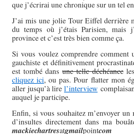
que j’écrirai une chronique sur un tel en
J’ai mis une jolie Tour Eiffel derrière
du temps où j’étais Parisien, mais j
province et c’est très bien comme ça.
Si vous voulez comprendre comment 
gauchiste et définitivement procrastina
est tombé dans
une telle déchéance
les
cliquez ici
, ou pas. Pour flatter mon 
aller jusqu’à lire
l’interview
complaisant
auquel je participe.
Enfin, si vous souhaitez m’envoyer un 
d’insultes directement dans ma bouât
mackie
chartres
gmail
com
at
point