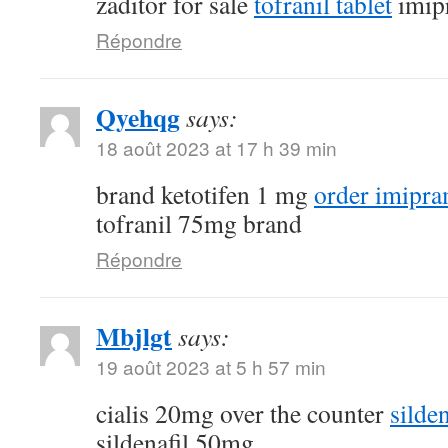
zaditor for sale
tofranil tablet
imip
Répondre
Qyehqg
says:
18 août 2023 at 17 h 39 min
brand ketotifen 1 mg
order imipra
tofranil 75mg brand
Répondre
Mbjlgt
says:
19 août 2023 at 5 h 57 min
cialis 20mg over the counter
silde
sildenafil 50mg