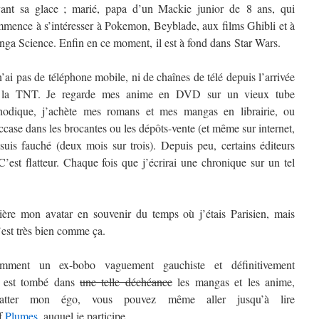
ant sa glace ; marié, papa d’un Mackie junior de 8 ans, qui
mence à s’intéresser à Pokemon, Beyblade, aux films Ghibli et à
ga Science. Enfin en ce moment, il est à fond dans Star Wars.
n’ai pas de téléphone mobile, ni de chaînes de télé depuis l’arrivée
 la TNT. Je regarde mes anime en DVD sur un vieux tube
hodique, j’achète mes romans et mes mangas en librairie, ou
ccase dans les brocantes ou les dépôts-vente (et même sur internet,
 suis fauché (deux mois sur trois). Depuis peu, certains éditeurs
st flatteur. Chaque fois que j’écrirai une chronique sur un tel
rière mon avatar en souvenir du temps où j’étais Parisien, mais
’est très bien comme ça.
mment un ex-bobo vaguement gauchiste et définitivement
t) est tombé dans
une telle déchéance
les mangas et les anime,
atter mon égo, vous pouvez même aller jusqu’à lire
if
Plumes
, auquel je participe.