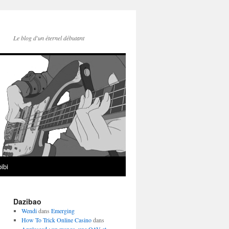
Le blog d'un éternel débutant
ibi
Dazibao
Wendi
dans
Emerging
How To Trick Online Casino
dans