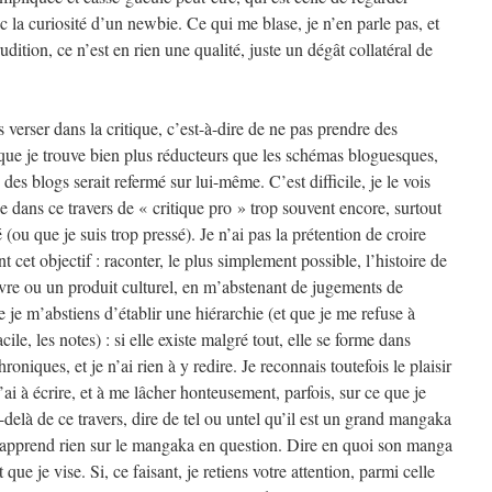
c la curiosité d’un newbie. Ce qui me blase, je n’en parle pas, et
rudition, ce n’est en rien une qualité, juste un dégât collatéral de
s verser dans la critique, c’est-à-dire de ne pas prendre des
 que je trouve bien plus réducteurs que les schémas bloguesques,
es blogs serait refermé sur lui-même. C’est difficile, je le vois
se dans ce travers de « critique pro » trop souvent encore, surtout
 (ou que je suis trop pressé). Je n’ai pas la prétention de croire
nt cet objectif : raconter, le plus simplement possible, l’histoire de
re ou un produit culturel, en m’abstenant de jugements de
e je m’abstiens d’établir une hiérarchie (et que je me refuse à
cile, les notes) : si elle existe malgré tout, elle se forme dans
roniques, et je n’ai rien à y redire. Je reconnais toutefois le plaisir
’ai à écrire, et à me lâcher honteusement, parfois, sur ce que je
-delà de ce travers, dire de tel ou untel qu’il est un grand mangaka
pprend rien sur le mangaka en question. Dire en quoi son manga
 que je vise. Si, ce faisant, je retiens votre attention, parmi celle