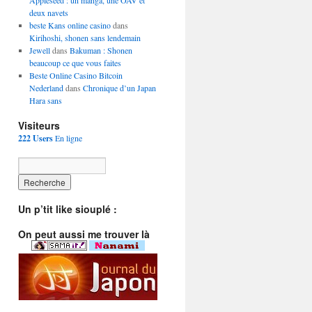
Appleseed : un manga, une OAV et
deux navets
beste Kans online casino
dans
Kirihoshi, shonen sans lendemain
Jewell
dans
Bakuman : Shonen
beaucoup ce que vous faites
Beste Online Casino Bitcoin
Nederland
dans
Chronique d’un Japan
Hara sans
Visiteurs
222 Users
En ligne
Un p’tit like siouplé :
On peut aussi me trouver là