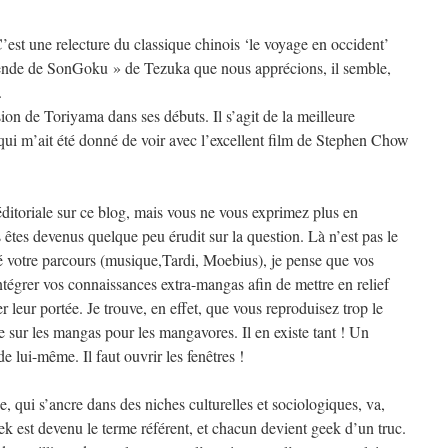
 C’est une relecture du classique chinois ‘le voyage en occident’
gende de SonGoku » de Tezuka que nous apprécions, il semble,
.
sion de Toriyama dans ses débuts. Il s’agit de la meilleure
qui m’ait été donné de voir avec l’excellent film de Stephen Chow
ditoriale sur ce blog, mais vous ne vous exprimez plus en
êtes devenus quelque peu érudit sur la question. Là n’est pas le
 votre parcours (musique,Tardi, Moebius), je pense que vos
tégrer vos connaissances extra-mangas afin de mettre en relief
ser leur portée. Je trouve, en effet, que vous reproduisez trop le
sur les mangas pour les mangavores. Il en existe tant ! Un
e lui-même. Il faut ouvrir les fenêtres !
 qui s’ancre dans des niches culturelles et sociologiques, va,
k est devenu le terme référent, et chacun devient geek d’un truc.