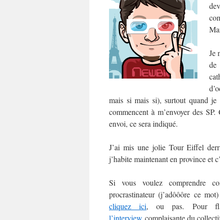
dev
com
Man
Je 
de
cat
d’o
mais si mais si), surtout quand je
commencent à m’envoyer des SP. C’e
envoi, ce sera indiqué.
J’ai mis une jolie Tour Eiffel der
j’habite maintenant en province et c
Si vous voulez comprendre co
procrastinateur (j’adôôôre ce mo
cliquez ici
, ou pas. Pour fl
l’interview
complaisante du collect