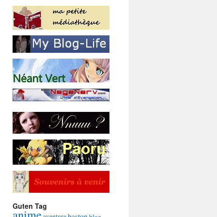
Guten Tag
anime
baston
aventure
blog