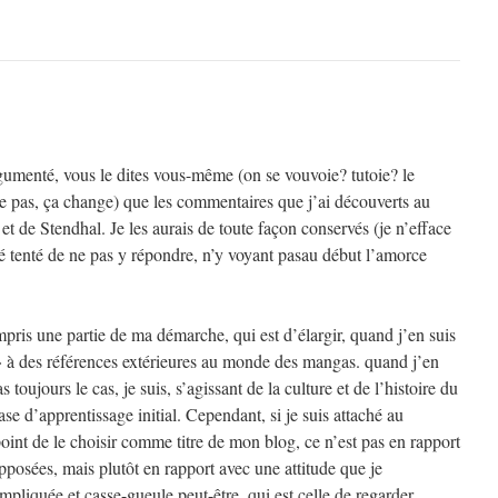
rgumenté, vous le dites vous-même (on se vouvoie? tutoie? le
 pas, ça change) que les commentaires que j’ai découverts au
et de Stendhal. Je les aurais de toute façon conservés (je n’efface
é tenté de ne pas y répondre, n’y voyant pasau début l’amorce
pris une partie de ma démarche, qui est d’élargir, quand j’en suis
 à des références extérieures au monde des mangas. quand j’en
s toujours le cas, je suis, s’agissant de la culture et de l’histoire du
se d’apprentissage initial. Cependant, si je suis attaché au
point de le choisir comme titre de mon blog, ce n’est pas en rapport
posées, mais plutôt en rapport avec une attitude que je
pliquée et casse-gueule peut-être, qui est celle de regarder