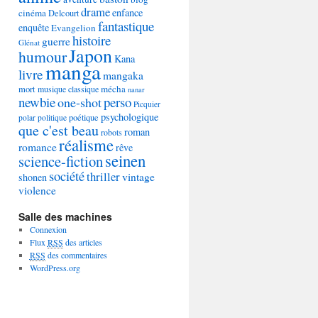
drame
enfance
cinéma
Delcourt
fantastique
enquête
Evangelion
histoire
guerre
Glénat
Japon
humour
Kana
manga
livre
mangaka
mécha
mort
musique classique
nanar
newbie
perso
one-shot
Picquier
psychologique
poétique
polar
politique
que c'est beau
roman
robots
réalisme
romance
rêve
seinen
science-fiction
société
thriller
vintage
shonen
violence
Salle des machines
Connexion
Flux
RSS
des articles
RSS
des commentaires
WordPress.org