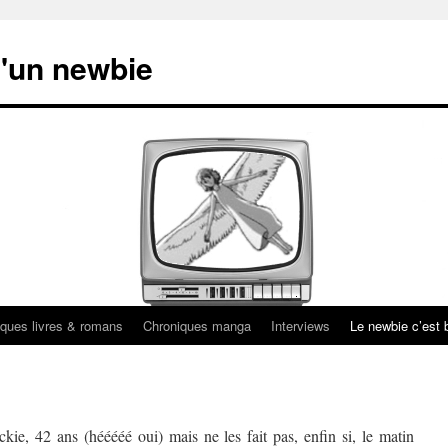
'un newbie
ques livres & romans
Chroniques manga
Interviews
Le newbie c’est b
kie, 42 ans (hééééé oui) mais ne les fait pas, enfin si, le matin