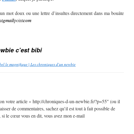
 un mot doux ou une lettre d’insultes directement dans ma bouâte
at
gmail
point
com
wbie c’est bibi
ébel le magnifique | Les chroniques d'un newbie
tion votre article « http://chroniques-d-un-newbie.fr/?p=55″ (ou il
aisser de commentaires, sachez qu’il est tout à fait possible de
 si le cœur vous en dit, vous avez mon e-mail