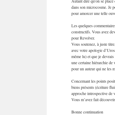
Autant dire qu’on se place d
dans son microcosme. Je pen
pour amorcer une telle ouve
Les quelques commentaires q
constructifs. Vous avez devi
pour Revolver.
Vous soutenez, à juste titr
avec votre apologie d’Uros
même lu) et que je devrais m
une certaine hiérarchie de 
pour un auteur qui ne les mé
Concernant les points positi
biens présents (écriture fl
approche introspective de v
Vous m’avez fait découvrir 
Bonne continuation