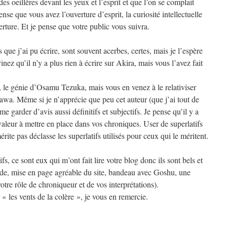
es oeillères devant les yeux et l’esprit et que l’on se complait
se que vous avez l’ouverture d’esprit, la curiosité intellectuelle
rture. Et je pense que votre public vous suivra.
ue j’ai pu écrire, sont souvent acerbes, certes, mais je l’espère
nez qu’il n’y a plus rien à écrire sur Akira, mais vous l’avez fait
e, le génie d’Osamu Tezuka, mais vous en venez à le relativiser
awa. Même si je n’apprécie que peu cet auteur (que j’ai tout de
e garder d’avis aussi définitifs et subjectifs. Je pense qu’il y a
valeur à mettre en place dans vos chroniques. User de superlatifs
rite pas déclasse les superlatifs utilisés pour ceux qui le méritent.
fs, ce sont eux qui m’ont fait lire votre blog donc ils sont bels et
uide, mise en page agréable du site, bandeau avec Goshu, une
otre rôle de chroniqueur et de vos interprétations).
« les vents de la colère », je vous en remercie.