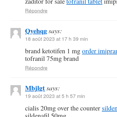
zaditor for sale
tofranil tablet
imip
Répondre
Qyehqg
says:
18 août 2023 at 17 h 39 min
brand ketotifen 1 mg
order imipra
tofranil 75mg brand
Répondre
Mbjlgt
says:
19 août 2023 at 5 h 57 min
cialis 20mg over the counter
silde
sildenafil 50mg