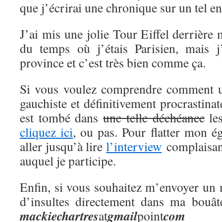
que j’écrirai une chronique sur un tel en
J’ai mis une jolie Tour Eiffel derrière
du temps où j’étais Parisien, mais j
province et c’est très bien comme ça.
Si vous voulez comprendre comment 
gauchiste et définitivement procrastina
est tombé dans
une telle déchéance
les
cliquez ici
, ou pas. Pour flatter mon 
aller jusqu’à lire
l’interview
complaisant
auquel je participe.
Enfin, si vous souhaitez m’envoyer un 
d’insultes directement dans ma bouât
mackie
chartres
gmail
com
at
point