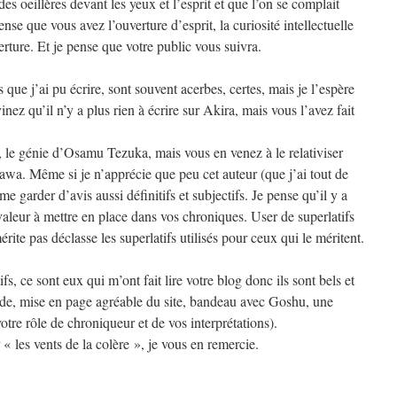
es oeillères devant les yeux et l’esprit et que l’on se complait
se que vous avez l’ouverture d’esprit, la curiosité intellectuelle
rture. Et je pense que votre public vous suivra.
ue j’ai pu écrire, sont souvent acerbes, certes, mais je l’espère
nez qu’il n’y a plus rien à écrire sur Akira, mais vous l’avez fait
e, le génie d’Osamu Tezuka, mais vous en venez à le relativiser
awa. Même si je n’apprécie que peu cet auteur (que j’ai tout de
e garder d’avis aussi définitifs et subjectifs. Je pense qu’il y a
valeur à mettre en place dans vos chroniques. User de superlatifs
rite pas déclasse les superlatifs utilisés pour ceux qui le méritent.
fs, ce sont eux qui m’ont fait lire votre blog donc ils sont bels et
uide, mise en page agréable du site, bandeau avec Goshu, une
otre rôle de chroniqueur et de vos interprétations).
« les vents de la colère », je vous en remercie.