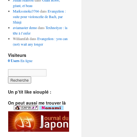
Julian Hanson
dans
Giant Robo,
géant, et beau
Markssmoke3766
dans
Evangelion :
suite pour violoncelle de Bach, par
Shinji
aviamaster demo
dans
Texhnolyze : la
tête à l’enfer
Williamfah dans
Evangelion : you can
(not) wait any longer
Visiteurs
0 Users
En ligne
Un p’tit like siouplé :
On peut aussi me trouver là