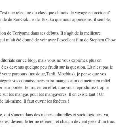
 C’est une relecture du classique chinois ‘le voyage en occident’
gende de SonGoku » de Tezuka que nous apprécions, il semble,
.
sion de Toriyama dans ses débuts. Il s’agit de la meilleure
qui m’ait été donné de voir avec l’excellent film de Stephen Chow
ditoriale sur ce blog, mais vous ne vous exprimez plus en
êtes devenus quelque peu érudit sur la question. Là n’est pas le
 votre parcours (musique,Tardi, Moebius), je pense que vos
tégrer vos connaissances extra-mangas afin de mettre en relief
ser leur portée. Je trouve, en effet, que vous reproduisez trop le
sur les mangas pour les mangavores. Il en existe tant ! Un
e lui-même. Il faut ouvrir les fenêtres !
 qui s’ancre dans des niches culturelles et sociologiques, va,
k est devenu le terme référent, et chacun devient geek d’un truc.