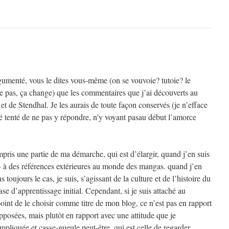
rgumenté, vous le dites vous-même (on se vouvoie? tutoie? le
 pas, ça change) que les commentaires que j’ai découverts au
et de Stendhal. Je les aurais de toute façon conservés (je n’efface
é tenté de ne pas y répondre, n’y voyant pasau début l’amorce
pris une partie de ma démarche, qui est d’élargir, quand j’en suis
 à des références extérieures au monde des mangas. quand j’en
s toujours le cas, je suis, s’agissant de la culture et de l’histoire du
se d’apprentissage initial. Cependant, si je suis attaché au
point de le choisir comme titre de mon blog, ce n’est pas en rapport
posées, mais plutôt en rapport avec une attitude que je
pliquée et casse-gueule peut-être, qui est celle de regarder