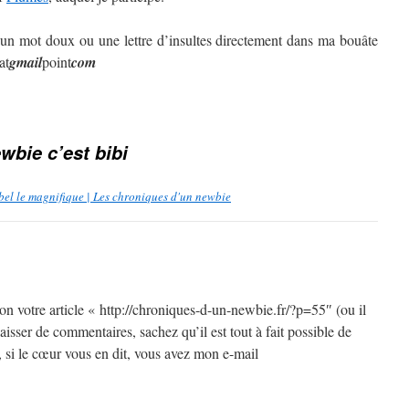
 un mot doux ou une lettre d’insultes directement dans ma bouâte
at
gmail
point
com
wbie c’est bibi
ébel le magnifique | Les chroniques d'un newbie
tion votre article « http://chroniques-d-un-newbie.fr/?p=55″ (ou il
aisser de commentaires, sachez qu’il est tout à fait possible de
 si le cœur vous en dit, vous avez mon e-mail