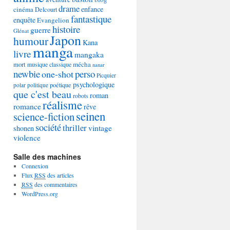
drame
enfance
cinéma
Delcourt
fantastique
enquête
Evangelion
histoire
guerre
Glénat
Japon
humour
Kana
manga
livre
mangaka
mécha
mort
musique classique
nanar
newbie
perso
one-shot
Picquier
psychologique
poétique
polar
politique
que c'est beau
roman
robots
réalisme
romance
rêve
seinen
science-fiction
société
thriller
vintage
shonen
violence
Salle des machines
Connexion
Flux
RSS
des articles
RSS
des commentaires
WordPress.org