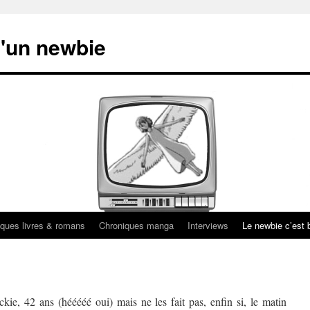
'un newbie
ques livres & romans
Chroniques manga
Interviews
Le newbie c’est b
kie, 42 ans (hééééé oui) mais ne les fait pas, enfin si, le matin