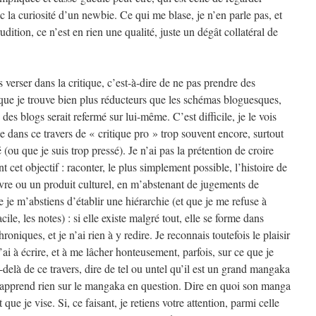
c la curiosité d’un newbie. Ce qui me blase, je n’en parle pas, et
rudition, ce n’est en rien une qualité, juste un dégât collatéral de
s verser dans la critique, c’est-à-dire de ne pas prendre des
 que je trouve bien plus réducteurs que les schémas bloguesques,
es blogs serait refermé sur lui-même. C’est difficile, je le vois
se dans ce travers de « critique pro » trop souvent encore, surtout
 (ou que je suis trop pressé). Je n’ai pas la prétention de croire
nt cet objectif : raconter, le plus simplement possible, l’histoire de
re ou un produit culturel, en m’abstenant de jugements de
e je m’abstiens d’établir une hiérarchie (et que je me refuse à
cile, les notes) : si elle existe malgré tout, elle se forme dans
roniques, et je n’ai rien à y redire. Je reconnais toutefois le plaisir
’ai à écrire, et à me lâcher honteusement, parfois, sur ce que je
-delà de ce travers, dire de tel ou untel qu’il est un grand mangaka
pprend rien sur le mangaka en question. Dire en quoi son manga
 que je vise. Si, ce faisant, je retiens votre attention, parmi celle