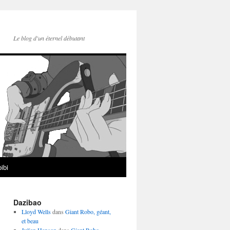
Le blog d'un éternel débutant
ibi
Dazibao
Lloyd Wells
dans
Giant Robo, géant,
et beau