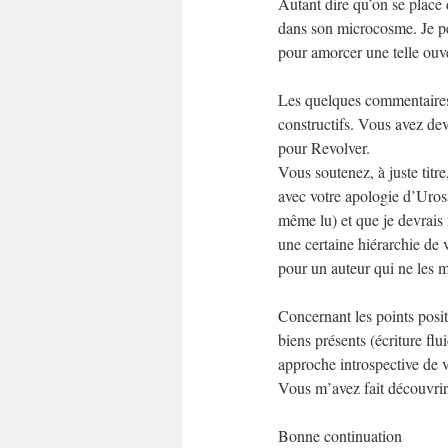
Autant dire qu’on se place d
dans son microcosme. Je pen
pour amorcer une telle ouve
Les quelques commentaires q
constructifs. Vous avez devi
pour Revolver.
Vous soutenez, à juste titr
avec votre apologie d’Uros
même lu) et que je devrais m
une certaine hiérarchie de 
pour un auteur qui ne les mé
Concernant les points positi
biens présents (écriture fl
approche introspective de v
Vous m’avez fait découvrir 
Bonne continuation