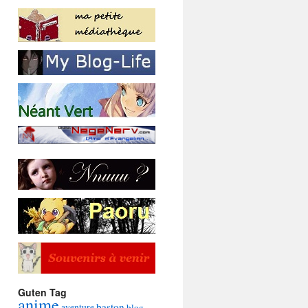
Guten Tag
anime
baston
aventure
blog