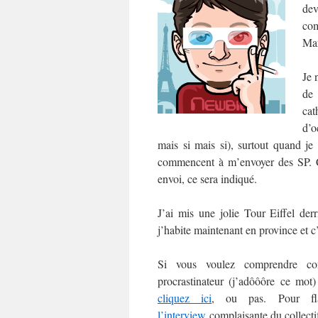
dev
com
Man
Je 
de
cat
d’o
mais si mais si), surtout quand je
commencent à m’envoyer des SP. C’e
envoi, ce sera indiqué.
J’ai mis une jolie Tour Eiffel der
j’habite maintenant en province et c
Si vous voulez comprendre co
procrastinateur (j’adôôôre ce mo
cliquez ici
, ou pas. Pour fl
l’interview
complaisante du collect