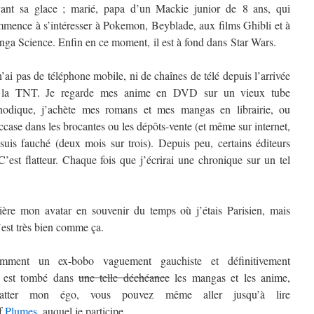
ant sa glace ; marié, papa d’un Mackie junior de 8 ans, qui
mence à s’intéresser à Pokemon, Beyblade, aux films Ghibli et à
ga Science. Enfin en ce moment, il est à fond dans Star Wars.
n’ai pas de téléphone mobile, ni de chaînes de télé depuis l’arrivée
 la TNT. Je regarde mes anime en DVD sur un vieux tube
hodique, j’achète mes romans et mes mangas en librairie, ou
ccase dans les brocantes ou les dépôts-vente (et même sur internet,
 suis fauché (deux mois sur trois). Depuis peu, certains éditeurs
st flatteur. Chaque fois que j’écrirai une chronique sur un tel
rière mon avatar en souvenir du temps où j’étais Parisien, mais
’est très bien comme ça.
mment un ex-bobo vaguement gauchiste et définitivement
t) est tombé dans
une telle déchéance
les mangas et les anime,
atter mon égo, vous pouvez même aller jusqu’à lire
if
Plumes
, auquel je participe.