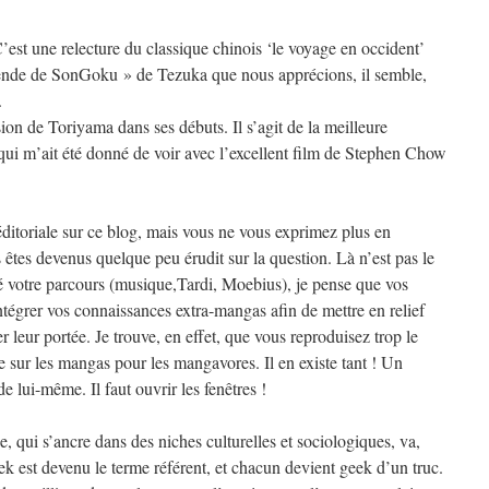
 C’est une relecture du classique chinois ‘le voyage en occident’
gende de SonGoku » de Tezuka que nous apprécions, il semble,
.
sion de Toriyama dans ses débuts. Il s’agit de la meilleure
qui m’ait été donné de voir avec l’excellent film de Stephen Chow
ditoriale sur ce blog, mais vous ne vous exprimez plus en
êtes devenus quelque peu érudit sur la question. Là n’est pas le
 votre parcours (musique,Tardi, Moebius), je pense que vos
tégrer vos connaissances extra-mangas afin de mettre en relief
ser leur portée. Je trouve, en effet, que vous reproduisez trop le
sur les mangas pour les mangavores. Il en existe tant ! Un
e lui-même. Il faut ouvrir les fenêtres !
 qui s’ancre dans des niches culturelles et sociologiques, va,
k est devenu le terme référent, et chacun devient geek d’un truc.