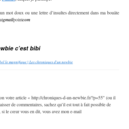
 un mot doux ou une lettre d’insultes directement dans ma bouâte
at
gmail
point
com
wbie c’est bibi
ébel le magnifique | Les chroniques d'un newbie
tion votre article « http://chroniques-d-un-newbie.fr/?p=55″ (ou il
aisser de commentaires, sachez qu’il est tout à fait possible de
 si le cœur vous en dit, vous avez mon e-mail