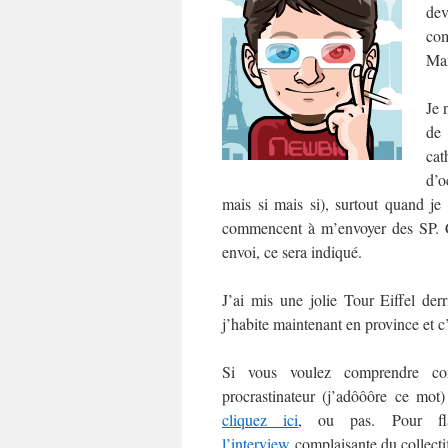
dev
com
Man
Je 
de
cat
d’o
mais si mais si), surtout quand je
commencent à m’envoyer des SP. C’e
envoi, ce sera indiqué.
J’ai mis une jolie Tour Eiffel der
j’habite maintenant en province et c
Si vous voulez comprendre co
procrastinateur (j’adôôôre ce mo
cliquez ici
, ou pas. Pour fl
l’interview
complaisante du collect