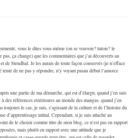
rgumenté, vous le dites vous-même (on se vouvoie? tutoie? le
 pas, ça change) que les commentaires que j’ai découverts au
et de Stendhal. Je les aurais de toute façon conservés (je n’efface
é tenté de ne pas y répondre, n’y voyant pasau début l’amorce
pris une partie de ma démarche, qui est d’élargir, quand j’en suis
 à des références extérieures au monde des mangas. quand j’en
s toujours le cas, je suis, s’agissant de la culture et de l’histoire du
se d’apprentissage initial. Cependant, si je suis attaché au
point de le choisir comme titre de mon blog, ce n’est pas en rapport
posées, mais plutôt en rapport avec une attitude que je
pliquée et casse-gueule peut-être, qui est celle de regarder