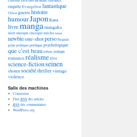
Delcourt
fantastique
enquête
Evangelion
histoire
guerre
Glénat
Japon
humour
Kana
manga
livre
mangaka
mécha
mort
musique classique
nanar
newbie
perso
one-shot
Picquier
psychologique
poétique
polar
politique
que c'est beau
roman
robots
réalisme
romance
rêve
seinen
science-fiction
société
thriller
vintage
shonen
violence
Salle des machines
Connexion
Flux
RSS
des articles
RSS
des commentaires
WordPress.org