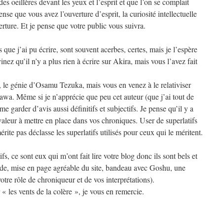
es oeillères devant les yeux et l’esprit et que l’on se complait
se que vous avez l’ouverture d’esprit, la curiosité intellectuelle
rture. Et je pense que votre public vous suivra.
ue j’ai pu écrire, sont souvent acerbes, certes, mais je l’espère
nez qu’il n’y a plus rien à écrire sur Akira, mais vous l’avez fait
e, le génie d’Osamu Tezuka, mais vous en venez à le relativiser
awa. Même si je n’apprécie que peu cet auteur (que j’ai tout de
e garder d’avis aussi définitifs et subjectifs. Je pense qu’il y a
valeur à mettre en place dans vos chroniques. User de superlatifs
rite pas déclasse les superlatifs utilisés pour ceux qui le méritent.
fs, ce sont eux qui m’ont fait lire votre blog donc ils sont bels et
uide, mise en page agréable du site, bandeau avec Goshu, une
otre rôle de chroniqueur et de vos interprétations).
« les vents de la colère », je vous en remercie.