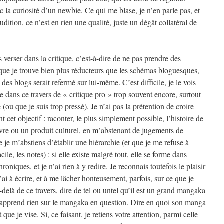
c la curiosité d’un newbie. Ce qui me blase, je n’en parle pas, et
rudition, ce n’est en rien une qualité, juste un dégât collatéral de
s verser dans la critique, c’est-à-dire de ne pas prendre des
 que je trouve bien plus réducteurs que les schémas bloguesques,
es blogs serait refermé sur lui-même. C’est difficile, je le vois
se dans ce travers de « critique pro » trop souvent encore, surtout
 (ou que je suis trop pressé). Je n’ai pas la prétention de croire
nt cet objectif : raconter, le plus simplement possible, l’histoire de
re ou un produit culturel, en m’abstenant de jugements de
e je m’abstiens d’établir une hiérarchie (et que je me refuse à
cile, les notes) : si elle existe malgré tout, elle se forme dans
roniques, et je n’ai rien à y redire. Je reconnais toutefois le plaisir
’ai à écrire, et à me lâcher honteusement, parfois, sur ce que je
-delà de ce travers, dire de tel ou untel qu’il est un grand mangaka
pprend rien sur le mangaka en question. Dire en quoi son manga
 que je vise. Si, ce faisant, je retiens votre attention, parmi celle