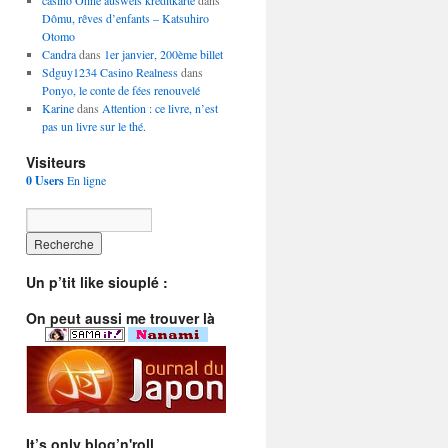
casino Ohne ausweis kreditkarte
dans
Dômu, rêves d’enfants – Katsuhiro
Otomo
Candra
dans
1er janvier, 200ème billet
Sdguy1234 Casino Realness
dans
Ponyo, le conte de fées renouvelé
Karine
dans
Attention : ce livre, n’est
pas un livre sur le thé.
Visiteurs
0 Users
En ligne
Un p’tit like siouplé :
On peut aussi me trouver là
It’s only blog’n'roll