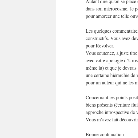
Autant dire qu’on se place d
dans son microcosme. Je pen
pour amorcer une telle ouve
Les quelques commentaires q
constructifs. Vous avez devi
pour Revolver.
Vous soutenez, à juste titr
avec votre apologie d’Uros
même lu) et que je devrais m
une certaine hiérarchie de 
pour un auteur qui ne les mé
Concernant les points positi
biens présents (écriture fl
approche introspective de v
Vous m’avez fait découvrir 
Bonne continuation