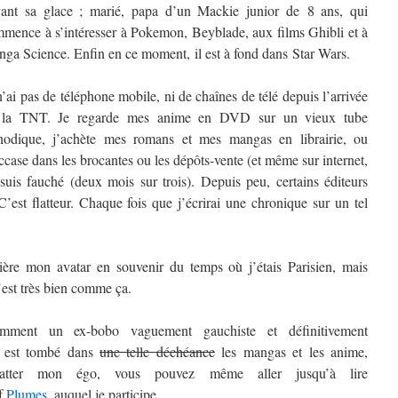
ant sa glace ; marié, papa d’un Mackie junior de 8 ans, qui
mence à s’intéresser à Pokemon, Beyblade, aux films Ghibli et à
ga Science. Enfin en ce moment, il est à fond dans Star Wars.
n’ai pas de téléphone mobile, ni de chaînes de télé depuis l’arrivée
 la TNT. Je regarde mes anime en DVD sur un vieux tube
hodique, j’achète mes romans et mes mangas en librairie, ou
ccase dans les brocantes ou les dépôts-vente (et même sur internet,
 suis fauché (deux mois sur trois). Depuis peu, certains éditeurs
st flatteur. Chaque fois que j’écrirai une chronique sur un tel
rière mon avatar en souvenir du temps où j’étais Parisien, mais
’est très bien comme ça.
mment un ex-bobo vaguement gauchiste et définitivement
t) est tombé dans
une telle déchéance
les mangas et les anime,
atter mon égo, vous pouvez même aller jusqu’à lire
if
Plumes
, auquel je participe.