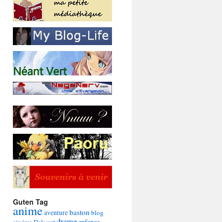
Guten Tag
anime
baston
aventure
blog
drame
enfance
cinéma