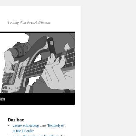
Le blog d'un éternel débutant
ibi
Dazibao
casino schneeberg
dans
Texhnolyze :
la tête à l’enfer