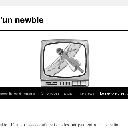
'un newbie
ques livres & romans
Chroniques manga
Interviews
Le newbie c’est b
kie, 42 ans (hééééé oui) mais ne les fait pas, enfin si, le matin