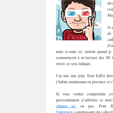
dev
com
Man
Je 
de
cat
d’o
mais si mais si), surtout quand je
commencent à m’envoyer des SP. C’e
envoi, ce sera indiqué.
J’ai mis une jolie Tour Eiffel der
j’habite maintenant en province et c
Si vous voulez comprendre co
procrastinateur (j’adôôôre ce mo
cliquez ici
, ou pas. Pour fl
l’interview
complaisante du collect