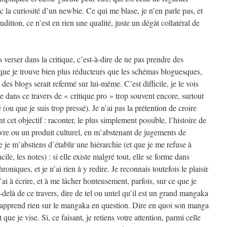
c la curiosité d’un newbie. Ce qui me blase, je n’en parle pas, et
rudition, ce n’est en rien une qualité, juste un dégât collatéral de
s verser dans la critique, c’est-à-dire de ne pas prendre des
 que je trouve bien plus réducteurs que les schémas bloguesques,
es blogs serait refermé sur lui-même. C’est difficile, je le vois
se dans ce travers de « critique pro » trop souvent encore, surtout
 (ou que je suis trop pressé). Je n’ai pas la prétention de croire
nt cet objectif : raconter, le plus simplement possible, l’histoire de
re ou un produit culturel, en m’abstenant de jugements de
e je m’abstiens d’établir une hiérarchie (et que je me refuse à
cile, les notes) : si elle existe malgré tout, elle se forme dans
roniques, et je n’ai rien à y redire. Je reconnais toutefois le plaisir
’ai à écrire, et à me lâcher honteusement, parfois, sur ce que je
-delà de ce travers, dire de tel ou untel qu’il est un grand mangaka
pprend rien sur le mangaka en question. Dire en quoi son manga
 que je vise. Si, ce faisant, je retiens votre attention, parmi celle