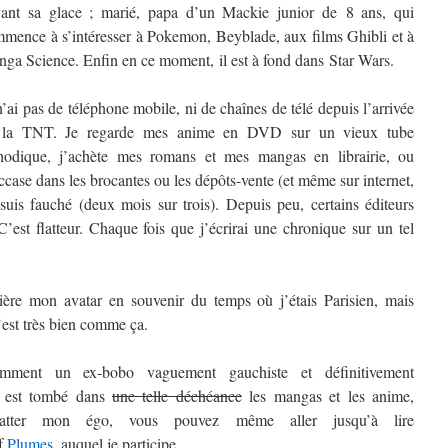
ant sa glace ; marié, papa d’un Mackie junior de 8 ans, qui
mence à s’intéresser à Pokemon, Beyblade, aux films Ghibli et à
ga Science. Enfin en ce moment, il est à fond dans Star Wars.
n’ai pas de téléphone mobile, ni de chaînes de télé depuis l’arrivée
 la TNT. Je regarde mes anime en DVD sur un vieux tube
hodique, j’achète mes romans et mes mangas en librairie, ou
ccase dans les brocantes ou les dépôts-vente (et même sur internet,
 suis fauché (deux mois sur trois). Depuis peu, certains éditeurs
st flatteur. Chaque fois que j’écrirai une chronique sur un tel
rière mon avatar en souvenir du temps où j’étais Parisien, mais
’est très bien comme ça.
mment un ex-bobo vaguement gauchiste et définitivement
t) est tombé dans
une telle déchéance
les mangas et les anime,
atter mon égo, vous pouvez même aller jusqu’à lire
if
Plumes
, auquel je participe.