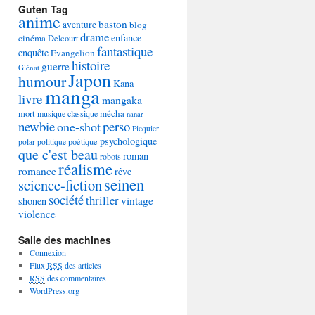
Guten Tag
anime
baston
aventure
blog
drame
enfance
cinéma
Delcourt
fantastique
enquête
Evangelion
histoire
guerre
Glénat
Japon
humour
Kana
manga
livre
mangaka
mécha
mort
musique classique
nanar
newbie
perso
one-shot
Picquier
psychologique
poétique
polar
politique
que c'est beau
roman
robots
réalisme
romance
rêve
seinen
science-fiction
société
thriller
vintage
shonen
violence
Salle des machines
Connexion
Flux
RSS
des articles
RSS
des commentaires
WordPress.org