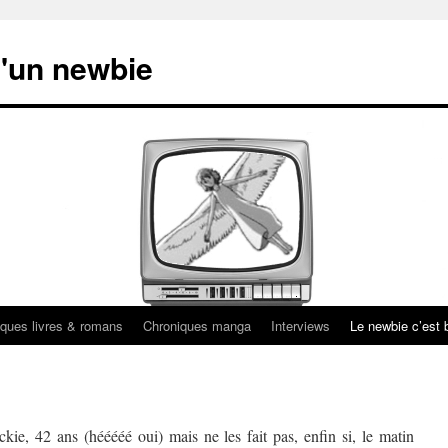
'un newbie
ques livres & romans
Chroniques manga
Interviews
Le newbie c’est b
kie, 42 ans (hééééé oui) mais ne les fait pas, enfin si, le matin