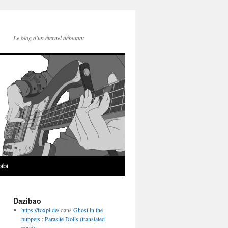
Le blog d'un éternel débutant
ibi
Dazibao
https://foxpi.de/
dans
Ghost in the
puppets : Parasite Dolls (translated