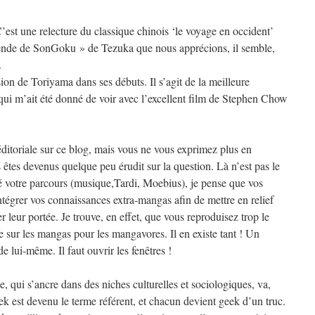
 C’est une relecture du classique chinois ‘le voyage en occident’
gende de SonGoku » de Tezuka que nous apprécions, il semble,
.
sion de Toriyama dans ses débuts. Il s’agit de la meilleure
qui m’ait été donné de voir avec l’excellent film de Stephen Chow
ditoriale sur ce blog, mais vous ne vous exprimez plus en
êtes devenus quelque peu érudit sur la question. Là n’est pas le
 votre parcours (musique,Tardi, Moebius), je pense que vos
tégrer vos connaissances extra-mangas afin de mettre en relief
ser leur portée. Je trouve, en effet, que vous reproduisez trop le
sur les mangas pour les mangavores. Il en existe tant ! Un
e lui-même. Il faut ouvrir les fenêtres !
 qui s’ancre dans des niches culturelles et sociologiques, va,
k est devenu le terme référent, et chacun devient geek d’un truc.