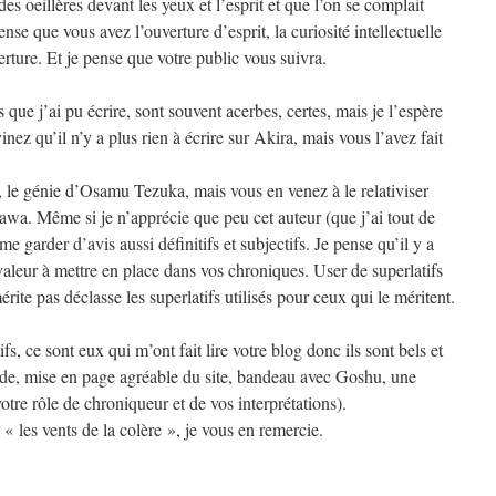
es oeillères devant les yeux et l’esprit et que l’on se complait
se que vous avez l’ouverture d’esprit, la curiosité intellectuelle
rture. Et je pense que votre public vous suivra.
ue j’ai pu écrire, sont souvent acerbes, certes, mais je l’espère
nez qu’il n’y a plus rien à écrire sur Akira, mais vous l’avez fait
e, le génie d’Osamu Tezuka, mais vous en venez à le relativiser
awa. Même si je n’apprécie que peu cet auteur (que j’ai tout de
e garder d’avis aussi définitifs et subjectifs. Je pense qu’il y a
valeur à mettre en place dans vos chroniques. User de superlatifs
rite pas déclasse les superlatifs utilisés pour ceux qui le méritent.
fs, ce sont eux qui m’ont fait lire votre blog donc ils sont bels et
uide, mise en page agréable du site, bandeau avec Goshu, une
otre rôle de chroniqueur et de vos interprétations).
« les vents de la colère », je vous en remercie.