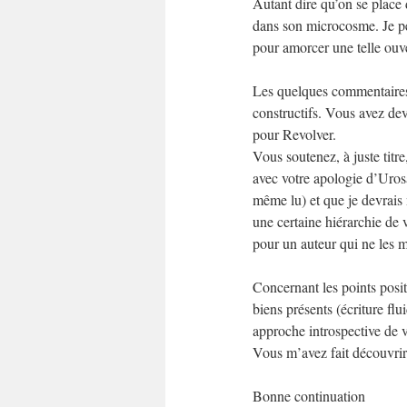
Autant dire qu’on se place d
dans son microcosme. Je pen
pour amorcer une telle ouve
Les quelques commentaires q
constructifs. Vous avez devi
pour Revolver.
Vous soutenez, à juste titr
avec votre apologie d’Uros
même lu) et que je devrais m
une certaine hiérarchie de 
pour un auteur qui ne les mé
Concernant les points positi
biens présents (écriture fl
approche introspective de v
Vous m’avez fait découvrir 
Bonne continuation