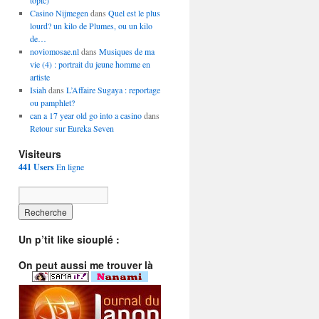
topic)
Casino Nijmegen
dans
Quel est le plus
lourd? un kilo de Plumes, ou un kilo
de…
noviomosae.nl
dans
Musiques de ma
vie (4) : portrait du jeune homme en
artiste
Isiah
dans
L’Affaire Sugaya : reportage
ou pamphlet?
can a 17 year old go into a casino
dans
Retour sur Eureka Seven
Visiteurs
441 Users
En ligne
Un p’tit like siouplé :
On peut aussi me trouver là