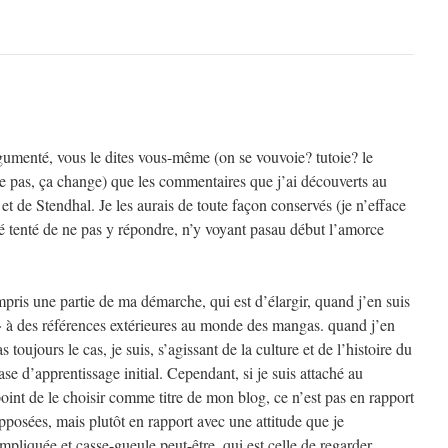
rgumenté, vous le dites vous-même (on se vouvoie? tutoie? le
 pas, ça change) que les commentaires que j’ai découverts au
et de Stendhal. Je les aurais de toute façon conservés (je n’efface
é tenté de ne pas y répondre, n’y voyant pasau début l’amorce
pris une partie de ma démarche, qui est d’élargir, quand j’en suis
 à des références extérieures au monde des mangas. quand j’en
s toujours le cas, je suis, s’agissant de la culture et de l’histoire du
se d’apprentissage initial. Cependant, si je suis attaché au
point de le choisir comme titre de mon blog, ce n’est pas en rapport
posées, mais plutôt en rapport avec une attitude que je
pliquée et casse-gueule peut-être, qui est celle de regarder