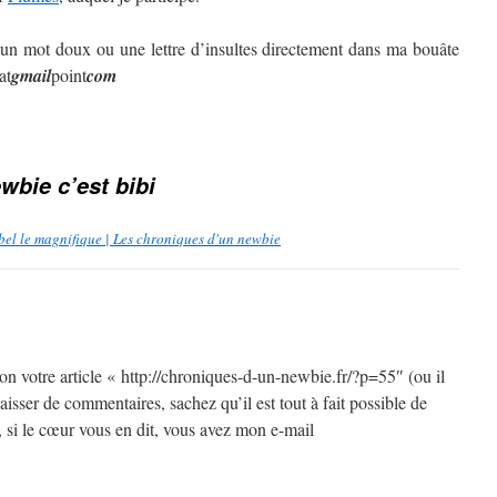
 un mot doux ou une lettre d’insultes directement dans ma bouâte
at
gmail
point
com
wbie c’est bibi
ébel le magnifique | Les chroniques d'un newbie
tion votre article « http://chroniques-d-un-newbie.fr/?p=55″ (ou il
aisser de commentaires, sachez qu’il est tout à fait possible de
 si le cœur vous en dit, vous avez mon e-mail