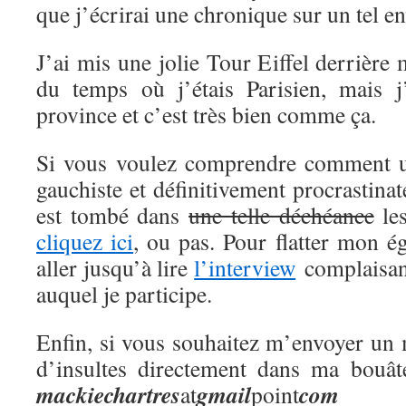
que j’écrirai une chronique sur un tel en
J’ai mis une jolie Tour Eiffel derrière
du temps où j’étais Parisien, mais j
province et c’est très bien comme ça.
Si vous voulez comprendre comment 
gauchiste et définitivement procrastina
est tombé dans
une telle déchéance
les
cliquez ici
, ou pas. Pour flatter mon 
aller jusqu’à lire
l’interview
complaisant
auquel je participe.
Enfin, si vous souhaitez m’envoyer un 
d’insultes directement dans ma bouât
mackie
chartres
gmail
com
at
point