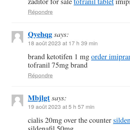
zaditor for sale
tofranil tablet
imip
Répondre
Qyehqg
says:
18 août 2023 at 17 h 39 min
brand ketotifen 1 mg
order imipra
tofranil 75mg brand
Répondre
Mbjlgt
says:
19 août 2023 at 5 h 57 min
cialis 20mg over the counter
silde
sildenafil 50mg