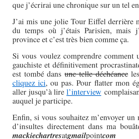
que j’écrirai une chronique sur un tel en
J’ai mis une jolie Tour Eiffel derrière
du temps où j’étais Parisien, mais j
province et c’est très bien comme ça.
Si vous voulez comprendre comment 
gauchiste et définitivement procrastina
est tombé dans
une telle déchéance
les
cliquez ici
, ou pas. Pour flatter mon 
aller jusqu’à lire
l’interview
complaisant
auquel je participe.
Enfin, si vous souhaitez m’envoyer un 
d’insultes directement dans ma bouât
mackie
chartres
gmail
com
at
point