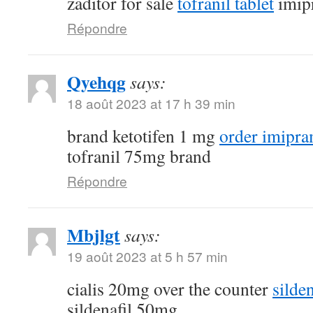
zaditor for sale
tofranil tablet
imip
Répondre
Qyehqg
says:
18 août 2023 at 17 h 39 min
brand ketotifen 1 mg
order imipra
tofranil 75mg brand
Répondre
Mbjlgt
says:
19 août 2023 at 5 h 57 min
cialis 20mg over the counter
silde
sildenafil 50mg