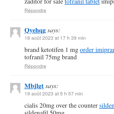
zaditor for sale
tofranil tablet
imip
Répondre
Qyehqg
says:
18 août 2023 at 17 h 39 min
brand ketotifen 1 mg
order imipra
tofranil 75mg brand
Répondre
Mbjlgt
says:
19 août 2023 at 5 h 57 min
cialis 20mg over the counter
silde
sildenafil 50mg