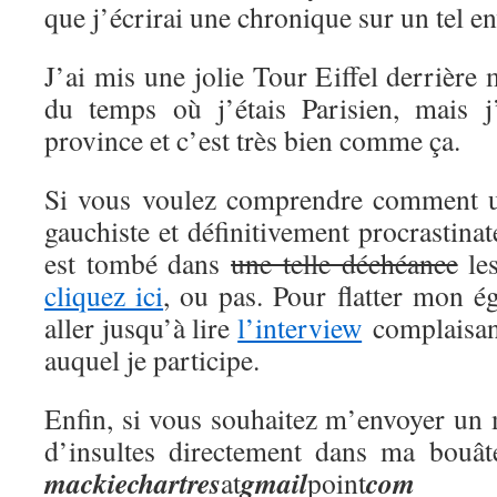
que j’écrirai une chronique sur un tel en
J’ai mis une jolie Tour Eiffel derrière
du temps où j’étais Parisien, mais j
province et c’est très bien comme ça.
Si vous voulez comprendre comment 
gauchiste et définitivement procrastina
est tombé dans
une telle déchéance
les
cliquez ici
, ou pas. Pour flatter mon 
aller jusqu’à lire
l’interview
complaisant
auquel je participe.
Enfin, si vous souhaitez m’envoyer un 
d’insultes directement dans ma bouât
mackie
chartres
gmail
com
at
point