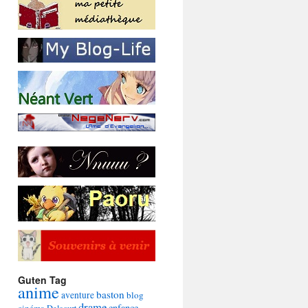
Guten Tag
anime
baston
aventure
blog
drame
enfance
cinéma