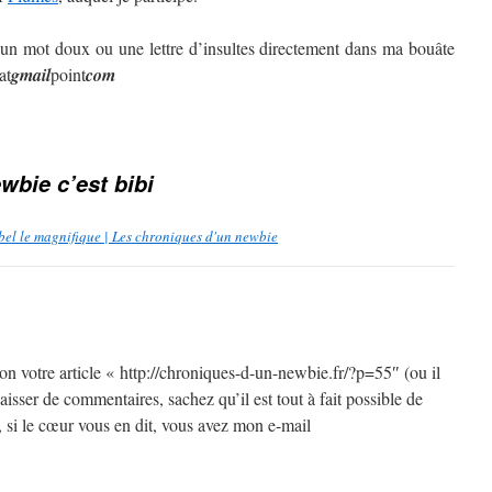
 un mot doux ou une lettre d’insultes directement dans ma bouâte
at
gmail
point
com
wbie c’est bibi
ébel le magnifique | Les chroniques d'un newbie
tion votre article « http://chroniques-d-un-newbie.fr/?p=55″ (ou il
aisser de commentaires, sachez qu’il est tout à fait possible de
 si le cœur vous en dit, vous avez mon e-mail