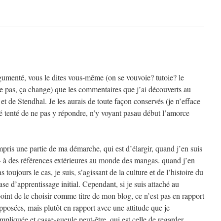
rgumenté, vous le dites vous-même (on se vouvoie? tutoie? le
 pas, ça change) que les commentaires que j’ai découverts au
et de Stendhal. Je les aurais de toute façon conservés (je n’efface
é tenté de ne pas y répondre, n’y voyant pasau début l’amorce
pris une partie de ma démarche, qui est d’élargir, quand j’en suis
 à des références extérieures au monde des mangas. quand j’en
s toujours le cas, je suis, s’agissant de la culture et de l’histoire du
se d’apprentissage initial. Cependant, si je suis attaché au
point de le choisir comme titre de mon blog, ce n’est pas en rapport
posées, mais plutôt en rapport avec une attitude que je
pliquée et casse-gueule peut-être, qui est celle de regarder