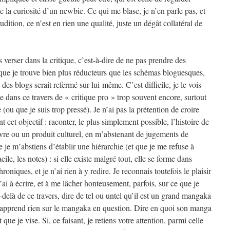
c la curiosité d’un newbie. Ce qui me blase, je n’en parle pas, et
rudition, ce n’est en rien une qualité, juste un dégât collatéral de
s verser dans la critique, c’est-à-dire de ne pas prendre des
 que je trouve bien plus réducteurs que les schémas bloguesques,
es blogs serait refermé sur lui-même. C’est difficile, je le vois
se dans ce travers de « critique pro » trop souvent encore, surtout
 (ou que je suis trop pressé). Je n’ai pas la prétention de croire
nt cet objectif : raconter, le plus simplement possible, l’histoire de
re ou un produit culturel, en m’abstenant de jugements de
e je m’abstiens d’établir une hiérarchie (et que je me refuse à
cile, les notes) : si elle existe malgré tout, elle se forme dans
roniques, et je n’ai rien à y redire. Je reconnais toutefois le plaisir
’ai à écrire, et à me lâcher honteusement, parfois, sur ce que je
-delà de ce travers, dire de tel ou untel qu’il est un grand mangaka
pprend rien sur le mangaka en question. Dire en quoi son manga
 que je vise. Si, ce faisant, je retiens votre attention, parmi celle