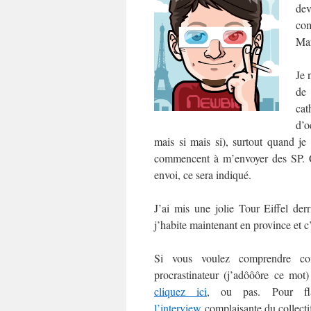
dev
com
Man
Je 
de
cat
d’o
mais si mais si), surtout quand je
commencent à m’envoyer des SP. C’e
envoi, ce sera indiqué.
J’ai mis une jolie Tour Eiffel der
j’habite maintenant en province et c
Si vous voulez comprendre co
procrastinateur (j’adôôôre ce mo
cliquez ici
, ou pas. Pour fl
l’interview
complaisante du collect