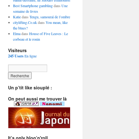
bande-dessinée, de Shôtarô Ishinomori
Best Smartphone gambling
dans
Une
semaine de livres
Katie
dans
Tengu, samouraï de l’ombre
citylifting.Co.uk
dans
You mean, like
the blues?
Elma
dans
House of Five Leaves : Le
corbeau et le ronin
Visiteurs
245 Users
En ligne
Un p’tit like siouplé :
On peut aussi me trouver là
It’s only blog’n'roll