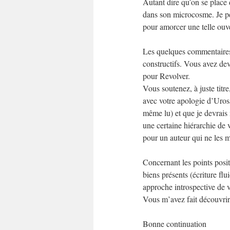
Autant dire qu’on se place d
dans son microcosme. Je pen
pour amorcer une telle ouve
Les quelques commentaires q
constructifs. Vous avez devi
pour Revolver.
Vous soutenez, à juste titr
avec votre apologie d’Uros
même lu) et que je devrais m
une certaine hiérarchie de 
pour un auteur qui ne les mé
Concernant les points positi
biens présents (écriture fl
approche introspective de v
Vous m’avez fait découvrir 
Bonne continuation