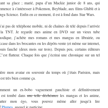
ant sa glace ; marié, papa d’un Mackie junior de 8 ans, qui
mence à s’intéresser à Pokemon, Beyblade, aux films Ghibli et à
ga Science. Enfin en ce moment, il est à fond dans Star Wars.
n’ai pas de téléphone mobile, ni de chaînes de télé depuis l’arrivée
 la TNT. Je regarde mes anime en DVD sur un vieux tube
hodique, j’achète mes romans et mes mangas en librairie, ou
ccase dans les brocantes ou les dépôts-vente (et même sur internet,
 suis fauché (deux mois sur trois). Depuis peu, certains éditeurs
st flatteur. Chaque fois que j’écrirai une chronique sur un tel
rière mon avatar en souvenir du temps où j’étais Parisien, mais
’est très bien comme ça.
mment un ex-bobo vaguement gauchiste et définitivement
t) est tombé dans
une telle déchéance
les mangas et les anime,
atter mon égo, vous pouvez même aller jusqu’à lire
if
Plumes
, auquel je participe.