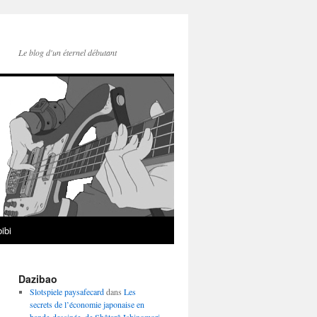
Le blog d'un éternel débutant
ibi
Dazibao
Slotspiele paysafecard
dans
Les
secrets de l’économie japonaise en