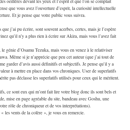
es oeillères devant les yeux et l’esprit et que l’on se complait
se que vous avez l’ouverture d’esprit, la curiosité intellectuelle
rture. Et je pense que votre public vous suivra.
ue j’ai pu écrire, sont souvent acerbes, certes, mais je l’espère
nez qu’il n’y a plus rien à écrire sur Akira, mais vous l’avez fait
e, le génie d’Osamu Tezuka, mais vous en venez à le relativiser
awa. Même si je n’apprécie que peu cet auteur (que j’ai tout de
e garder d’avis aussi définitifs et subjectifs. Je pense qu’il y a
valeur à mettre en place dans vos chroniques. User de superlatifs
rite pas déclasse les superlatifs utilisés pour ceux qui le méritent.
fs, ce sont eux qui m’ont fait lire votre blog donc ils sont bels et
uide, mise en page agréable du site, bandeau avec Goshu, une
otre rôle de chroniqueur et de vos interprétations).
« les vents de la colère », je vous en remercie.