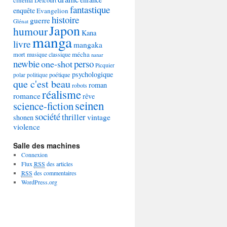
Delcourt
fantastique
enquête
Evangelion
histoire
guerre
Glénat
Japon
humour
Kana
manga
livre
mangaka
mécha
mort
musique classique
nanar
newbie
perso
one-shot
Picquier
psychologique
poétique
polar
politique
que c'est beau
roman
robots
réalisme
romance
rêve
seinen
science-fiction
société
thriller
vintage
shonen
violence
Salle des machines
Connexion
Flux
RSS
des articles
RSS
des commentaires
WordPress.org