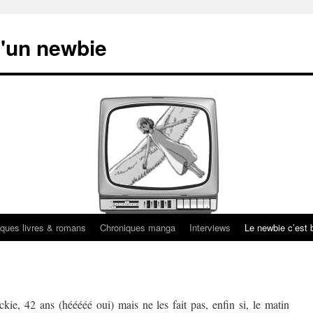
'un newbie
ques livres & romans
Chroniques manga
Interviews
Le newbie c’est b
kie, 42 ans (hééééé oui) mais ne les fait pas, enfin si, le matin