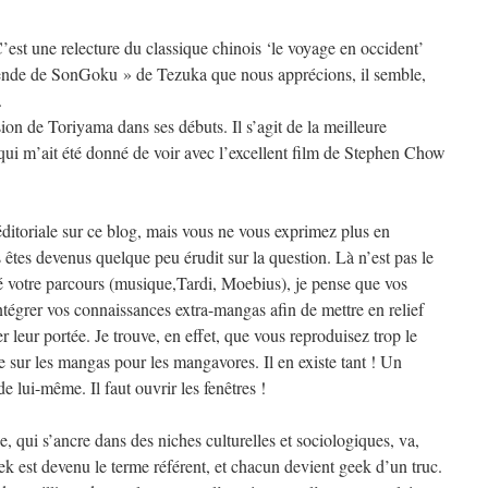
 C’est une relecture du classique chinois ‘le voyage en occident’
gende de SonGoku » de Tezuka que nous apprécions, il semble,
.
sion de Toriyama dans ses débuts. Il s’agit de la meilleure
qui m’ait été donné de voir avec l’excellent film de Stephen Chow
ditoriale sur ce blog, mais vous ne vous exprimez plus en
êtes devenus quelque peu érudit sur la question. Là n’est pas le
 votre parcours (musique,Tardi, Moebius), je pense que vos
tégrer vos connaissances extra-mangas afin de mettre en relief
ser leur portée. Je trouve, en effet, que vous reproduisez trop le
sur les mangas pour les mangavores. Il en existe tant ! Un
e lui-même. Il faut ouvrir les fenêtres !
 qui s’ancre dans des niches culturelles et sociologiques, va,
k est devenu le terme référent, et chacun devient geek d’un truc.