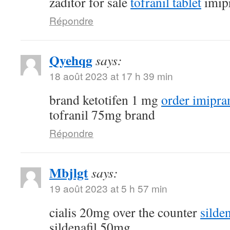
zaditor for sale
tofranil tablet
imip
Répondre
Qyehqg
says:
18 août 2023 at 17 h 39 min
brand ketotifen 1 mg
order imipra
tofranil 75mg brand
Répondre
Mbjlgt
says:
19 août 2023 at 5 h 57 min
cialis 20mg over the counter
silde
sildenafil 50mg