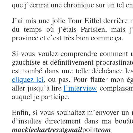
que j’écrirai une chronique sur un tel en
J’ai mis une jolie Tour Eiffel derrière
du temps où j’étais Parisien, mais j
province et c’est très bien comme ça.
Si vous voulez comprendre comment 
gauchiste et définitivement procrastina
est tombé dans
une telle déchéance
les
cliquez ici
, ou pas. Pour flatter mon 
aller jusqu’à lire
l’interview
complaisant
auquel je participe.
Enfin, si vous souhaitez m’envoyer un 
d’insultes directement dans ma bouât
mackie
chartres
gmail
com
at
point