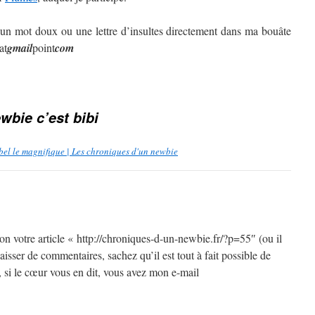
 un mot doux ou une lettre d’insultes directement dans ma bouâte
at
gmail
point
com
wbie c’est bibi
ébel le magnifique | Les chroniques d'un newbie
tion votre article « http://chroniques-d-un-newbie.fr/?p=55″ (ou il
aisser de commentaires, sachez qu’il est tout à fait possible de
 si le cœur vous en dit, vous avez mon e-mail