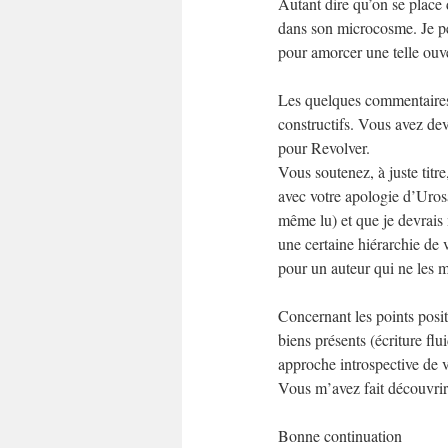
Autant dire qu’on se place d
dans son microcosme. Je pen
pour amorcer une telle ouve
Les quelques commentaires q
constructifs. Vous avez devi
pour Revolver.
Vous soutenez, à juste titr
avec votre apologie d’Uros
même lu) et que je devrais m
une certaine hiérarchie de 
pour un auteur qui ne les mé
Concernant les points positi
biens présents (écriture fl
approche introspective de v
Vous m’avez fait découvrir 
Bonne continuation