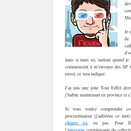
dev
com
Man
Je 
de
cat
d’o
mais si mais si), surtout quand je
commencent à m’envoyer des SP. C’e
envoi, ce sera indiqué.
J’ai mis une jolie Tour Eiffel der
j’habite maintenant en province et c
Si vous voulez comprendre co
procrastinateur (j’adôôôre ce mo
cliquez ici
, ou pas. Pour fl
l’interview
complaisante du collect