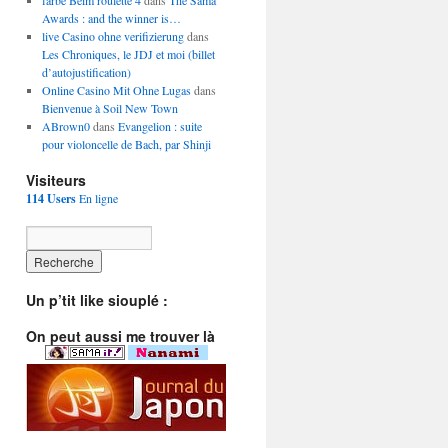
farbe Beim roulette 4
dans
The Sama
Awards : and the winner is…
live Casino ohne verifizierung
dans
Les Chroniques, le JDJ et moi (billet
d’autojustification)
Online Casino Mit Ohne Lugas
dans
Bienvenue à Soil New Town
ABrown0
dans
Evangelion : suite
pour violoncelle de Bach, par Shinji
Visiteurs
114 Users
En ligne
Un p’tit like siouplé :
On peut aussi me trouver là