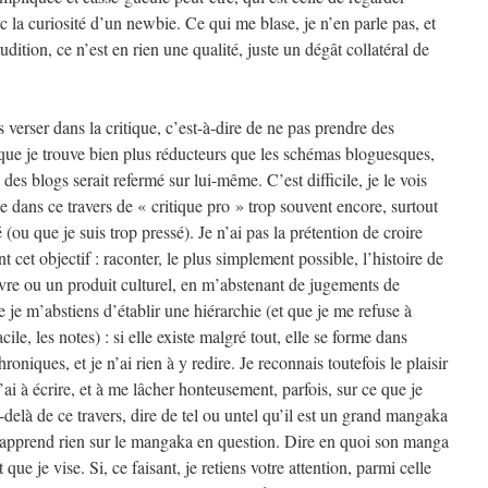
c la curiosité d’un newbie. Ce qui me blase, je n’en parle pas, et
rudition, ce n’est en rien une qualité, juste un dégât collatéral de
s verser dans la critique, c’est-à-dire de ne pas prendre des
 que je trouve bien plus réducteurs que les schémas bloguesques,
es blogs serait refermé sur lui-même. C’est difficile, je le vois
se dans ce travers de « critique pro » trop souvent encore, surtout
 (ou que je suis trop pressé). Je n’ai pas la prétention de croire
nt cet objectif : raconter, le plus simplement possible, l’histoire de
re ou un produit culturel, en m’abstenant de jugements de
e je m’abstiens d’établir une hiérarchie (et que je me refuse à
cile, les notes) : si elle existe malgré tout, elle se forme dans
roniques, et je n’ai rien à y redire. Je reconnais toutefois le plaisir
’ai à écrire, et à me lâcher honteusement, parfois, sur ce que je
-delà de ce travers, dire de tel ou untel qu’il est un grand mangaka
pprend rien sur le mangaka en question. Dire en quoi son manga
 que je vise. Si, ce faisant, je retiens votre attention, parmi celle