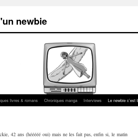
'un newbie
ques livres & romans
Chroniques manga
Interviews
Le newbie c’est b
kie, 42 ans (hééééé oui) mais ne les fait pas, enfin si, le matin