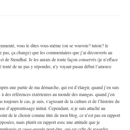
rgumenté, vous le dites vous-même (on se vouvoie? tutoie? le
 pas, ça change) que les commentaires que j’ai découverts au
et de Stendhal. Je les aurais de toute façon conservés (je n’efface
é tenté de ne pas y répondre, n’y voyant pasau début l’amorce
pris une partie de ma démarche, qui est d’élargir, quand j’en suis
 à des références extérieures au monde des mangas. quand j’en
s toujours le cas, je suis, s’agissant de la culture et de l’histoire du
se d’apprentissage initial. Cependant, si je suis attaché au
point de le choisir comme titre de mon blog, ce n’est pas en rapport
posées, mais plutôt en rapport avec une attitude que je
pliquée et casse-gueule peut-être, qui est celle de regarder