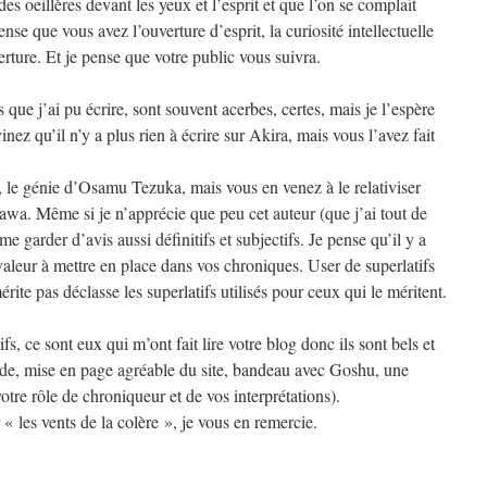
es oeillères devant les yeux et l’esprit et que l’on se complait
se que vous avez l’ouverture d’esprit, la curiosité intellectuelle
rture. Et je pense que votre public vous suivra.
ue j’ai pu écrire, sont souvent acerbes, certes, mais je l’espère
nez qu’il n’y a plus rien à écrire sur Akira, mais vous l’avez fait
e, le génie d’Osamu Tezuka, mais vous en venez à le relativiser
awa. Même si je n’apprécie que peu cet auteur (que j’ai tout de
e garder d’avis aussi définitifs et subjectifs. Je pense qu’il y a
valeur à mettre en place dans vos chroniques. User de superlatifs
rite pas déclasse les superlatifs utilisés pour ceux qui le méritent.
fs, ce sont eux qui m’ont fait lire votre blog donc ils sont bels et
uide, mise en page agréable du site, bandeau avec Goshu, une
otre rôle de chroniqueur et de vos interprétations).
« les vents de la colère », je vous en remercie.