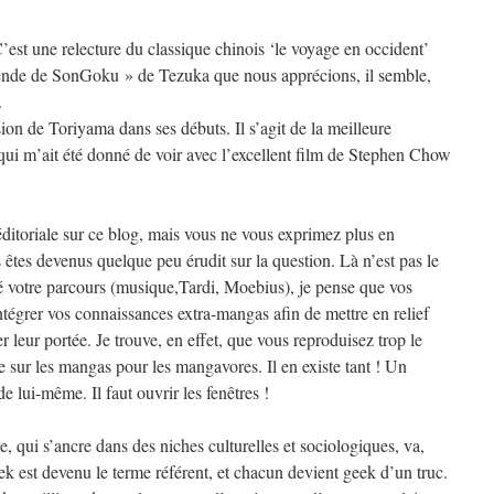
 C’est une relecture du classique chinois ‘le voyage en occident’
gende de SonGoku » de Tezuka que nous apprécions, il semble,
.
sion de Toriyama dans ses débuts. Il s’agit de la meilleure
qui m’ait été donné de voir avec l’excellent film de Stephen Chow
ditoriale sur ce blog, mais vous ne vous exprimez plus en
êtes devenus quelque peu érudit sur la question. Là n’est pas le
 votre parcours (musique,Tardi, Moebius), je pense que vos
tégrer vos connaissances extra-mangas afin de mettre en relief
ser leur portée. Je trouve, en effet, que vous reproduisez trop le
sur les mangas pour les mangavores. Il en existe tant ! Un
e lui-même. Il faut ouvrir les fenêtres !
 qui s’ancre dans des niches culturelles et sociologiques, va,
k est devenu le terme référent, et chacun devient geek d’un truc.