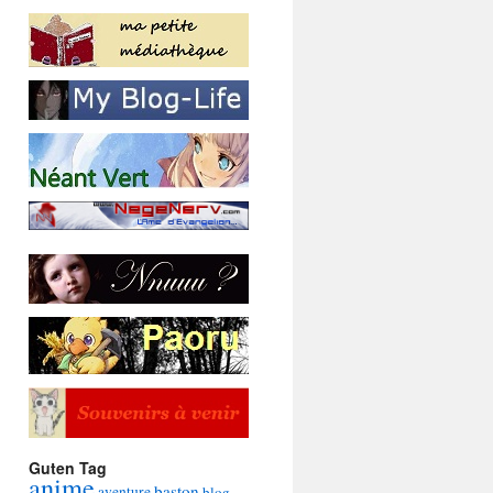
Guten Tag
anime
baston
aventure
blog