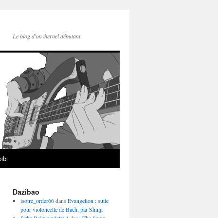
Le blog d'un éternel débutant
ibi
Dazibao
isotre_order66
dans
Evangelion : suite
pour violoncelle de Bach, par Shinji