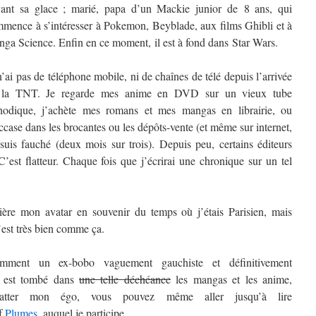
ant sa glace ; marié, papa d’un Mackie junior de 8 ans, qui
mence à s’intéresser à Pokemon, Beyblade, aux films Ghibli et à
ga Science. Enfin en ce moment, il est à fond dans Star Wars.
n’ai pas de téléphone mobile, ni de chaînes de télé depuis l’arrivée
 la TNT. Je regarde mes anime en DVD sur un vieux tube
hodique, j’achète mes romans et mes mangas en librairie, ou
ccase dans les brocantes ou les dépôts-vente (et même sur internet,
 suis fauché (deux mois sur trois). Depuis peu, certains éditeurs
st flatteur. Chaque fois que j’écrirai une chronique sur un tel
rière mon avatar en souvenir du temps où j’étais Parisien, mais
’est très bien comme ça.
mment un ex-bobo vaguement gauchiste et définitivement
t) est tombé dans
une telle déchéance
les mangas et les anime,
atter mon égo, vous pouvez même aller jusqu’à lire
if
Plumes
, auquel je participe.