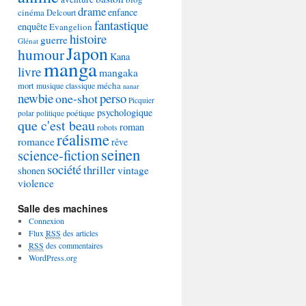
drame
enfance
cinéma
Delcourt
fantastique
enquête
Evangelion
histoire
guerre
Glénat
Japon
humour
Kana
manga
livre
mangaka
mécha
mort
musique classique
nanar
newbie
perso
one-shot
Picquier
psychologique
poétique
polar
politique
que c'est beau
roman
robots
réalisme
romance
rêve
seinen
science-fiction
société
thriller
vintage
shonen
violence
Salle des machines
Connexion
Flux
RSS
des articles
RSS
des commentaires
WordPress.org