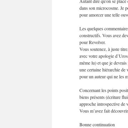
Autant dire qu’on se place d
dans son microcosme. Je pen
pour amorcer une telle ouve
Les quelques commentaires q
constructifs. Vous avez devi
pour Revolver.
Vous soutenez, à juste titr
avec votre apologie d’Uros
même lu) et que je devrais m
une certaine hiérarchie de 
pour un auteur qui ne les mé
Concernant les points positi
biens présents (écriture fl
approche introspective de v
Vous m’avez fait découvrir 
Bonne continuation