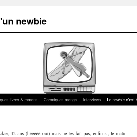
'un newbie
ques livres & romans
Chroniques manga
Interviews
Le newbie c’est b
kie, 42 ans (hééééé oui) mais ne les fait pas, enfin si, le matin