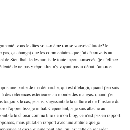
rgumenté, vous le dites vous-même (on se vouvoie? tutoie? le
 pas, ça change) que les commentaires que j’ai découverts au
et de Stendhal. Je les aurais de toute façon conservés (je n’efface
é tenté de ne pas y répondre, n’y voyant pasau début l’amorce
pris une partie de ma démarche, qui est d’élargir, quand j’en suis
 à des références extérieures au monde des mangas. quand j’en
s toujours le cas, je suis, s’agissant de la culture et de l’histoire du
se d’apprentissage initial. Cependant, si je suis attaché au
point de le choisir comme titre de mon blog, ce n’est pas en rapport
posées, mais plutôt en rapport avec une attitude que je
pliquée et casse-gueule peut-être, qui est celle de regarder