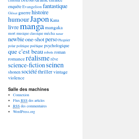
Delcourt
fantastique
enquête
Evangelion
histoire
guerre
Glénat
Japon
humour
Kana
manga
livre
mangaka
mécha
mort
musique classique
nanar
newbie
perso
one-shot
Picquier
psychologique
poétique
polar
politique
que c'est beau
roman
robots
réalisme
romance
rêve
seinen
science-fiction
société
thriller
vintage
shonen
violence
Salle des machines
Connexion
Flux
RSS
des articles
RSS
des commentaires
WordPress.org