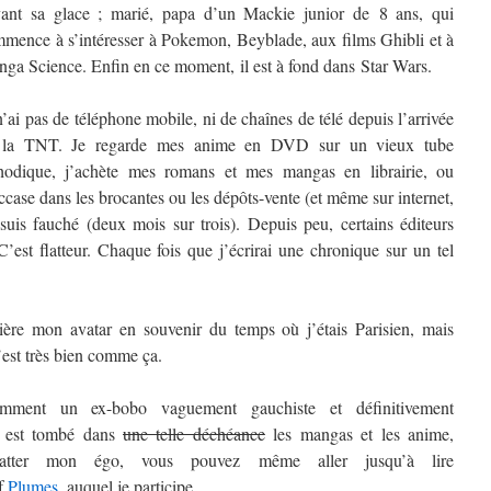
ant sa glace ; marié, papa d’un Mackie junior de 8 ans, qui
mence à s’intéresser à Pokemon, Beyblade, aux films Ghibli et à
ga Science. Enfin en ce moment, il est à fond dans Star Wars.
n’ai pas de téléphone mobile, ni de chaînes de télé depuis l’arrivée
 la TNT. Je regarde mes anime en DVD sur un vieux tube
hodique, j’achète mes romans et mes mangas en librairie, ou
ccase dans les brocantes ou les dépôts-vente (et même sur internet,
 suis fauché (deux mois sur trois). Depuis peu, certains éditeurs
st flatteur. Chaque fois que j’écrirai une chronique sur un tel
rière mon avatar en souvenir du temps où j’étais Parisien, mais
’est très bien comme ça.
mment un ex-bobo vaguement gauchiste et définitivement
t) est tombé dans
une telle déchéance
les mangas et les anime,
atter mon égo, vous pouvez même aller jusqu’à lire
if
Plumes
, auquel je participe.