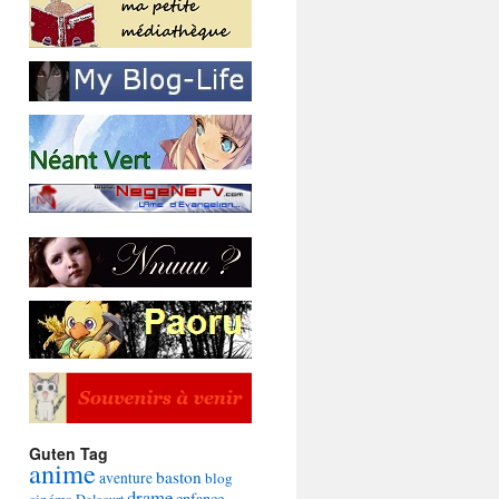
Guten Tag
anime
baston
aventure
blog
drame
enfance
cinéma