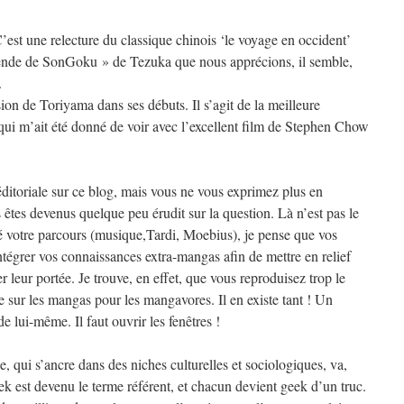
 C’est une relecture du classique chinois ‘le voyage en occident’
gende de SonGoku » de Tezuka que nous apprécions, il semble,
.
sion de Toriyama dans ses débuts. Il s’agit de la meilleure
qui m’ait été donné de voir avec l’excellent film de Stephen Chow
ditoriale sur ce blog, mais vous ne vous exprimez plus en
êtes devenus quelque peu érudit sur la question. Là n’est pas le
 votre parcours (musique,Tardi, Moebius), je pense que vos
tégrer vos connaissances extra-mangas afin de mettre en relief
ser leur portée. Je trouve, en effet, que vous reproduisez trop le
sur les mangas pour les mangavores. Il en existe tant ! Un
e lui-même. Il faut ouvrir les fenêtres !
 qui s’ancre dans des niches culturelles et sociologiques, va,
k est devenu le terme référent, et chacun devient geek d’un truc.