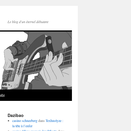
Le blog d'un éternel débutant
ibi
Dazibao
casino schneeberg
dans
Texhnolyze :
la tête à l’enfer