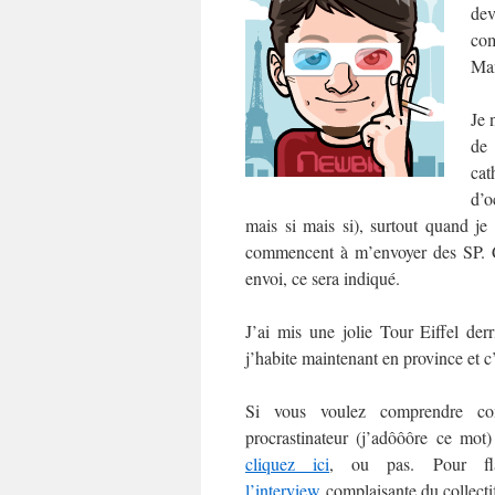
dev
com
Man
Je 
de
cat
d’o
mais si mais si), surtout quand je
commencent à m’envoyer des SP. C’e
envoi, ce sera indiqué.
J’ai mis une jolie Tour Eiffel der
j’habite maintenant en province et c
Si vous voulez comprendre co
procrastinateur (j’adôôôre ce mo
cliquez ici
, ou pas. Pour fl
l’interview
complaisante du collect