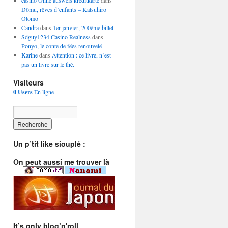
casino Ohne ausweis kreditkarte
dans
Dômu, rêves d’enfants – Katsuhiro
Otomo
Candra
dans
1er janvier, 200ème billet
Sdguy1234 Casino Realness
dans
Ponyo, le conte de fées renouvelé
Karine
dans
Attention : ce livre, n’est
pas un livre sur le thé.
Visiteurs
0 Users
En ligne
Un p’tit like siouplé :
On peut aussi me trouver là
It’s only blog’n'roll