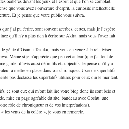
es oeillères devant les yeux et l’esprit et que l’on se complait
se que vous avez l’ouverture d’esprit, la curiosité intellectuelle
rture. Et je pense que votre public vous suivra.
ue j’ai pu écrire, sont souvent acerbes, certes, mais je l’espère
nez qu’il n’y a plus rien à écrire sur Akira, mais vous l’avez fait
e, le génie d’Osamu Tezuka, mais vous en venez à le relativiser
awa. Même si je n’apprécie que peu cet auteur (que j’ai tout de
e garder d’avis aussi définitifs et subjectifs. Je pense qu’il y a
valeur à mettre en place dans vos chroniques. User de superlatifs
rite pas déclasse les superlatifs utilisés pour ceux qui le méritent.
fs, ce sont eux qui m’ont fait lire votre blog donc ils sont bels et
uide, mise en page agréable du site, bandeau avec Goshu, une
otre rôle de chroniqueur et de vos interprétations).
« les vents de la colère », je vous en remercie.