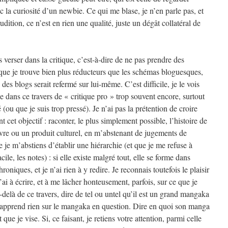
c la curiosité d’un newbie. Ce qui me blase, je n’en parle pas, et
rudition, ce n’est en rien une qualité, juste un dégât collatéral de
s verser dans la critique, c’est-à-dire de ne pas prendre des
 que je trouve bien plus réducteurs que les schémas bloguesques,
es blogs serait refermé sur lui-même. C’est difficile, je le vois
se dans ce travers de « critique pro » trop souvent encore, surtout
 (ou que je suis trop pressé). Je n’ai pas la prétention de croire
nt cet objectif : raconter, le plus simplement possible, l’histoire de
re ou un produit culturel, en m’abstenant de jugements de
e je m’abstiens d’établir une hiérarchie (et que je me refuse à
cile, les notes) : si elle existe malgré tout, elle se forme dans
roniques, et je n’ai rien à y redire. Je reconnais toutefois le plaisir
’ai à écrire, et à me lâcher honteusement, parfois, sur ce que je
-delà de ce travers, dire de tel ou untel qu’il est un grand mangaka
pprend rien sur le mangaka en question. Dire en quoi son manga
 que je vise. Si, ce faisant, je retiens votre attention, parmi celle