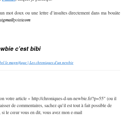
 un mot doux ou une lettre d’insultes directement dans ma bouâte
at
gmail
point
com
wbie c’est bibi
ébel le magnifique | Les chroniques d'un newbie
tion votre article « http://chroniques-d-un-newbie.fr/?p=55″ (ou il
aisser de commentaires, sachez qu’il est tout à fait possible de
 si le cœur vous en dit, vous avez mon e-mail