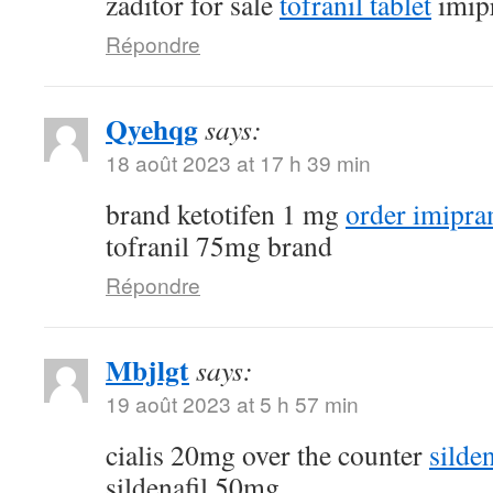
zaditor for sale
tofranil tablet
imip
Répondre
Qyehqg
says:
18 août 2023 at 17 h 39 min
brand ketotifen 1 mg
order imipra
tofranil 75mg brand
Répondre
Mbjlgt
says:
19 août 2023 at 5 h 57 min
cialis 20mg over the counter
silde
sildenafil 50mg