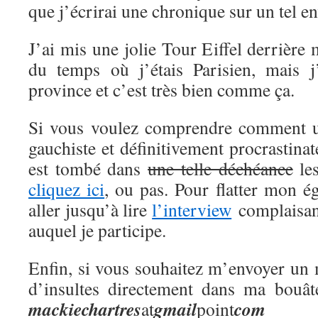
que j’écrirai une chronique sur un tel en
J’ai mis une jolie Tour Eiffel derrière
du temps où j’étais Parisien, mais j
province et c’est très bien comme ça.
Si vous voulez comprendre comment 
gauchiste et définitivement procrastina
est tombé dans
une telle déchéance
les
cliquez ici
, ou pas. Pour flatter mon 
aller jusqu’à lire
l’interview
complaisant
auquel je participe.
Enfin, si vous souhaitez m’envoyer un 
d’insultes directement dans ma bouât
mackie
chartres
gmail
com
at
point