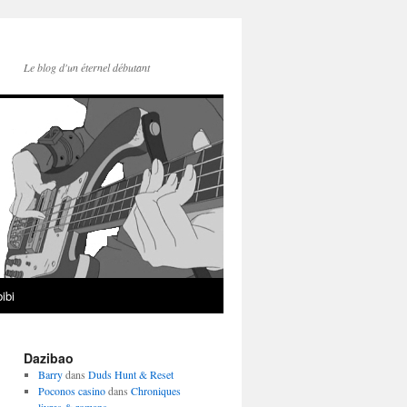
Le blog d'un éternel débutant
ibi
Dazibao
Barry
dans
Duds Hunt & Reset
Poconos casino
dans
Chroniques