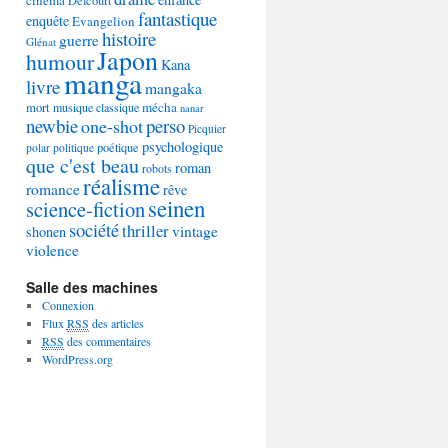
Delcourt
fantastique
enquête
Evangelion
histoire
guerre
Glénat
Japon
humour
Kana
manga
livre
mangaka
mécha
mort
musique classique
nanar
newbie
perso
one-shot
Picquier
psychologique
poétique
polar
politique
que c'est beau
roman
robots
réalisme
romance
rêve
seinen
science-fiction
société
thriller
vintage
shonen
violence
Salle des machines
Connexion
Flux
RSS
des articles
RSS
des commentaires
WordPress.org