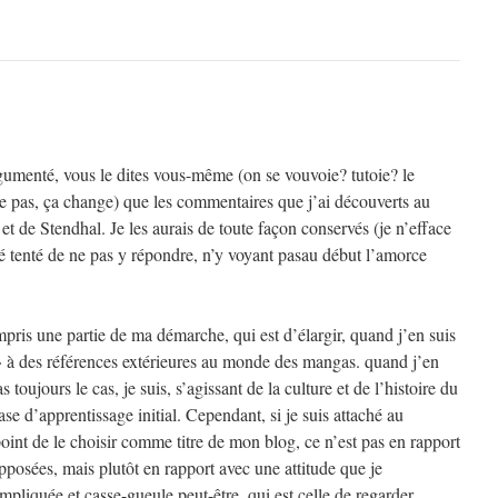
rgumenté, vous le dites vous-même (on se vouvoie? tutoie? le
 pas, ça change) que les commentaires que j’ai découverts au
et de Stendhal. Je les aurais de toute façon conservés (je n’efface
é tenté de ne pas y répondre, n’y voyant pasau début l’amorce
pris une partie de ma démarche, qui est d’élargir, quand j’en suis
 à des références extérieures au monde des mangas. quand j’en
s toujours le cas, je suis, s’agissant de la culture et de l’histoire du
se d’apprentissage initial. Cependant, si je suis attaché au
point de le choisir comme titre de mon blog, ce n’est pas en rapport
posées, mais plutôt en rapport avec une attitude que je
pliquée et casse-gueule peut-être, qui est celle de regarder