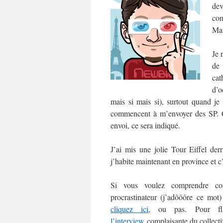
dev
com
Man
Je 
de
cat
d’o
mais si mais si), surtout quand je
commencent à m’envoyer des SP. C’e
envoi, ce sera indiqué.
J’ai mis une jolie Tour Eiffel der
j’habite maintenant en province et c
Si vous voulez comprendre co
procrastinateur (j’adôôôre ce mo
cliquez ici
, ou pas. Pour fl
l’interview
complaisante du collect