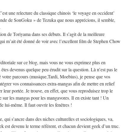
 C’est une relecture du classique chinois ‘le voyage en occident’
gende de SonGoku » de Tezuka que nous apprécions, il semble,
.
sion de Toriyama dans ses débuts. Il s’agit de la meilleure
qui m’ait été donné de voir avec l’excellent film de Stephen Chow
ditoriale sur ce blog, mais vous ne vous exprimez plus en
êtes devenus quelque peu érudit sur la question. Là n’est pas le
 votre parcours (musique,Tardi, Moebius), je pense que vos
tégrer vos connaissances extra-mangas afin de mettre en relief
ser leur portée. Je trouve, en effet, que vous reproduisez trop le
sur les mangas pour les mangavores. Il en existe tant ! Un
e lui-même. Il faut ouvrir les fenêtres !
 qui s’ancre dans des niches culturelles et sociologiques, va,
k est devenu le terme référent, et chacun devient geek d’un truc.