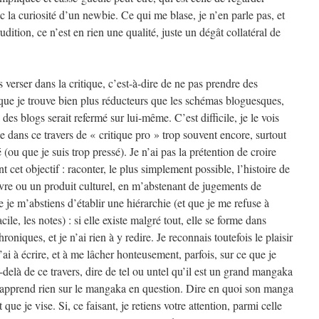
c la curiosité d’un newbie. Ce qui me blase, je n’en parle pas, et
rudition, ce n’est en rien une qualité, juste un dégât collatéral de
s verser dans la critique, c’est-à-dire de ne pas prendre des
 que je trouve bien plus réducteurs que les schémas bloguesques,
es blogs serait refermé sur lui-même. C’est difficile, je le vois
se dans ce travers de « critique pro » trop souvent encore, surtout
 (ou que je suis trop pressé). Je n’ai pas la prétention de croire
nt cet objectif : raconter, le plus simplement possible, l’histoire de
re ou un produit culturel, en m’abstenant de jugements de
e je m’abstiens d’établir une hiérarchie (et que je me refuse à
cile, les notes) : si elle existe malgré tout, elle se forme dans
roniques, et je n’ai rien à y redire. Je reconnais toutefois le plaisir
’ai à écrire, et à me lâcher honteusement, parfois, sur ce que je
-delà de ce travers, dire de tel ou untel qu’il est un grand mangaka
pprend rien sur le mangaka en question. Dire en quoi son manga
 que je vise. Si, ce faisant, je retiens votre attention, parmi celle