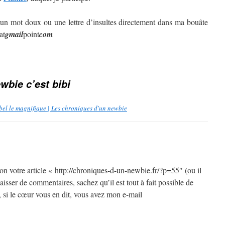
 un mot doux ou une lettre d’insultes directement dans ma bouâte
at
gmail
point
com
wbie c’est bibi
ébel le magnifique | Les chroniques d'un newbie
tion votre article « http://chroniques-d-un-newbie.fr/?p=55″ (ou il
aisser de commentaires, sachez qu’il est tout à fait possible de
 si le cœur vous en dit, vous avez mon e-mail