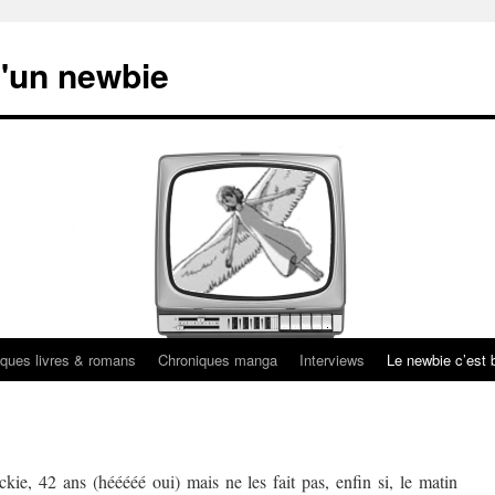
'un newbie
ques livres & romans
Chroniques manga
Interviews
Le newbie c’est b
kie, 42 ans (hééééé oui) mais ne les fait pas, enfin si, le matin