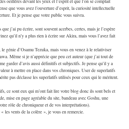
es oeillères devant les yeux et l’esprit et que l’on se complait
se que vous avez l’ouverture d’esprit, la curiosité intellectuelle
rture. Et je pense que votre public vous suivra.
ue j’ai pu écrire, sont souvent acerbes, certes, mais je l’espère
nez qu’il n’y a plus rien à écrire sur Akira, mais vous l’avez fait
e, le génie d’Osamu Tezuka, mais vous en venez à le relativiser
awa. Même si je n’apprécie que peu cet auteur (que j’ai tout de
e garder d’avis aussi définitifs et subjectifs. Je pense qu’il y a
valeur à mettre en place dans vos chroniques. User de superlatifs
rite pas déclasse les superlatifs utilisés pour ceux qui le méritent.
fs, ce sont eux qui m’ont fait lire votre blog donc ils sont bels et
uide, mise en page agréable du site, bandeau avec Goshu, une
otre rôle de chroniqueur et de vos interprétations).
« les vents de la colère », je vous en remercie.