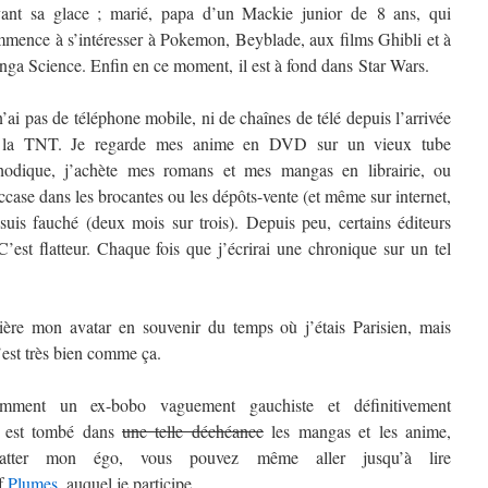
ant sa glace ; marié, papa d’un Mackie junior de 8 ans, qui
mence à s’intéresser à Pokemon, Beyblade, aux films Ghibli et à
ga Science. Enfin en ce moment, il est à fond dans Star Wars.
n’ai pas de téléphone mobile, ni de chaînes de télé depuis l’arrivée
 la TNT. Je regarde mes anime en DVD sur un vieux tube
hodique, j’achète mes romans et mes mangas en librairie, ou
ccase dans les brocantes ou les dépôts-vente (et même sur internet,
 suis fauché (deux mois sur trois). Depuis peu, certains éditeurs
st flatteur. Chaque fois que j’écrirai une chronique sur un tel
rière mon avatar en souvenir du temps où j’étais Parisien, mais
’est très bien comme ça.
mment un ex-bobo vaguement gauchiste et définitivement
t) est tombé dans
une telle déchéance
les mangas et les anime,
atter mon égo, vous pouvez même aller jusqu’à lire
if
Plumes
, auquel je participe.