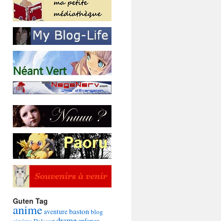
Guten Tag
anime
baston
aventure
blog
drame
enfance
cinéma