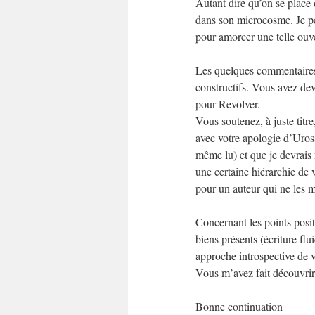
Autant dire qu’on se place d
dans son microcosme. Je pen
pour amorcer une telle ouve
Les quelques commentaires q
constructifs. Vous avez devi
pour Revolver.
Vous soutenez, à juste titr
avec votre apologie d’Uros
même lu) et que je devrais m
une certaine hiérarchie de 
pour un auteur qui ne les mé
Concernant les points positi
biens présents (écriture fl
approche introspective de v
Vous m’avez fait découvrir 
Bonne continuation