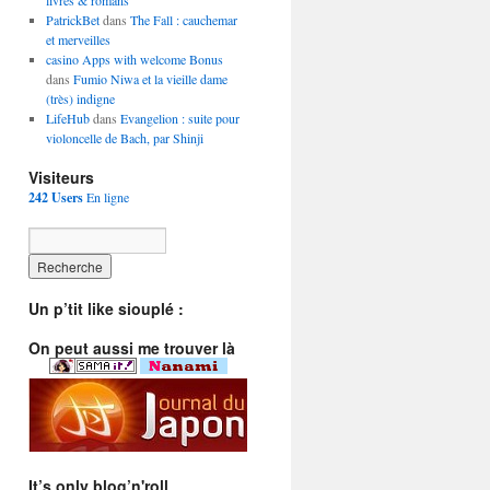
livres & romans
PatrickBet
dans
The Fall : cauchemar
et merveilles
casino Apps with welcome Bonus
dans
Fumio Niwa et la vieille dame
(très) indigne
LifeHub
dans
Evangelion : suite pour
violoncelle de Bach, par Shinji
Visiteurs
242 Users
En ligne
Un p’tit like siouplé :
On peut aussi me trouver là
It’s only blog’n'roll