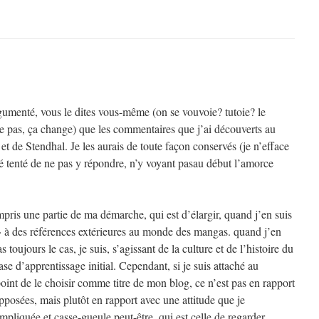
rgumenté, vous le dites vous-même (on se vouvoie? tutoie? le
 pas, ça change) que les commentaires que j’ai découverts au
et de Stendhal. Je les aurais de toute façon conservés (je n’efface
é tenté de ne pas y répondre, n’y voyant pasau début l’amorce
pris une partie de ma démarche, qui est d’élargir, quand j’en suis
 à des références extérieures au monde des mangas. quand j’en
s toujours le cas, je suis, s’agissant de la culture et de l’histoire du
se d’apprentissage initial. Cependant, si je suis attaché au
point de le choisir comme titre de mon blog, ce n’est pas en rapport
posées, mais plutôt en rapport avec une attitude que je
pliquée et casse-gueule peut-être, qui est celle de regarder