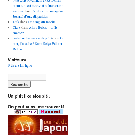
https://piskovaninavse.cz/srovnani-
bonusu-mezi-ruznymi-zahranicnimi-
kasiny/
dans
L’enfer d’un mangaka :
Journal d’une disparition
Kirk
dans
Du sang sur la toile
Clark
dans
Alors Belka… tu lis
encore?
nederlandse wedden top 10
dans
Oui,
bon, j’ai acheté Saint Seiya Edition
Deluxe.
Visiteurs
0 Users
En ligne
Un p’tit like siouplé :
On peut aussi me trouver là