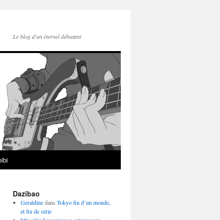
Le blog d'un éternel débutant
ibi
Dazibao
Geraldine
dans
Tokyo fin d’un monde,
et fin de série