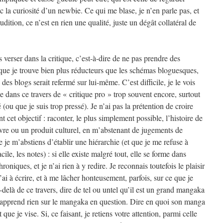
c la curiosité d’un newbie. Ce qui me blase, je n’en parle pas, et
rudition, ce n’est en rien une qualité, juste un dégât collatéral de
s verser dans la critique, c’est-à-dire de ne pas prendre des
 que je trouve bien plus réducteurs que les schémas bloguesques,
es blogs serait refermé sur lui-même. C’est difficile, je le vois
se dans ce travers de « critique pro » trop souvent encore, surtout
 (ou que je suis trop pressé). Je n’ai pas la prétention de croire
nt cet objectif : raconter, le plus simplement possible, l’histoire de
re ou un produit culturel, en m’abstenant de jugements de
e je m’abstiens d’établir une hiérarchie (et que je me refuse à
cile, les notes) : si elle existe malgré tout, elle se forme dans
roniques, et je n’ai rien à y redire. Je reconnais toutefois le plaisir
’ai à écrire, et à me lâcher honteusement, parfois, sur ce que je
-delà de ce travers, dire de tel ou untel qu’il est un grand mangaka
pprend rien sur le mangaka en question. Dire en quoi son manga
 que je vise. Si, ce faisant, je retiens votre attention, parmi celle