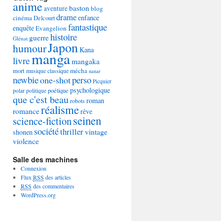
anime
baston
aventure
blog
drame
enfance
cinéma
Delcourt
fantastique
enquête
Evangelion
histoire
guerre
Glénat
Japon
humour
Kana
manga
livre
mangaka
mécha
mort
musique classique
nanar
newbie
perso
one-shot
Picquier
psychologique
poétique
polar
politique
que c'est beau
roman
robots
réalisme
romance
rêve
seinen
science-fiction
société
thriller
vintage
shonen
violence
Salle des machines
Connexion
Flux
RSS
des articles
RSS
des commentaires
WordPress.org