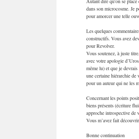
Autant dire qu’on se place d
dans son microcosme. Je pen
pour amorcer une telle ouve
Les quelques commentaires q
constructifs. Vous avez devi
pour Revolver.
Vous soutenez, à juste titr
avec votre apologie d’Uros
même lu) et que je devrais m
une certaine hiérarchie de 
pour un auteur qui ne les mé
Concernant les points positi
biens présents (écriture fl
approche introspective de v
Vous m’avez fait découvrir 
Bonne continuation