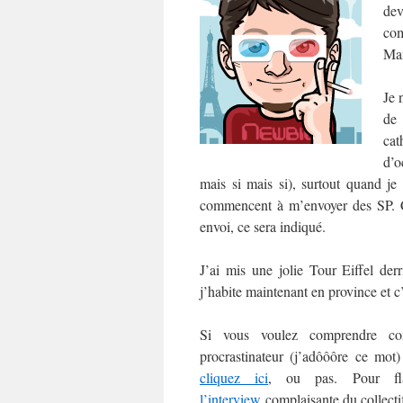
dev
com
Man
Je 
de
cat
d’o
mais si mais si), surtout quand je
commencent à m’envoyer des SP. C’e
envoi, ce sera indiqué.
J’ai mis une jolie Tour Eiffel der
j’habite maintenant en province et c
Si vous voulez comprendre co
procrastinateur (j’adôôôre ce mo
cliquez ici
, ou pas. Pour fl
l’interview
complaisante du collect