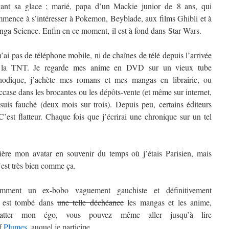
ant sa glace ; marié, papa d’un Mackie junior de 8 ans, qui
mence à s’intéresser à Pokemon, Beyblade, aux films Ghibli et à
ga Science. Enfin en ce moment, il est à fond dans Star Wars.
n’ai pas de téléphone mobile, ni de chaînes de télé depuis l’arrivée
 la TNT. Je regarde mes anime en DVD sur un vieux tube
hodique, j’achète mes romans et mes mangas en librairie, ou
ccase dans les brocantes ou les dépôts-vente (et même sur internet,
 suis fauché (deux mois sur trois). Depuis peu, certains éditeurs
st flatteur. Chaque fois que j’écrirai une chronique sur un tel
rière mon avatar en souvenir du temps où j’étais Parisien, mais
’est très bien comme ça.
mment un ex-bobo vaguement gauchiste et définitivement
t) est tombé dans
une telle déchéance
les mangas et les anime,
atter mon égo, vous pouvez même aller jusqu’à lire
if
Plumes
, auquel je participe.