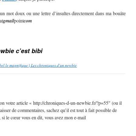
 un mot doux ou une lettre d’insultes directement dans ma bouâte
at
gmail
point
com
wbie c’est bibi
ébel le magnifique | Les chroniques d'un newbie
tion votre article « http://chroniques-d-un-newbie.fr/?p=55″ (ou il
aisser de commentaires, sachez qu’il est tout à fait possible de
 si le cœur vous en dit, vous avez mon e-mail