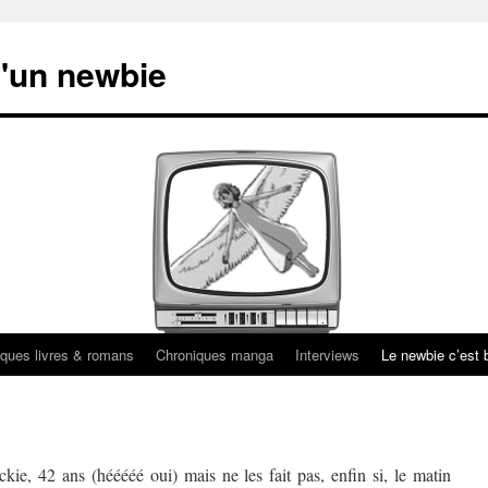
'un newbie
ques livres & romans
Chroniques manga
Interviews
Le newbie c’est b
kie, 42 ans (hééééé oui) mais ne les fait pas, enfin si, le matin