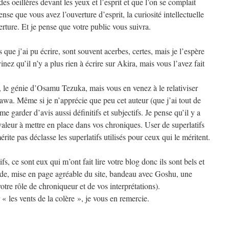
es oeillères devant les yeux et l’esprit et que l’on se complait
se que vous avez l’ouverture d’esprit, la curiosité intellectuelle
rture. Et je pense que votre public vous suivra.
ue j’ai pu écrire, sont souvent acerbes, certes, mais je l’espère
nez qu’il n’y a plus rien à écrire sur Akira, mais vous l’avez fait
e, le génie d’Osamu Tezuka, mais vous en venez à le relativiser
awa. Même si je n’apprécie que peu cet auteur (que j’ai tout de
e garder d’avis aussi définitifs et subjectifs. Je pense qu’il y a
valeur à mettre en place dans vos chroniques. User de superlatifs
rite pas déclasse les superlatifs utilisés pour ceux qui le méritent.
fs, ce sont eux qui m’ont fait lire votre blog donc ils sont bels et
uide, mise en page agréable du site, bandeau avec Goshu, une
otre rôle de chroniqueur et de vos interprétations).
« les vents de la colère », je vous en remercie.