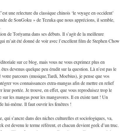
 C’est une relecture du classique chinois ‘le voyage en occident’
gende de SonGoku » de Tezuka que nous apprécions, il semble,
.
sion de Toriyama dans ses débuts. Il s’agit de la meilleure
qui m’ait été donné de voir avec l’excellent film de Stephen Chow
ditoriale sur ce blog, mais vous ne vous exprimez plus en
êtes devenus quelque peu érudit sur la question. Là n’est pas le
 votre parcours (musique,Tardi, Moebius), je pense que vos
tégrer vos connaissances extra-mangas afin de mettre en relief
ser leur portée. Je trouve, en effet, que vous reproduisez trop le
sur les mangas pour les mangavores. Il en existe tant ! Un
e lui-même. Il faut ouvrir les fenêtres !
 qui s’ancre dans des niches culturelles et sociologiques, va,
k est devenu le terme référent, et chacun devient geek d’un truc.