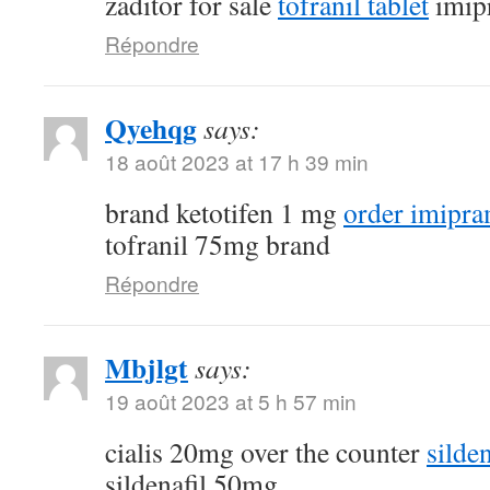
zaditor for sale
tofranil tablet
imip
Répondre
Qyehqg
says:
18 août 2023 at 17 h 39 min
brand ketotifen 1 mg
order imipra
tofranil 75mg brand
Répondre
Mbjlgt
says:
19 août 2023 at 5 h 57 min
cialis 20mg over the counter
silde
sildenafil 50mg