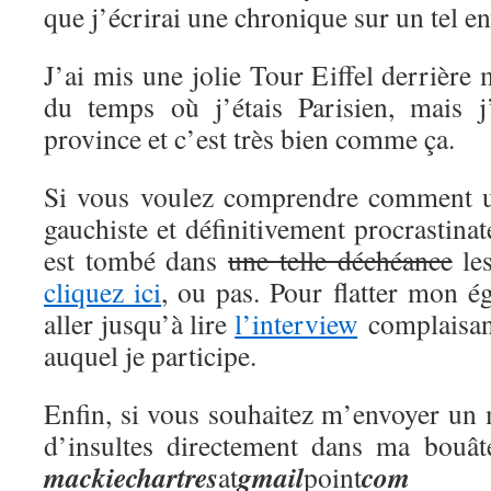
que j’écrirai une chronique sur un tel en
J’ai mis une jolie Tour Eiffel derrière
du temps où j’étais Parisien, mais j
province et c’est très bien comme ça.
Si vous voulez comprendre comment 
gauchiste et définitivement procrastina
est tombé dans
une telle déchéance
les
cliquez ici
, ou pas. Pour flatter mon 
aller jusqu’à lire
l’interview
complaisant
auquel je participe.
Enfin, si vous souhaitez m’envoyer un 
d’insultes directement dans ma bouât
mackie
chartres
gmail
com
at
point