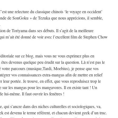
 C’est une relecture du classique chinois ‘le voyage en occident’
gende de SonGoku » de Tezuka que nous apprécions, il semble,
.
sion de Toriyama dans ses débuts. Il s’agit de la meilleure
qui m’ait été donné de voir avec l’excellent film de Stephen Chow
ditoriale sur ce blog, mais vous ne vous exprimez plus en
êtes devenus quelque peu érudit sur la question. Là n’est pas le
 votre parcours (musique,Tardi, Moebius), je pense que vos
tégrer vos connaissances extra-mangas afin de mettre en relief
ser leur portée. Je trouve, en effet, que vous reproduisez trop le
sur les mangas pour les mangavores. Il en existe tant ! Un
e lui-même. Il faut ouvrir les fenêtres !
 qui s’ancre dans des niches culturelles et sociologiques, va,
k est devenu le terme référent, et chacun devient geek d’un truc.