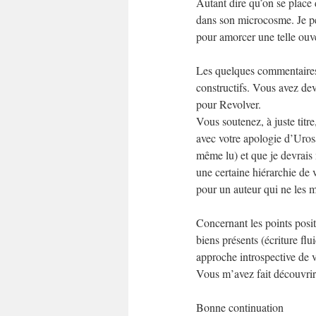
Autant dire qu’on se place d
dans son microcosme. Je pen
pour amorcer une telle ouve
Les quelques commentaires q
constructifs. Vous avez devi
pour Revolver.
Vous soutenez, à juste titr
avec votre apologie d’Uros
même lu) et que je devrais m
une certaine hiérarchie de 
pour un auteur qui ne les mé
Concernant les points positi
biens présents (écriture fl
approche introspective de v
Vous m’avez fait découvrir 
Bonne continuation