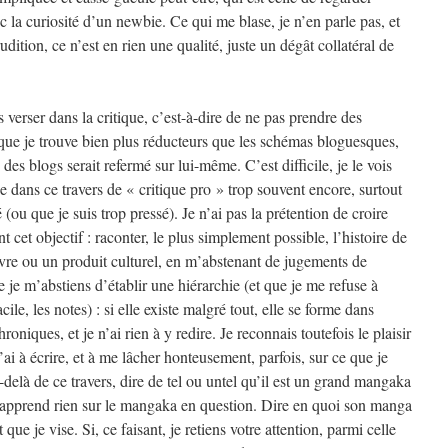
c la curiosité d’un newbie. Ce qui me blase, je n’en parle pas, et
rudition, ce n’est en rien une qualité, juste un dégât collatéral de
s verser dans la critique, c’est-à-dire de ne pas prendre des
 que je trouve bien plus réducteurs que les schémas bloguesques,
es blogs serait refermé sur lui-même. C’est difficile, je le vois
se dans ce travers de « critique pro » trop souvent encore, surtout
 (ou que je suis trop pressé). Je n’ai pas la prétention de croire
nt cet objectif : raconter, le plus simplement possible, l’histoire de
re ou un produit culturel, en m’abstenant de jugements de
e je m’abstiens d’établir une hiérarchie (et que je me refuse à
cile, les notes) : si elle existe malgré tout, elle se forme dans
roniques, et je n’ai rien à y redire. Je reconnais toutefois le plaisir
’ai à écrire, et à me lâcher honteusement, parfois, sur ce que je
-delà de ce travers, dire de tel ou untel qu’il est un grand mangaka
pprend rien sur le mangaka en question. Dire en quoi son manga
 que je vise. Si, ce faisant, je retiens votre attention, parmi celle