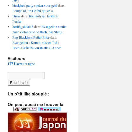
rab !
blackjack party spelen voor geld
dans
Pompoko, un Ghibli qui en a
Drew
dans
Texhnolyze : la tête à
l’enfer
health_sildal45
dans
Evangelion : suite
pour violoncelle de Bach, par Shinji
Pxg Blackjack Putter Price
dans
Evangelion : Komm, süsser Tod :
Bach, Pachelbel ou Beatles? Anno!
Visiteurs
177 Users
En ligne
Un p’tit like siouplé :
On peut aussi me trouver là