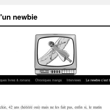
'un newbie
ques livres & romans
Chroniques manga
Interviews
Le newbie c’est b
kie, 42 ans (hééééé oui) mais ne les fait pas, enfin si, le matin