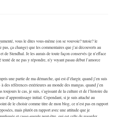
rgumenté, vous le dites vous-même (on se vouvoie? tutoie? le
 pas, ça change) que les commentaires que j’ai découverts au
et de Stendhal. Je les aurais de toute façon conservés (je n’efface
é tenté de ne pas y répondre, n’y voyant pasau début l’amorce
pris une partie de ma démarche, qui est d’élargir, quand j’en suis
 à des références extérieures au monde des mangas. quand j’en
s toujours le cas, je suis, s’agissant de la culture et de l’histoire du
se d’apprentissage initial. Cependant, si je suis attaché au
point de le choisir comme titre de mon blog, ce n’est pas en rapport
posées, mais plutôt en rapport avec une attitude que je
pliquée et casse-gueule peut-être, qui est celle de regarder