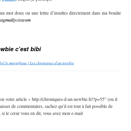
 un mot doux ou une lettre d’insultes directement dans ma bouâte
at
gmail
point
com
wbie c’est bibi
ébel le magnifique | Les chroniques d'un newbie
tion votre article « http://chroniques-d-un-newbie.fr/?p=55″ (ou il
aisser de commentaires, sachez qu’il est tout à fait possible de
 si le cœur vous en dit, vous avez mon e-mail