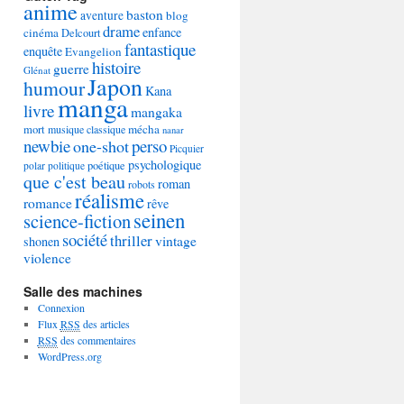
anime
baston
aventure
blog
drame
enfance
cinéma
Delcourt
fantastique
enquête
Evangelion
histoire
guerre
Glénat
Japon
humour
Kana
manga
livre
mangaka
mécha
mort
musique classique
nanar
newbie
perso
one-shot
Picquier
psychologique
poétique
polar
politique
que c'est beau
roman
robots
réalisme
romance
rêve
seinen
science-fiction
société
thriller
vintage
shonen
violence
Salle des machines
Connexion
Flux
RSS
des articles
RSS
des commentaires
WordPress.org