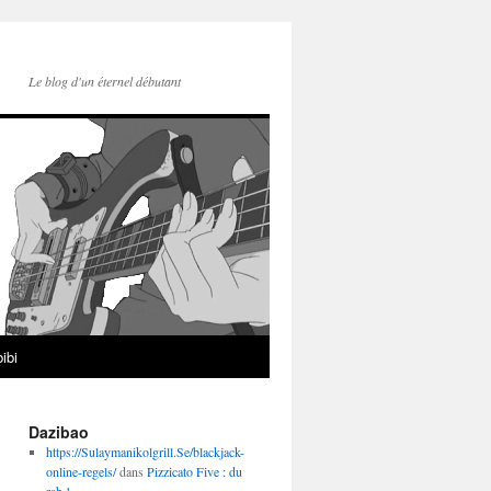
Le blog d'un éternel débutant
ibi
Dazibao
https://Sulaymanikolgrill.Se/blackjack-
online-regels/
dans
Pizzicato Five : du