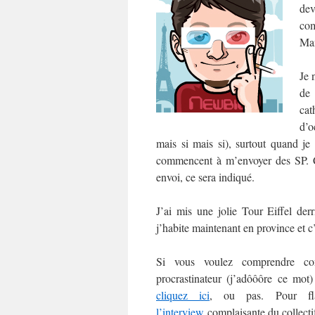
dev
com
Man
Je 
de
cat
d’o
mais si mais si), surtout quand je
commencent à m’envoyer des SP. C’e
envoi, ce sera indiqué.
J’ai mis une jolie Tour Eiffel der
j’habite maintenant en province et c
Si vous voulez comprendre co
procrastinateur (j’adôôôre ce mo
cliquez ici
, ou pas. Pour fl
l’interview
complaisante du collect