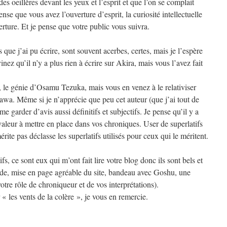
es oeillères devant les yeux et l’esprit et que l’on se complait
se que vous avez l’ouverture d’esprit, la curiosité intellectuelle
rture. Et je pense que votre public vous suivra.
ue j’ai pu écrire, sont souvent acerbes, certes, mais je l’espère
nez qu’il n’y a plus rien à écrire sur Akira, mais vous l’avez fait
e, le génie d’Osamu Tezuka, mais vous en venez à le relativiser
awa. Même si je n’apprécie que peu cet auteur (que j’ai tout de
e garder d’avis aussi définitifs et subjectifs. Je pense qu’il y a
valeur à mettre en place dans vos chroniques. User de superlatifs
rite pas déclasse les superlatifs utilisés pour ceux qui le méritent.
fs, ce sont eux qui m’ont fait lire votre blog donc ils sont bels et
uide, mise en page agréable du site, bandeau avec Goshu, une
otre rôle de chroniqueur et de vos interprétations).
« les vents de la colère », je vous en remercie.