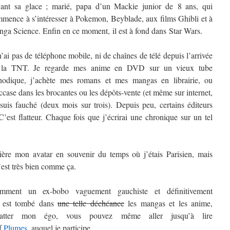
ant sa glace ; marié, papa d’un Mackie junior de 8 ans, qui
mence à s’intéresser à Pokemon, Beyblade, aux films Ghibli et à
ga Science. Enfin en ce moment, il est à fond dans Star Wars.
n’ai pas de téléphone mobile, ni de chaînes de télé depuis l’arrivée
 la TNT. Je regarde mes anime en DVD sur un vieux tube
hodique, j’achète mes romans et mes mangas en librairie, ou
ccase dans les brocantes ou les dépôts-vente (et même sur internet,
 suis fauché (deux mois sur trois). Depuis peu, certains éditeurs
st flatteur. Chaque fois que j’écrirai une chronique sur un tel
rière mon avatar en souvenir du temps où j’étais Parisien, mais
’est très bien comme ça.
mment un ex-bobo vaguement gauchiste et définitivement
t) est tombé dans
une telle déchéance
les mangas et les anime,
atter mon égo, vous pouvez même aller jusqu’à lire
if
Plumes
, auquel je participe.