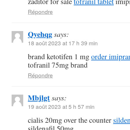
zaditor for sale
tofranil tablet
imip
Répondre
Qyehqg
says:
18 août 2023 at 17 h 39 min
brand ketotifen 1 mg
order imipra
tofranil 75mg brand
Répondre
Mbjlgt
says:
19 août 2023 at 5 h 57 min
cialis 20mg over the counter
silde
sildenafil 50mg