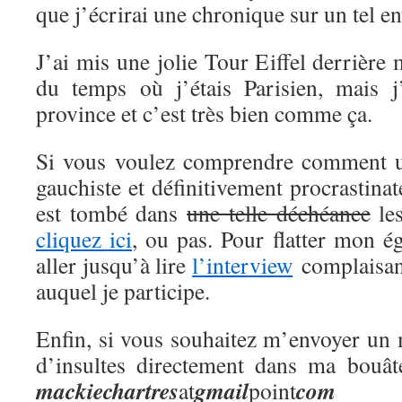
que j’écrirai une chronique sur un tel en
J’ai mis une jolie Tour Eiffel derrière
du temps où j’étais Parisien, mais j
province et c’est très bien comme ça.
Si vous voulez comprendre comment 
gauchiste et définitivement procrastina
est tombé dans
une telle déchéance
les
cliquez ici
, ou pas. Pour flatter mon 
aller jusqu’à lire
l’interview
complaisant
auquel je participe.
Enfin, si vous souhaitez m’envoyer un 
d’insultes directement dans ma bouât
mackie
chartres
gmail
com
at
point