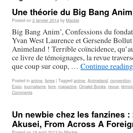
Une théorie du Big Bang Anim
Posted on
2 janvier 2014
by
Mackie
Big Bang Anim’, Confessions du fonda
Yvan West Laurence et Gersende Bollu
Animeland ! Terrible coïncidence, qu’a
ce livre de témoignages, la revue traverse
que coup sur coup, …
Continue readin
Posted in
anime
,
livres
|
Tagged
anime
,
Animeland
,
convention
,
Expo
,
journalisme
,
livre
,
magazine
,
Omaké Books
,
revue
,
témoi
Comments
Un newbie chez les fanzines : 
Akusei, From Across A Foreig
Posted on
19 août 2013
by
Mackie