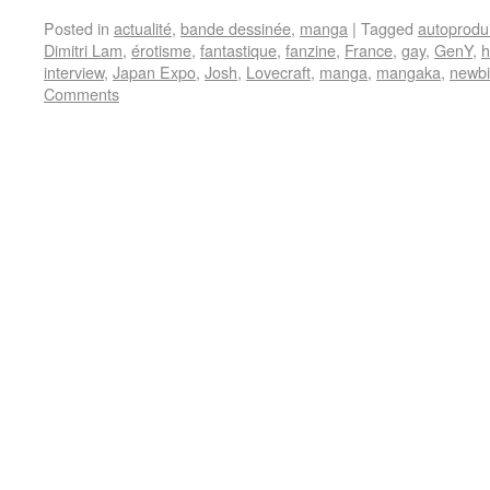
Posted in
actualité
,
bande dessinée
,
manga
|
Tagged
autoprodui
Dimitri Lam
,
érotisme
,
fantastique
,
fanzine
,
France
,
gay
,
GenY
,
h
interview
,
Japan Expo
,
Josh
,
Lovecraft
,
manga
,
mangaka
,
newb
Comments