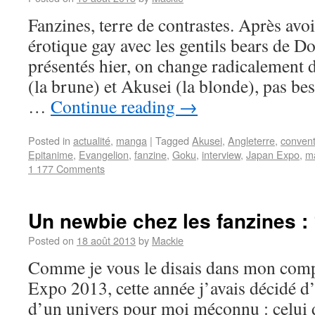
Fanzines, terre de contrastes. Après avo
érotique gay avec les gentils bears de D
présentés hier, on change radicalement
(la brune) et Akusei (la blonde), pas be
…
Continue reading
→
Posted in
actualité
,
manga
|
Tagged
Akusei
,
Angleterre
,
convent
Epitanime
,
Evangelion
,
fanzine
,
Goku
,
interview
,
Japan Expo
,
m
1 177 Comments
Un newbie chez les fanzines :
Posted on
18 août 2013
by
Mackie
Comme je vous le disais dans mon comp
Expo 2013, cette année j’avais décidé d’
d’un univers pour moi méconnu : celui d