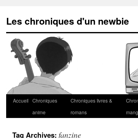
Les chroniques d'un newbie
Accueil
Chroniques
Chroniques livres &
Chro
anime
romans
man
fanzine
Tag Archives: