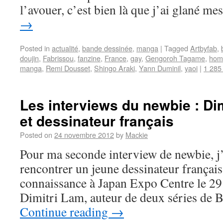
l’avouer, c’est bien là que j’ai glané m
→
Posted in
actualité
,
bande dessinée
,
manga
|
Tagged
Artbyfab
,
doujin
,
Fabrissou
,
fanzine
,
France
,
gay
,
Gengoroh Tagame
,
hom
manga
,
Remi Dousset
,
Shingo Araki
,
Yann Duminil
,
yaoi
|
1 285
Les interviews du newbie : Dim
et dessinateur français
Posted on
24 novembre 2012
by
Mackie
Pour ma seconde interview de newbie, j’a
rencontrer un jeune dessinateur français, 
connaissance à Japan Expo Centre le 29
Dimitri Lam, auteur de deux séries de 
Continue reading
→