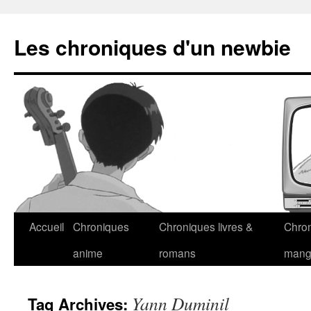
Les chroniques d'un newbie
Accueil
Chroniques
Chroniques livres &
Chro
anime
romans
man
Yann Duminil
Tag Archives: