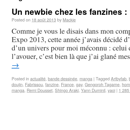
Un newbie chez les fanzines :
Posted on
18 août 2013
by
Mackie
Comme je vous le disais dans mon comp
Expo 2013, cette année j’avais décidé d’
d’un univers pour moi méconnu : celui d
l’avouer, c’est bien là que j’ai glané m
→
Posted in
actualité
,
bande dessinée
,
manga
|
Tagged
Artbyfab
,
doujin
,
Fabrissou
,
fanzine
,
France
,
gay
,
Gengoroh Tagame
,
hom
manga
,
Remi Dousset
,
Shingo Araki
,
Yann Duminil
,
yaoi
|
1 285