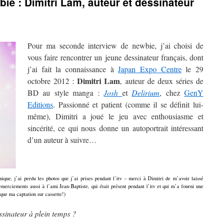
ie : Dimitri Lam, auteur et dessinateur
Pour ma seconde interview de newbie, j’ai choisi de
vous faire rencontrer un jeune dessinateur français, dont
j’ai fait la connaissance à
Japan Expo Centre
le 29
Dimitri Lam
octobre 2012 :
, auteur de deux séries de
BD au style manga :
Josh
et
Delirium
, chez
GenY
Editions
. Passionné et patient (comme il se définit lui-
même), Dimitri a joué le jeu avec enthousiasme et
sincérité, ce qui nous donne un autoportrait intéressant
d’un auteur à suivre…
ue, j’ai perdu les photos que j’ai prises pendant l’itv – merci à Dimitri de m’avoir laissé
 Remerciements aussi à l’ami Jean-Baptiste, qui était présent pendant l’itv et qui m’a fourni une
 que ma captation sur cassette!)
essinateur à plein temps ?