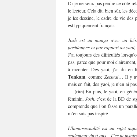
Or je ne veux pas perdre ce côté rel
le lecteur. Cela dit, bien sûr, les déc
je les dessine, le cadre de vie des 
est typiquement français.
Josh est un manga avec un héro
positionnes-tu par rapport au yaoi,
J’ai toujours des difficultés lorsqu
pas, parce que pour moi clairement, 
à raconter. Des yaoi, j’ai du en 
Tonkam
, comme
Zetsuai
… Il y a
mais en fait, des yaoi, je n’en ai p
… (rire) En plus, le yaoi, en généra
féminin.
Josh
, c’est de la BD de st
comprends que l’on fasse un parallè
m’en suis pas inspiré.
L’homosexualité est un sujet auj
seulement vingt ans…T’es tu inspiré