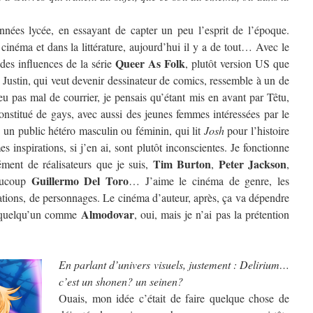
années lycée, en essayant de capter un peu l’esprit de l’époque.
cinéma et dans la littérature, aujourd’hui il y a de tout… Avec le
Queer As Folk
 des influences de la série
, plutôt version US que
Justin, qui veut devenir dessinateur de comics, ressemble à un de
u pas mal de courrier, je pensais qu’étant mis en avant par Têtu,
constitué de gays, avec aussi des jeunes femmes intéressées par le
si un public hétéro masculin ou féminin, qui lit
Josh
pour l’histoire
inspirations, si j’en ai, sont plutôt inconscientes. Je fonctionne
Tim Burton
Peter Jackson
ent de réalisateurs que je suis,
,
,
Guillermo Del Toro
aucoup
… J’aime le cinéma de genre, les
uations, de personnages. Le cinéma d’auteur, après, ça va dépendre
Almodovar
t quelqu’un comme
, oui, mais je n’ai pas la prétention
En parlant d’univers visuels, justement : Delirium…
c’est un shonen? un seinen?
Ouais, mon idée c’était de faire quelque chose de