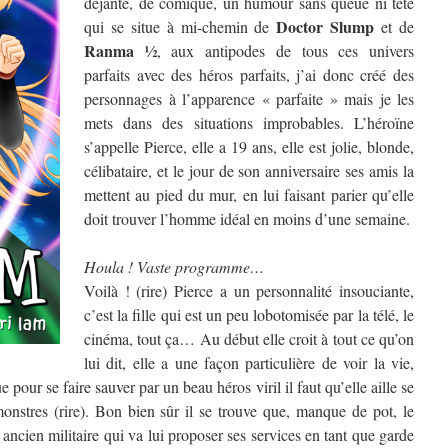
déjanté, de comique, un humour sans queue ni tête
Doctor Slump
qui se situe à mi-chemin de
et de
Ranma ½
, aux antipodes de tous ces univers
parfaits avec des héros parfaits, j’ai donc créé des
personnages à l’apparence « parfaite » mais je les
mets dans des situations improbables. L’héroïne
s’appelle Pierce, elle a 19 ans, elle est jolie, blonde,
célibataire, et le jour de son anniversaire ses amis la
mettent au pied du mur, en lui faisant parier qu’elle
doit trouver l’homme idéal en moins d’une semaine.
Houla ! Vaste programme…
Voilà ! (rire) Pierce a un personnalité insouciante,
c’est la fille qui est un peu lobotomisée par la télé, le
cinéma, tout ça… Au début elle croit à tout ce qu’on
lui dit, elle a une façon particulière de voir la vie,
ue pour se faire sauver par un beau héros viril il faut qu’elle aille se
monstres (rire). Bon bien sûr il se trouve que, manque de pot, le
 ancien militaire qui va lui proposer ses services en tant que garde