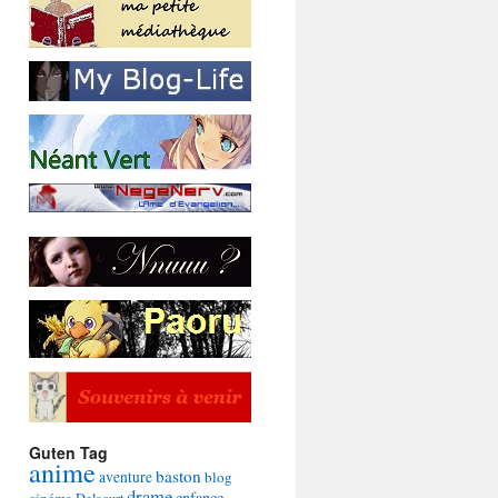
Guten Tag
anime
baston
aventure
blog
drame
enfance
cinéma