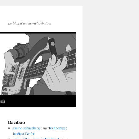
Le blog d'un éternel débutant
ibi
Dazibao
casino schneeberg
dans
Texhnolyze :
la tête à l’enfer