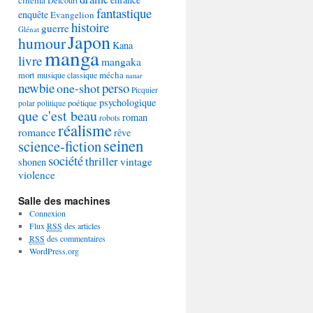
Delcourt
fantastique
enquête
Evangelion
histoire
guerre
Glénat
Japon
humour
Kana
manga
livre
mangaka
mécha
mort
musique classique
nanar
newbie
perso
one-shot
Picquier
psychologique
poétique
polar
politique
que c'est beau
roman
robots
réalisme
romance
rêve
seinen
science-fiction
société
thriller
vintage
shonen
violence
Salle des machines
Connexion
Flux
RSS
des articles
RSS
des commentaires
WordPress.org