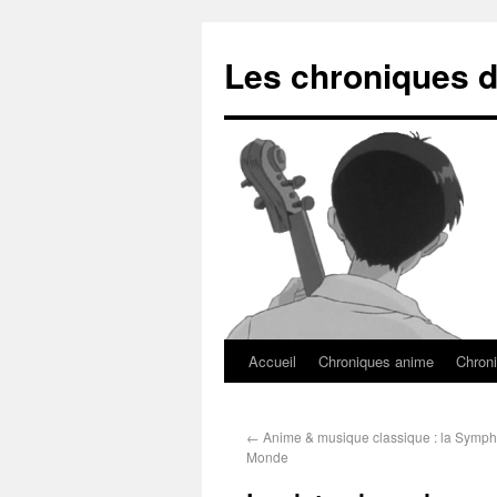
Les chroniques d
Accueil
Chroniques anime
Chroni
←
Anime & musique classique : la Symp
Monde