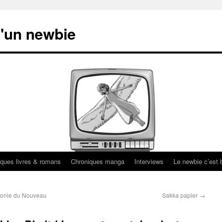
'un newbie
ques livres & romans
Chroniques manga
Interviews
Le newbie c’est b
honie du Nouveau
Sakka papier
→