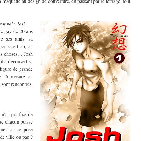
 maquette au design de couverture, en passant par le lettrage, tout
sonnel : Josh.
une gay de 20 ans
ec ses amis, sa
 se pose trop, ou
nes choses… Josh
il a découvert sa
t figure de grande
 et à mesure on
 sont rencontrés,
 n’ai pas fixé de
que chacun puisse
question se pose
de ville ou pas ?