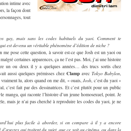
ation intime avec
ors, la façon dont
personnages, tout
s gay, mais sans les codes habituels du yaoi. Comment te
 qui est devenu un véritable phénomène d’édition de niche ?
’on me pose cette question, à savoir est-ce que Josh est un yaoi ou
malgré certaines apparences, ça ne l’est pas. Moi, j’ai une histoire
lire un ou deux il y a quelques années… des trucs sortis chez
Clamp
vait aussi quelques prémisses chez
avec
Tokyo Babylon
,
as vraiment lu, alors quand on me dit, « ouais,
Josh
, c’est du yaoi »
l, c’est fait par des dessinatrices. Et c’est plutôt pour un public
yle manga, qui raconte l’histoire d’un jeune homosexuel, point. Je
le, mais je n’ai pas cherché à reproduire les codes du yaoi, je ne
ourd’hui plus facile à aborder, si on compare à il y a encore
 d’œuvres qui traitent du sujet, que ce soit au cinéma, ou dans la