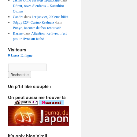
casino Ohne ausweis kreditkarte
dans
Dômu, rêves d’enfants – Katsuhiro
Otomo
Candra
dans
1er janvier, 200ème billet
Sdguy1234 Casino Realness
dans
Ponyo, le conte de fées renouvelé
Karine
dans
Attention : ce livre, n’est
pas un livre sur le thé.
Visiteurs
0 Users
En ligne
Un p’tit like siouplé :
On peut aussi me trouver là
It’s only blog’n'roll