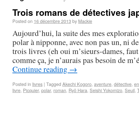
Trois romans de détectives ja
Posted on
16 décembre 2013
by
Mackie
Aujourd’hui, la suite des mes exploratio
polar à nipponne, avec non pas un, ni d
trois livres (eh oui m’sieurs-dames, faut 
comme ça, je n’aurais pas besoin de m’
Continue reading
→
Posted in
livres
|
Tagged
Akechi Kogoro
,
aventure
,
détective
,
en
livre
,
Picquier
,
polar
,
roman
,
Ryô Hara
,
Seishi Yokomizo
,
Seuil
,