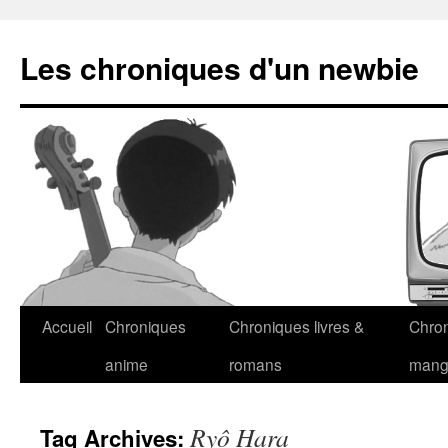
Les chroniques d'un newbie
Accueil
Chroniques
Chroniques livres &
Chro
anime
romans
man
Ryô Hara
Tag Archives: