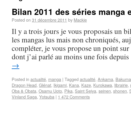
Bilan 2011 des séries manga 
Posted on
31 décembre 2011
by
Mackie
Il y a trois jours je vous proposais un bi
les mangas lus mais non chroniqués, au
compléter, je vous propose un point sur
dont j’ai parlé au moins une fois depui
→
Posted in
actualité
,
manga
|
Tagged
actualité
,
Ankama
,
Bakuma
Dragon Head
,
Glénat
,
Ikigami
,
Kana
,
Kaze
,
Kurokawa
,
librairie
,
Oba & Obata
,
Osamu Uoto
,
Pika
,
Saint Seiya
,
seinen
,
shonen
,
S
Vinland Saga
,
Yotsuba
|
1 472 Comments