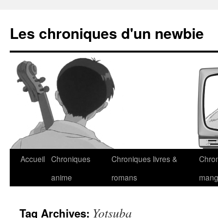
Les chroniques d'un newbie
Accueil
Chroniques
Chroniques livres &
Chro
anime
romans
man
Yotsuba
Tag Archives: