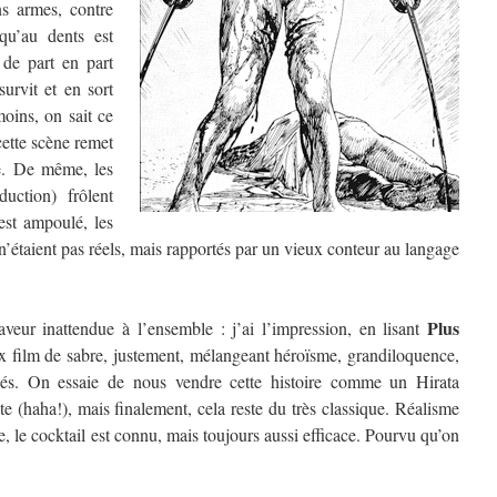
s armes, contre
qu’au dents est
 de part en part
survit et en sort
oins, on sait ce
 cette scène remet
e. De même, les
duction) frôlent
 est ampoulé, les
n’étaient pas réels, mais rapportés par un vieux conteur au langage
Plus
eur inattendue à l’ensemble : j’ai l’impression, en lisant
ux film de sabre, justement, mélangeant héroïsme, grandiloquence,
iés. On essaie de nous vendre cette histoire comme un Hirata
e (haha!), mais finalement, cela reste du très classique. Réalisme
, le cocktail est connu, mais toujours aussi efficace. Pourvu qu’on