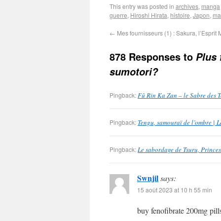
This entry was posted in
archives
,
manga
guerre
,
Hiroshi Hirata
,
histoire
,
Japon
,
ma
←
Mes fournisseurs (1) : Sakura, l’Esprit
878 Responses to
Plus 
sumotori?
Pingback:
Fû Rin Ka Zan – le Sabre des 
Pingback:
Tengu, samouraï de l’ombre | 
Pingback:
Le sabordage de Tsuru, Princes
Swnjil
says:
15 août 2023 at 10 h 55 min
buy fenofibrate 200mg pil