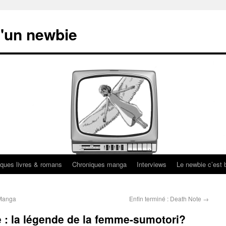
'un newbie
ques livres & romans
Chroniques manga
Interviews
Le newbie c’est b
 Manga
Enfin terminé : Death Note
→
e : la légende de la femme-sumotori?