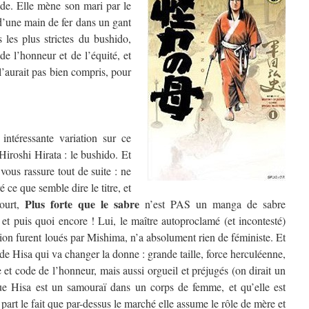
nde. Elle mène son mari par le
 d’une main de fer dans un gant
 les plus strictes du bushido,
de l’honneur et de l’équité, et
 l’aurait pas bien compris, pour
intéressante variation sur ce
Hiroshi Hirata : le bushido. Et
vous rassure tout de suite : ne
 ce que semble dire le titre, et
Plus forte que le sabre
court,
n’est PAS un manga de sabre
 et puis quoi encore ! Lui, le maître autoproclamé (et incontesté)
ation furent loués par Mishima, n’a absolument rien de féministe. Et
de Hisa qui va changer la donne : grande taille, force herculéenne,
et code de l’honneur, mais aussi orgueil et préjugés (on dirait un
que Hisa est un samouraï dans un corps de femme, et qu’elle est
part le fait que par-dessus le marché elle assume le rôle de mère et