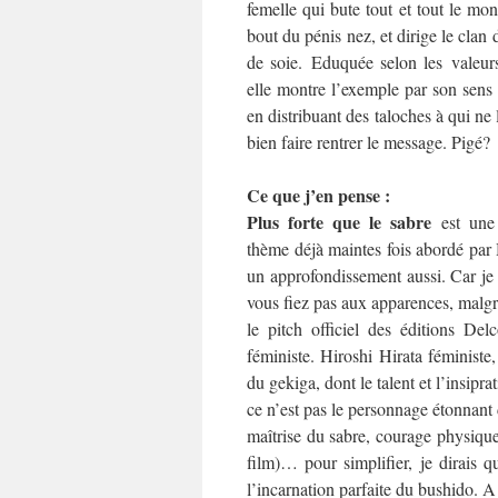
femelle qui bute tout et tout le mo
bout du pénis nez, et dirige le clan
de soie. Eduquée selon les valeurs
elle montre l’exemple par son sens 
en distribuant des taloches à qui ne
bien faire rentrer le message. Pigé?
Ce que j’en pense :
Plus forte que le sabre
est une 
thème déjà maintes fois abordé par 
un approfondissement aussi. Car je 
vous fiez pas aux apparences, malgré
le pitch officiel des éditions Del
féministe. Hiroshi Hirata féministe,
du gekiga, dont le talent et l’insipr
ce n’est pas le personnage étonnant 
maîtrise du sabre, courage physique 
film)… pour simplifier, je dirais 
l’incarnation parfaite du bushido. A 