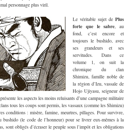
mal personnage plus viril.
Plus
Le véritable sujet de
forte que le sabre
, au
fond, c’est encore et
toujours le bushido, avec
ses grandeurs et ses
servitudes. Dans ce
volume 1, on suit la
chronique du clan
Shimizu, famille noble de
la région d’Izu, vassale de
Hojo Ujiyasu, seigneur de
 présente les aspects les moins reluisants d’une campagne militaire
 clans tous les coups sont permis, les vassaux (comme les Shimizu)
es conditions : misère, famine, meurtres, pillages. Pour survivre,
du bushido (le code de l’honneur) pour se livrer eux-mêmes à la
as, sont obligés d’écraser le peuple sous l’impôt et les obligations