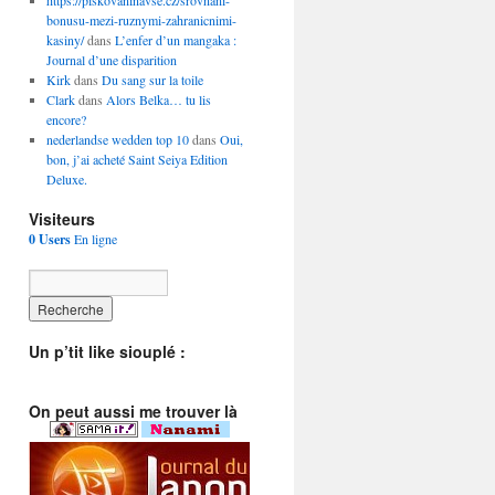
https://piskovaninavse.cz/srovnani-
bonusu-mezi-ruznymi-zahranicnimi-
kasiny/
dans
L’enfer d’un mangaka :
Journal d’une disparition
Kirk
dans
Du sang sur la toile
Clark
dans
Alors Belka… tu lis
encore?
nederlandse wedden top 10
dans
Oui,
bon, j’ai acheté Saint Seiya Edition
Deluxe.
Visiteurs
0 Users
En ligne
Un p’tit like siouplé :
On peut aussi me trouver là