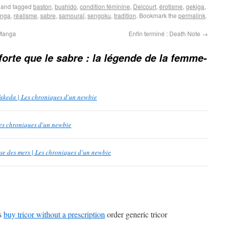
and tagged
baston
,
bushido
,
condition féminine
,
Delcourt
,
érotisme
,
gekiga
,
nga
,
réalisme
,
sabre
,
samouraï
,
sengoku
,
tradition
. Bookmark the
permalink
.
 Manga
Enfin terminé : Death Note
→
forte que le sabre : la légende de la femme-
Takeda | Les chroniques d'un newbie
Les chroniques d'un newbie
se des mers | Les chroniques d'un newbie
ls
buy tricor without a prescription
order generic tricor