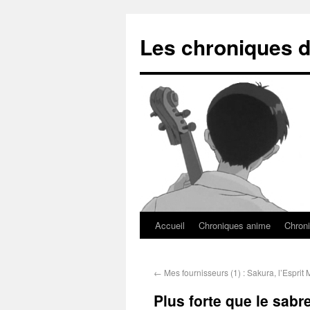
Les chroniques d
Accueil
Chroniques anime
Chroni
←
Mes fournisseurs (1) : Sakura, l’Esprit
Plus forte que le sabr