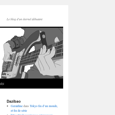
Le blog d'un éternel débutant
ibi
Dazibao
Geraldine
dans
Tokyo fin d’un monde,
et fin de série