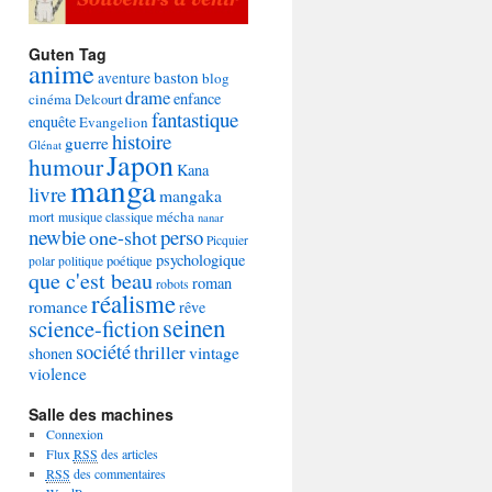
Guten Tag
anime
baston
aventure
blog
drame
enfance
cinéma
Delcourt
fantastique
enquête
Evangelion
histoire
guerre
Glénat
Japon
humour
Kana
manga
livre
mangaka
mécha
mort
musique classique
nanar
newbie
perso
one-shot
Picquier
psychologique
poétique
polar
politique
que c'est beau
roman
robots
réalisme
romance
rêve
seinen
science-fiction
société
thriller
vintage
shonen
violence
Salle des machines
Connexion
Flux
RSS
des articles
RSS
des commentaires