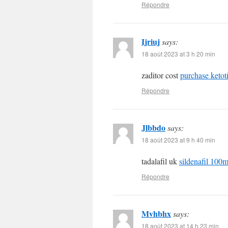
Répondre
Ijriuj
says:
18 août 2023 at 3 h 20 min
zaditor cost
purchase ketot
Répondre
Jlbbdo
says:
18 août 2023 at 9 h 40 min
tadalafil uk
sildenafil 100m
Répondre
Mvhbhx
says:
18 août 2023 at 14 h 23 min