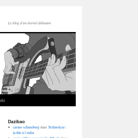
Le blog d'un éternel débutant
ibi
Dazibao
casino schneeberg
dans
Texhnolyze :
la tête à l’enfer