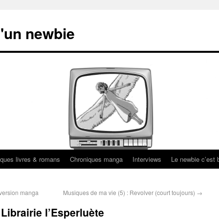
'un newbie
ques livres & romans
Chroniques manga
Interviews
Le newbie c’est b
 version manga
Musiques de ma vie (5) : Revolver (court toujours)
→
Librairie l’Esperluète