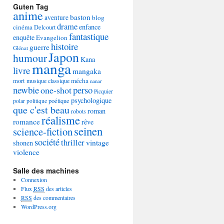
Guten Tag
anime
baston
aventure
blog
drame
enfance
cinéma
Delcourt
fantastique
enquête
Evangelion
histoire
guerre
Glénat
Japon
humour
Kana
manga
livre
mangaka
mécha
mort
musique classique
nanar
newbie
perso
one-shot
Picquier
psychologique
poétique
polar
politique
que c'est beau
roman
robots
réalisme
romance
rêve
seinen
science-fiction
société
thriller
vintage
shonen
violence
Salle des machines
Connexion
Flux
RSS
des articles
RSS
des commentaires
WordPress.org