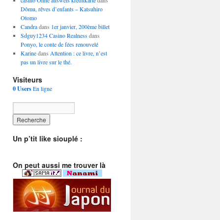
casino Ohne ausweis kreditkarte
dans
Dômu, rêves d’enfants – Katsuhiro
Otomo
Candra
dans
1er janvier, 200ème billet
Sdguy1234 Casino Realness
dans
Ponyo, le conte de fées renouvelé
Karine
dans
Attention : ce livre, n’est
pas un livre sur le thé.
Visiteurs
0 Users
En ligne
Un p’tit like siouplé :
On peut aussi me trouver là