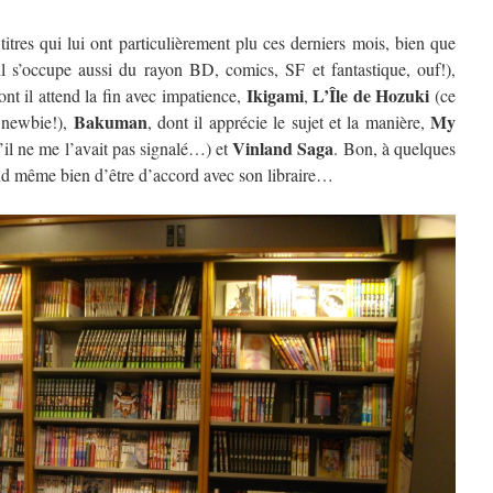
itres qui lui ont particulièrement plu ces derniers mois, bien que
(il s’occupe aussi du rayon BD, comics, SF et fantastique, ouf!),
Ikigami
L’Île de Hozuki
ont il attend la fin avec impatience,
,
(ce
Bakuman
My
e newbie!),
, dont il apprécie le sujet et la manière,
Vinland Saga
’il ne me l’avait pas signalé…) et
. Bon, à quelques
uand même bien d’être d’accord avec son libraire…