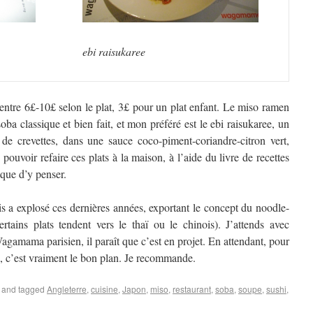
ebi raisukaree
 entre 6£-10£ selon le plat, 3£ pour un plat enfant. Le miso ramen
oba classique et bien fait, et mon préféré est le ebi raisukaree, un
t de crevettes, dans une sauce coco-piment-coriandre-citron vert,
 pouvoir refaire ces plats à la maison, à l’aide du livre de recettes
 que d’y penser.
s a explosé ces dernières années, exportant le concept du noodle-
tains plats tendent vers le thaï ou le chinois). J’attends avec
gamama parisien, il paraît que c’est en projet. En attendant, pour
s, c’est vraiment le bon plan. Je recommande.
and tagged
Angleterre
,
cuisine
,
Japon
,
miso
,
restaurant
,
soba
,
soupe
,
sushi
,