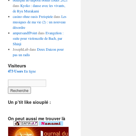
betnspin no deposit bonus codes 2021
dans
Kyoko : danse avec les vivants,
de Ryu Murakami
casino ohne oasis Freispiele
dans
Les
musiques de ma vie (2) : un nouveau
désordre
ampersandfPoint
dans
Evangelion :
suite pour violoncelle de Bach, par
Shinji
JosephLub dans
Deux Daicon pour
pas un radis
Visiteurs
473 Users
En ligne
Un p’tit like siouplé :
On peut aussi me trouver là