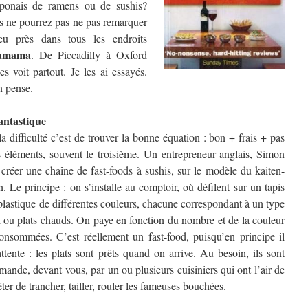
aponais de ramens ou de sushis?
us ne pourrez pas ne pas remarquer
eu près dans tous les endroits
amama
. De Piccadilly à Oxford
s voit partout. Je les ai essayés.
n pense.
fantastique
 difficulté c’est de trouver la bonne équation : bon + frais + pas
 éléments, souvent le troisième. Un entrepreneur anglais, Simon
créer une chaîne de fast-foods à sushis, sur le modèle du kaiten-
 Le principe : on s’installe au comptoir, où défilent sur un tapis
 plastique de différentes couleurs, chacune correspondant à un type
imi ou plats chauds. On paye en fonction du nombre
et de la couleur
consommées. C’est réellement un fast-food, puisqu’en principe il
ttente : les plats sont prêts quand on arrive. Au besoin, ils sont
emande, devant vous, par un ou plusieurs cuisiniers qui ont l’air de
êter de trancher, tailler, rouler les fameuses bouchées.