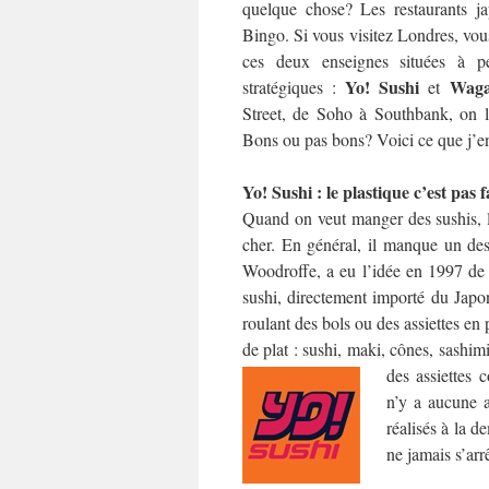
quelque chose? Les restaurants j
Bingo. Si vous visitez Londres, vo
ces deux enseignes situées à p
Yo! Sushi
Wag
stratégiques :
et
Street, de Soho à Southbank, on le
Bons ou pas bons? Voici ce que j’e
Yo! Sushi : le plastique c’est pas 
Quand on veut manger des sushis, la
cher. En général, il manque un des
Woodroffe, a eu l’idée en 1997 de 
sushi, directement importé du Japon.
roulant des bols ou des assiettes en
de plat : sushi, maki, cônes, sash
des assiettes 
n’y a aucune a
réalisés à la d
ne jamais s’arr