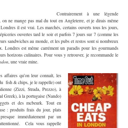
Contrairement à une légende
, on ne mange pas mal du tout en Angleterre, et je dirais même
Londres il est vrai. Les marchés, certains ouverts tous les jours,
piceries ouvertes tard le soir et parfois 7 jours sur 7 (comme les
leurs sandwiches au monde, et les pubs et restos sont si nombreux
oix. Londres est même carrément un paradis pour les gourmands
leurs horizons culinaires. Pour vous y retrouver, je recommande le
ondon
, une vraie mine.
 affaires qu’on leur connaît, les
u fish & chips, je le rappelle) ont
talienne (Zizzi, Strada, Prezzo), à
eal Greek), à la portugaise (Nando)
uggets et des mcbeurk. Tout en
se : produits frais du jour, plats
is presque immédiatement par un
 attentionné. Cela vous rappelle