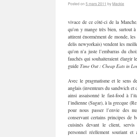
Posted on
5 mars 2011
by
Mackie
vivace de ce côté-ci de la Manche
qu’on y mange très bien, surtout à 
attirent énormément de monde, les é
delis newyorkais) vendent les meil
qu’on n’a juste l’embarras du ch
fauchés qui souhaiteraient élargir 
guide
Time Out : Cheap Eats in L
Avec le pragmatisme et le sens des
anglais (inventeurs du sandwich et d
ainsi assaisonné le fast-food à l’i
l’indienne (Sagar), à la grecque (R
pour nous passer l’envie des n
conservant certains principes de ba
cuisinés devant le client, serv
personnel réellement souriant et