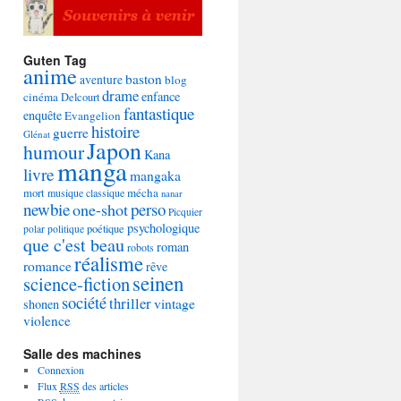
Guten Tag
anime
baston
aventure
blog
drame
enfance
cinéma
Delcourt
fantastique
enquête
Evangelion
histoire
guerre
Glénat
Japon
humour
Kana
manga
livre
mangaka
mécha
mort
musique classique
nanar
newbie
perso
one-shot
Picquier
psychologique
poétique
polar
politique
que c'est beau
roman
robots
réalisme
romance
rêve
seinen
science-fiction
société
thriller
vintage
shonen
violence
Salle des machines
Connexion
Flux
RSS
des articles