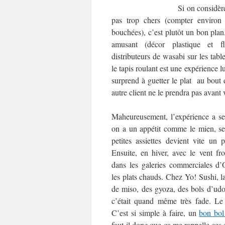
Si on considère
pas trop chers (compter environ
bouchées), c’est plutôt un bon plan
amusant (décor plastique et fl
distributeurs de wasabi sur les table
le tapis roulant est une expérience l
surprend à guetter le plat au bout 
autre client ne le prendra pas avan
Maheureusement, l’expérience a se
on a un appétit comme le mien, se 
petites assiettes devient vite un p
Ensuite, en hiver, avec le vent fr
dans les galeries commerciales d’
les plats chauds. Chez Yo! Sushi, l
de miso, des gyoza, des bols d’udon,
c’était quand même très fade. Le
C’est si simple à faire, un
bon bol
faut-il donc que ça me rappelle ces 