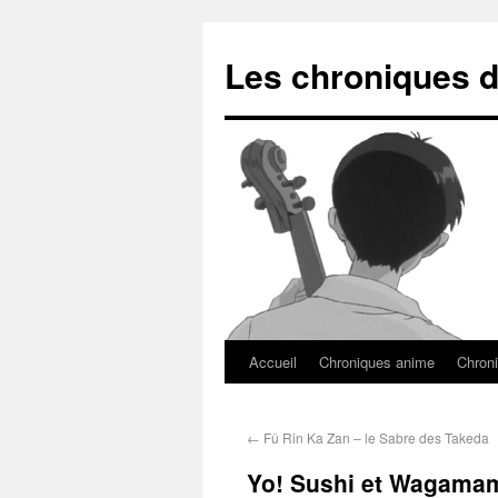
Les chroniques d
Accueil
Chroniques anime
Chroni
←
Fû Rin Ka Zan – le Sabre des Takeda
Yo! Sushi et Wagamam