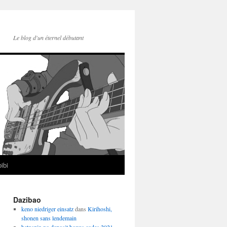
Le blog d'un éternel débutant
ibi
Dazibao
keno niedriger einsatz
dans
Kirihoshi,
shonen sans lendemain