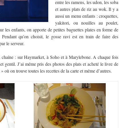
entre les ramens, les udon, les soba
et autres plats de riz au wok. Il y a
aussi un menu enfants : croquettes,
yakitori, ou nouilles au poulet,
ur les enfants, on apporte de petites baguettes plates en forme de
r. Pendant qu’on choisit, le gosse ravi est en train de faire des
par le serveur.
e la chaîne : sur Haymarket, à Soho et à Marylebone. A chaque fois
e et gentil. J’ai même pris des photos des plats et acheté le livre de
où on trouve toutes les recettes de la carte et même d’autres.