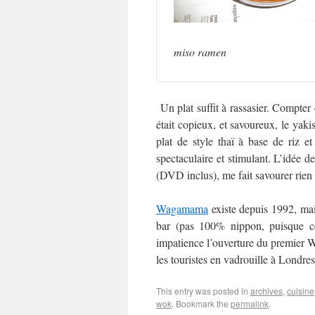
miso ramen
Un plat suffit à rassasier. Compter
était copieux, et savoureux, le yakis
plat de style thaï à base de riz e
spectaculaire et stimulant. L’idée de
(DVD inclus), me fait savourer rien
Wagamama
existe depuis 1992, mai
bar (pas 100% nippon, puisque cer
impatience l’ouverture du premier Wa
les touristes en vadrouille à Londre
This entry was posted in
archives
,
cuisine
wok
. Bookmark the
permalink
.