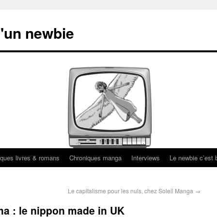
'un newbie
ques livres & romans
Chroniques manga
Interviews
Le newbie c’est b
Le capitalisme pour les nuls, chez Soleil Manga
→
a : le nippon made in UK