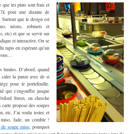
 que les plats sont frais et
 7£ pour une dizaine de
. Surtout que le design est
uo, néons, robinets et
s, etc) et que se servir sur
udique et interactive. On se
du tapis en espérant qu’un
t vous…
s limites. D’abord, quand
caler la panse avec de si
iège pour le portefeuille.
oid qui s’engouffre jusque
Oxford Street, on cherche
a carte propose des soupes
 etc. J’ai voulu tester, et
 miso, fade, un comble !
 de soupe miso
, pourquoi
soupes claires qu’on nous sert dans certains mauvais restos japs de