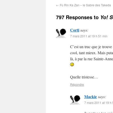
←
Fû Rin Ka Zan – le Sabre des Takeda
797 Responses to
Yo! 
Corti
says:
7 mars 2011 at 19 h 51 min
C’est un truc que je trouve
cool, tant mieux. Mais puta
là, à par la rue Sainte-Ann
Quelle tristesse…
Répondre
Mackie
says:
7 mars 2011 at 19 h 