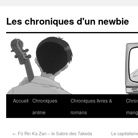
Les chroniques d'un newbie
Accueil
Chroniques
Chroniques livres &
Chro
anime
romans
man
←
Fû Rin Ka Zan – le Sabre des Takeda
Le capitalism