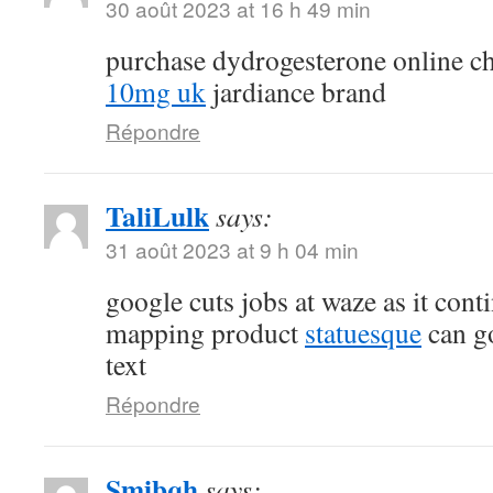
30 août 2023 at 16 h 49 min
purchase dydrogesterone online c
10mg uk
jardiance brand
Répondre
TaliLulk
says:
31 août 2023 at 9 h 04 min
google cuts jobs at waze as it cont
mapping product
statuesque
can go
text
Répondre
Smibqh
says: