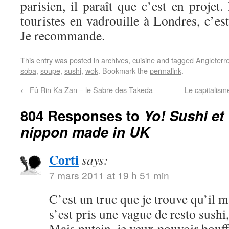
parisien, il paraît que c’est en projet.
touristes en vadrouille à Londres, c’es
Je recommande.
This entry was posted in
archives
,
cuisine
and tagged
Angleterr
soba
,
soupe
,
sushi
,
wok
. Bookmark the
permalink
.
←
Fû Rin Ka Zan – le Sabre des Takeda
Le capitalism
804 Responses to
Yo! Sushi e
nippon made in UK
Corti
says:
7 mars 2011 at 19 h 51 min
C’est un truc que je trouve qu’il
s’est pris une vague de resto sushi,
Mais putain, je veux pouvoir bouff