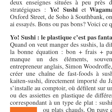
deux enseignes situées à peu près d
Yo! Sushi
Wagam
stratégiques :
et
Oxford Street, de Soho à Southbank, on l
ai essayés. Bons ou pas bons? Voici ce q
Yo! Sushi : le plastique c’est pas fant
Quand on veut manger des sushis, la diff
la bonne équation : bon + frais + pa
manque un des éléments, souven
entrepreneur anglais, Simon Woodroffe,
créer une chaîne de fast-foods à sus
kaiten-sushi, directement importé du J
s’installe au comptoir, où défilent sur u
ou des assiettes en plastique de différ
correspondant à un type de plat : sush
ou plats chauds. On paye