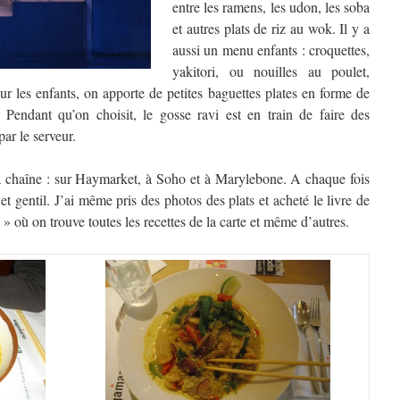
entre les ramens, les udon, les soba
et autres plats de riz au wok. Il y a
aussi un menu enfants : croquettes,
yakitori, ou nouilles au poulet,
ur les enfants, on apporte de petites baguettes plates en forme de
r. Pendant qu’on choisit, le gosse ravi est en train de faire des
par le serveur.
e la chaîne : sur Haymarket, à Soho et à Marylebone. A chaque fois
e et gentil. J’ai même pris des photos des plats et acheté le livre de
où on trouve toutes les recettes de la carte et même d’autres.