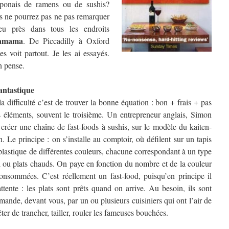
aponais de ramens ou de sushis?
us ne pourrez pas ne pas remarquer
eu près dans tous les endroits
amama
. De Piccadilly à Oxford
s voit partout. Je les ai essayés.
n pense.
fantastique
 difficulté c’est de trouver la bonne équation : bon + frais + pas
 éléments, souvent le troisième. Un entrepreneur anglais, Simon
créer une chaîne de fast-foods à sushis, sur le modèle du kaiten-
 Le principe : on s’installe au comptoir, où défilent sur un tapis
 plastique de différentes couleurs, chacune correspondant à un type
imi ou plats chauds. On paye en fonction du nombre
et de la couleur
consommées. C’est réellement un fast-food, puisqu’en principe il
ttente : les plats sont prêts quand on arrive. Au besoin, ils sont
emande, devant vous, par un ou plusieurs cuisiniers qui ont l’air de
êter de trancher, tailler, rouler les fameuses bouchées.