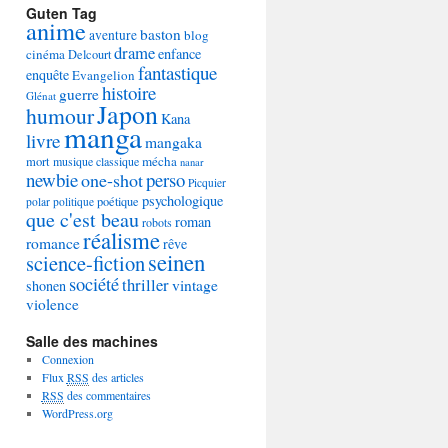
Guten Tag
anime
baston
aventure
blog
drame
enfance
cinéma
Delcourt
fantastique
enquête
Evangelion
histoire
guerre
Glénat
Japon
humour
Kana
manga
livre
mangaka
mécha
mort
musique classique
nanar
newbie
perso
one-shot
Picquier
psychologique
poétique
polar
politique
que c'est beau
roman
robots
réalisme
romance
rêve
seinen
science-fiction
société
thriller
vintage
shonen
violence
Salle des machines
Connexion
Flux
RSS
des articles
RSS
des commentaires
WordPress.org