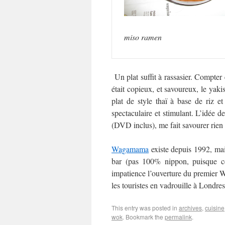
miso ramen
Un plat suffit à rassasier. Compter
était copieux, et savoureux, le yakis
plat de style thaï à base de riz e
spectaculaire et stimulant. L’idée de
(DVD inclus), me fait savourer rien
Wagamama
existe depuis 1992, mai
bar (pas 100% nippon, puisque cer
impatience l’ouverture du premier Wa
les touristes en vadrouille à Londre
This entry was posted in
archives
,
cuisine
wok
. Bookmark the
permalink
.