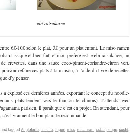
ebi raisukaree
 entre 6£-10£ selon le plat, 3£ pour un plat enfant. Le miso ramen
oba classique et bien fait, et mon préféré est le ebi raisukaree, un
t de crevettes, dans une sauce coco-piment-coriandre-citron vert,
 pouvoir refaire ces plats à la maison, à l’aide du livre de recettes
 que d’y penser.
s a explosé ces dernières années, exportant le concept du noodle-
tains plats tendent vers le thaï ou le chinois). J’attends avec
gamama parisien, il paraît que c’est en projet. En attendant, pour
s, c’est vraiment le bon plan. Je recommande.
and tagged
Angleterre
,
cuisine
,
Japon
,
miso
,
restaurant
,
soba
,
soupe
,
sushi
,