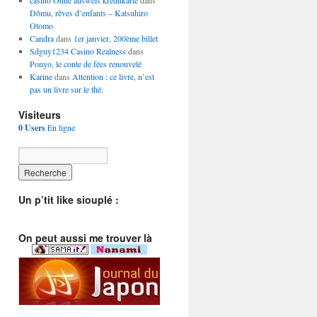
casino Ohne ausweis kreditkarte
dans
Dômu, rêves d’enfants – Katsuhiro
Otomo
Candra
dans
1er janvier, 200ème billet
Sdguy1234 Casino Realness
dans
Ponyo, le conte de fées renouvelé
Karine
dans
Attention : ce livre, n’est
pas un livre sur le thé.
Visiteurs
0 Users
En ligne
Un p’tit like siouplé :
On peut aussi me trouver là