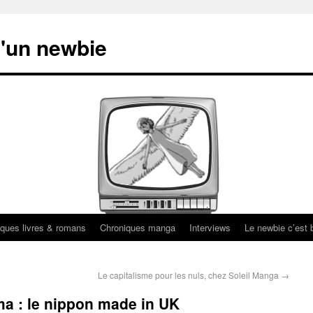
'un newbie
ques livres & romans
Chroniques manga
Interviews
Le newbie c’est b
Le capitalisme pour les nuls, chez Soleil Manga
→
a : le nippon made in UK