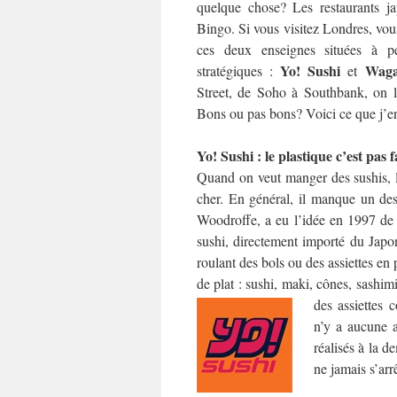
quelque chose? Les restaurants j
Bingo. Si vous visitez Londres, vo
ces deux enseignes situées à p
Yo! Sushi
Wag
stratégiques :
et
Street, de Soho à Southbank, on le
Bons ou pas bons? Voici ce que j’e
Yo! Sushi : le plastique c’est pas 
Quand on veut manger des sushis, la
cher. En général, il manque un des
Woodroffe, a eu l’idée en 1997 de 
sushi, directement importé du Japon.
roulant des bols ou des assiettes en
de plat : sushi, maki, cônes, sash
des assiettes 
n’y a aucune a
réalisés à la d
ne jamais s’arr