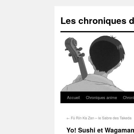
Les chroniques d
Accueil
Chroniques anime
Chroni
←
Fû Rin Ka Zan – le Sabre des Takeda
Yo! Sushi et Wagamam