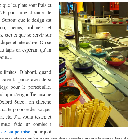
 que les plats sont frais et
 7£ pour une dizaine de
. Surtout que le design est
uo, néons, robinets et
s, etc) et que se servir sur
udique et interactive. On se
du tapis en espérant qu’un
t vous…
s limites. D’abord, quand
caler la panse avec de si
iège pour le portefeuille.
oid qui s’engouffre jusque
Oxford Street, on cherche
a carte propose des soupes
 etc. J’ai voulu tester, et
 miso, fade, un comble !
 de soupe miso
, pourquoi
soupes claires qu’on nous sert dans certains mauvais restos japs de