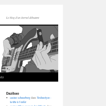
Le blog d'un éternel débutant
ibi
Dazibao
casino schneeberg
dans
Texhnolyze :
la tête à l’enfer