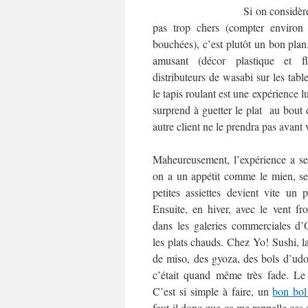
Si on considère
pas trop chers (compter environ
bouchées), c’est plutôt un bon plan
amusant (décor plastique et fl
distributeurs de wasabi sur les table
le tapis roulant est une expérience l
surprend à guetter le plat au bout 
autre client ne le prendra pas avan
Maheureusement, l’expérience a se
on a un appétit comme le mien, se 
petites assiettes devient vite un p
Ensuite, en hiver, avec le vent fr
dans les galeries commerciales d’
les plats chauds. Chez Yo! Sushi, l
de miso, des gyoza, des bols d’udon,
c’était quand même très fade. Le
C’est si simple à faire, un
bon bol
faut-il donc que ça me rappelle ces 