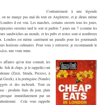
Contrairement à une légende
, on ne mange pas mal du tout en Angleterre, et je dirais même
Londres il est vrai. Les marchés, certains ouverts tous les jours,
piceries ouvertes tard le soir et parfois 7 jours sur 7 (comme les
leurs sandwiches au monde, et les pubs et restos sont si nombreux
oix. Londres est même carrément un paradis pour les gourmands
leurs horizons culinaires. Pour vous y retrouver, je recommande le
ondon
, une vraie mine.
 affaires qu’on leur connaît, les
u fish & chips, je le rappelle) ont
talienne (Zizzi, Strada, Prezzo), à
eal Greek), à la portugaise (Nando)
uggets et des mcbeurk. Tout en
se : produits frais du jour, plats
is presque immédiatement par un
 attentionné. Cela vous rappelle