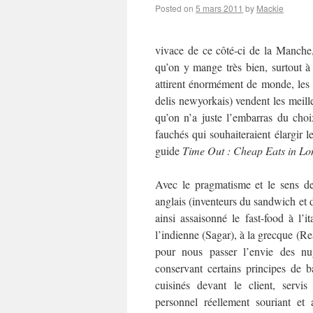
Posted on
5 mars 2011
by
Mackie
vivace de ce côté-ci de la Manche
qu’on y mange très bien, surtout à 
attirent énormément de monde, les é
delis newyorkais) vendent les meil
qu’on n’a juste l’embarras du ch
fauchés qui souhaiteraient élargir 
guide
Time Out : Cheap Eats in L
Avec le pragmatisme et le sens des
anglais (inventeurs du sandwich et d
ainsi assaisonné le fast-food à l’i
l’indienne (Sagar), à la grecque (R
pour nous passer l’envie des n
conservant certains principes de ba
cuisinés devant le client, serv
personnel réellement souriant et