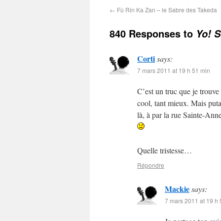
←
Fû Rin Ka Zan – le Sabre des Takeda
840 Responses to
Yo! 
Corti
says:
7 mars 2011 at 19 h 51 min
C’est un truc que je trouve
cool, tant mieux. Mais puta
là, à par la rue Sainte-Ann
Quelle tristesse…
Répondre
Mackie
says:
7 mars 2011 at 19 h 