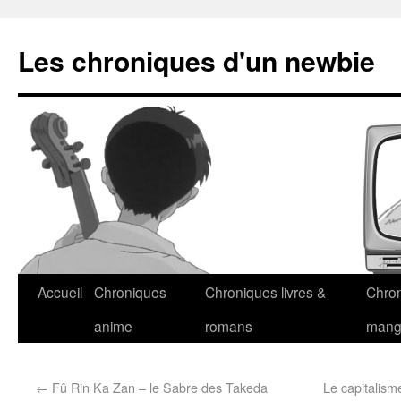
Les chroniques d'un newbie
Accueil
Chroniques
Chroniques livres &
Chro
anime
romans
man
←
Fû Rin Ka Zan – le Sabre des Takeda
Le capitalism