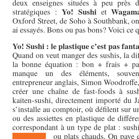
deux enseignes situées à peu près d
Yo! Sushi
Wagam
stratégiques :
et
Oxford Street, de Soho à Southbank, on l
ai essayés. Bons ou pas bons? Voici ce q
Yo! Sushi : le plastique c’est pas fant
Quand on veut manger des sushis, la diff
la bonne équation : bon + frais + pa
manque un des éléments, souven
entrepreneur anglais, Simon Woodroffe,
créer une chaîne de fast-foods à sus
kaiten-sushi, directement importé du J
s’installe au comptoir, où défilent sur u
ou des assiettes en plastique de différ
correspondant à un type de plat : sush
ou plats chauds. On paye