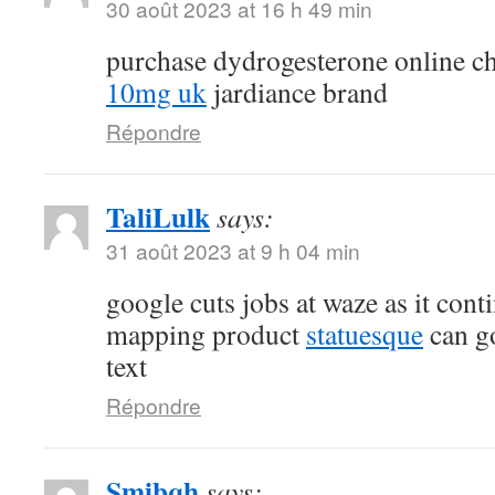
30 août 2023 at 16 h 49 min
purchase dydrogesterone online c
10mg uk
jardiance brand
Répondre
TaliLulk
says:
31 août 2023 at 9 h 04 min
google cuts jobs at waze as it cont
mapping product
statuesque
can go
text
Répondre
Smibqh
says: