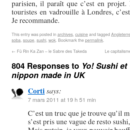
parisien, il paraît que c’est en projet.
touristes en vadrouille à Londres, c’es
Je recommande.
This entry was posted in
archives
,
cuisine
and tagged
Angleterr
soba
,
soupe
,
sushi
,
wok
. Bookmark the
permalink
.
←
Fû Rin Ka Zan – le Sabre des Takeda
Le capitalism
804 Responses to
Yo! Sushi e
nippon made in UK
Corti
says:
7 mars 2011 at 19 h 51 min
C’est un truc que je trouve qu’il
s’est pris une vague de resto sushi,
Mais putain, je veux pouvoir bouff