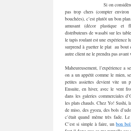
Si on considère
pas trop chers (compter environ
bouchées), c’est plutôt un bon plan
amusant (décor plastique et fl
distributeurs de wasabi sur les table
le tapis roulant est une expérience l
surprend à guetter le plat au bout 
autre client ne le prendra pas avan
Maheureusement, l’expérience a se
on a un appétit comme le mien, se 
petites assiettes devient vite un p
Ensuite, en hiver, avec le vent fr
dans les galeries commerciales d’
les plats chauds. Chez Yo! Sushi, l
de miso, des gyoza, des bols d’udon,
c’était quand même très fade. Le
C’est si simple à faire, un
bon bol
faut-il donc que ça me rappelle ces 