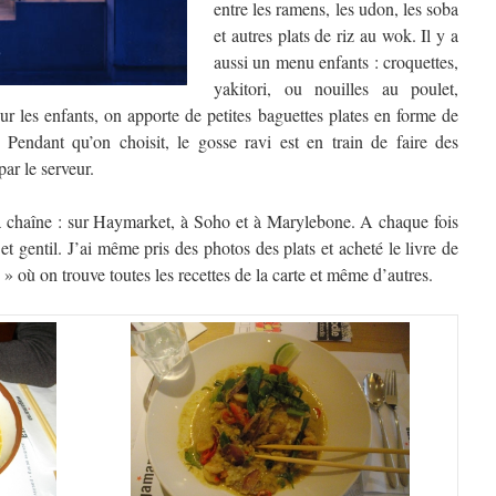
entre les ramens, les udon, les soba
et autres plats de riz au wok. Il y a
aussi un menu enfants : croquettes,
yakitori, ou nouilles au poulet,
ur les enfants, on apporte de petites baguettes plates en forme de
r. Pendant qu’on choisit, le gosse ravi est en train de faire des
par le serveur.
e la chaîne : sur Haymarket, à Soho et à Marylebone. A chaque fois
e et gentil. J’ai même pris des photos des plats et acheté le livre de
où on trouve toutes les recettes de la carte et même d’autres.