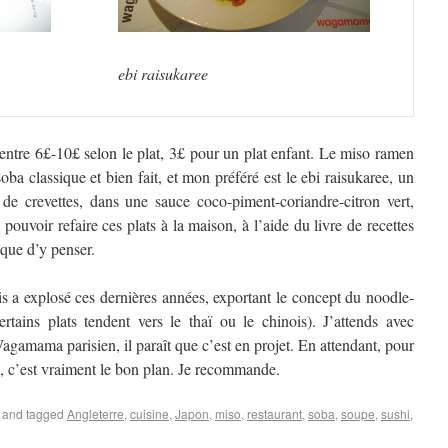
ebi raisukaree
 entre 6£-10£ selon le plat, 3£ pour un plat enfant. Le miso ramen
oba classique et bien fait, et mon préféré est le ebi raisukaree, un
t de crevettes, dans une sauce coco-piment-coriandre-citron vert,
 pouvoir refaire ces plats à la maison, à l’aide du livre de recettes
 que d’y penser.
s a explosé ces dernières années, exportant le concept du noodle-
tains plats tendent vers le thaï ou le chinois). J’attends avec
gamama parisien, il paraît que c’est en projet. En attendant, pour
s, c’est vraiment le bon plan. Je recommande.
and tagged
Angleterre
,
cuisine
,
Japon
,
miso
,
restaurant
,
soba
,
soupe
,
sushi
,