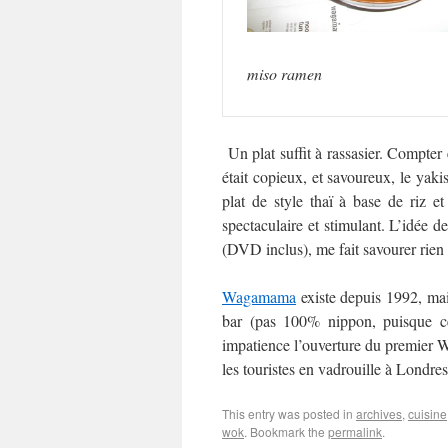
miso ramen
Un plat suffit à rassasier. Compter
était copieux, et savoureux, le yakis
plat de style thaï à base de riz e
spectaculaire et stimulant. L’idée de
(DVD inclus), me fait savourer rien
Wagamama
existe depuis 1992, mai
bar (pas 100% nippon, puisque cer
impatience l’ouverture du premier Wa
les touristes en vadrouille à Londre
This entry was posted in
archives
,
cuisine
wok
. Bookmark the
permalink
.