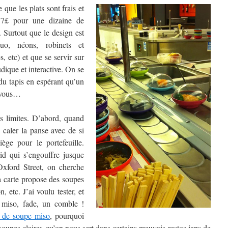
 que les plats sont frais et
 7£ pour une dizaine de
. Surtout que le design est
uo, néons, robinets et
s, etc) et que se servir sur
udique et interactive. On se
du tapis en espérant qu’un
t vous…
s limites. D’abord, quand
caler la panse avec de si
iège pour le portefeuille.
oid qui s’engouffre jusque
Oxford Street, on cherche
a carte propose des soupes
 etc. J’ai voulu tester, et
 miso, fade, un comble !
 de soupe miso
, pourquoi
soupes claires qu’on nous sert dans certains mauvais restos japs de