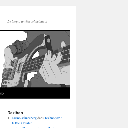
Le blog d'un éternel débutant
ibi
Dazibao
casino schneeberg
dans
Texhnolyze :
la tête à l’enfer