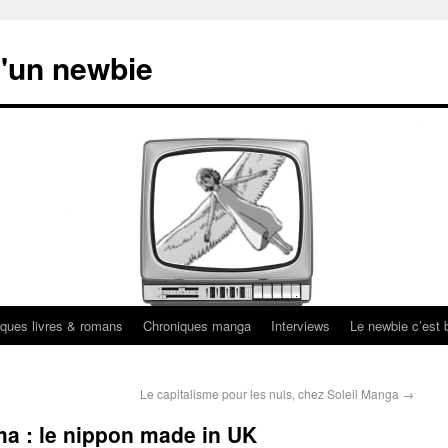
'un newbie
ques livres & romans
Chroniques manga
Interviews
Le newbie c’est b
Le capitalisme pour les nuls, chez Soleil Manga
→
a : le nippon made in UK