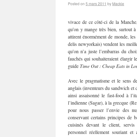
Posted on
5 mars 2011
by
Mackie
vivace de ce côté-ci de la Manche
qu’on y mange très bien, surtout à 
attirent énormément de monde, les é
delis newyorkais) vendent les meil
qu’on n’a juste l’embarras du ch
fauchés qui souhaiteraient élargir 
guide
Time Out : Cheap Eats in L
Avec le pragmatisme et le sens des
anglais (inventeurs du sandwich et d
ainsi assaisonné le fast-food à l’i
l’indienne (Sagar), à la grecque (R
pour nous passer l’envie des n
conservant certains principes de ba
cuisinés devant le client, serv
personnel réellement souriant et