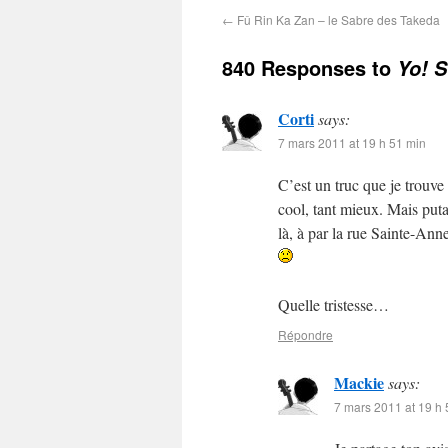
←
Fû Rin Ka Zan – le Sabre des Takeda
840 Responses to
Yo! 
Corti
says:
7 mars 2011 at 19 h 51 min
C’est un truc que je trouve
cool, tant mieux. Mais puta
là, à par la rue Sainte-Ann
Quelle tristesse…
Répondre
Mackie
says:
7 mars 2011 at 19 h 