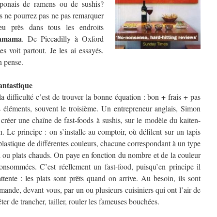
aponais de ramens ou de sushis?
us ne pourrez pas ne pas remarquer
eu près dans tous les endroits
amama
. De Piccadilly à Oxford
s voit partout. Je les ai essayés.
n pense.
fantastique
 difficulté c’est de trouver la bonne équation : bon + frais + pas
 éléments, souvent le troisième. Un entrepreneur anglais, Simon
créer une chaîne de fast-foods à sushis, sur le modèle du kaiten-
 Le principe : on s’installe au comptoir, où défilent sur un tapis
 plastique de différentes couleurs, chacune correspondant à un type
imi ou plats chauds. On paye en fonction du nombre
et de la couleur
consommées. C’est réellement un fast-food, puisqu’en principe il
ttente : les plats sont prêts quand on arrive. Au besoin, ils sont
emande, devant vous, par un ou plusieurs cuisiniers qui ont l’air de
êter de trancher, tailler, rouler les fameuses bouchées.