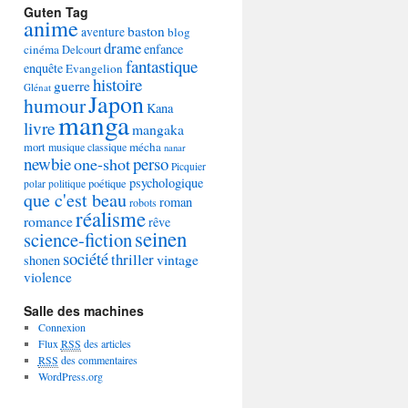
Guten Tag
anime
baston
aventure
blog
drame
enfance
cinéma
Delcourt
fantastique
enquête
Evangelion
histoire
guerre
Glénat
Japon
humour
Kana
manga
livre
mangaka
mécha
mort
musique classique
nanar
newbie
perso
one-shot
Picquier
psychologique
poétique
polar
politique
que c'est beau
roman
robots
réalisme
romance
rêve
seinen
science-fiction
société
thriller
vintage
shonen
violence
Salle des machines
Connexion
Flux
RSS
des articles
RSS
des commentaires
WordPress.org