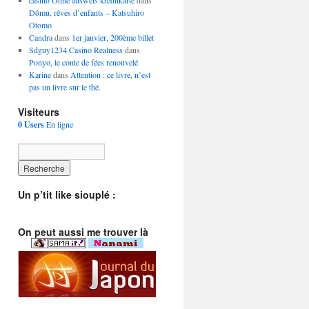
casino Ohne ausweis kreditkarte
dans
Dômu, rêves d’enfants – Katsuhiro
Otomo
Candra
dans
1er janvier, 200ème billet
Sdguy1234 Casino Realness
dans
Ponyo, le conte de fées renouvelé
Karine
dans
Attention : ce livre, n’est
pas un livre sur le thé.
Visiteurs
0 Users
En ligne
Un p’tit like siouplé :
On peut aussi me trouver là