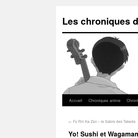
Les chroniques d
Accueil
Chroniques anime
Chroni
←
Fû Rin Ka Zan – le Sabre des Takeda
Yo! Sushi et Wagamam