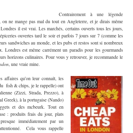
Contrairement à une légende
, on ne mange pas mal du tout en Angleterre, et je dirais même
Londres il est vrai. Les marchés, certains ouverts tous les jours,
piceries ouvertes tard le soir et parfois 7 jours sur 7 (comme les
leurs sandwiches au monde, et les pubs et restos sont si nombreux
oix. Londres est même carrément un paradis pour les gourmands
leurs horizons culinaires. Pour vous y retrouver, je recommande le
ondon
, une vraie mine.
 affaires qu’on leur connaît, les
u fish & chips, je le rappelle) ont
talienne (Zizzi, Strada, Prezzo), à
eal Greek), à la portugaise (Nando)
uggets et des mcbeurk. Tout en
se : produits frais du jour, plats
is presque immédiatement par un
 attentionné. Cela vous rappelle