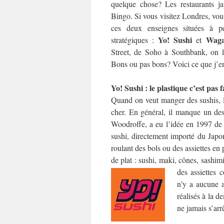
quelque chose? Les restaurants j
Bingo. Si vous visitez Londres, vo
ces deux enseignes situées à p
Yo! Sushi
Wag
stratégiques :
et
Street, de Soho à Southbank, on le
Bons ou pas bons? Voici ce que j’e
Yo! Sushi : le plastique c’est pas 
Quand on veut manger des sushis, la
cher. En général, il manque un des
Woodroffe, a eu l’idée en 1997 de 
sushi, directement importé du Japon.
roulant des bols ou des assiettes en
de plat : sushi, maki, cônes, sash
des assiettes 
n’y a aucune a
réalisés à la d
ne jamais s’arr