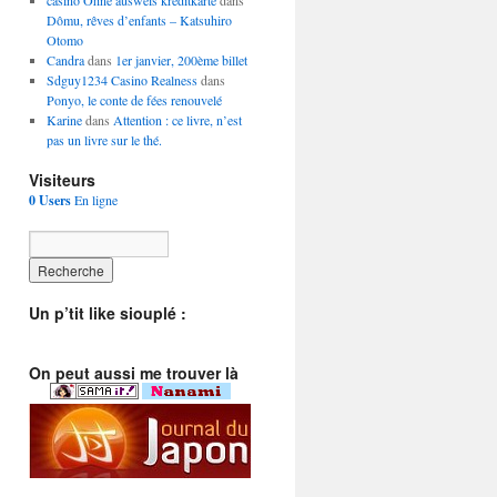
casino Ohne ausweis kreditkarte
dans
Dômu, rêves d’enfants – Katsuhiro
Otomo
Candra
dans
1er janvier, 200ème billet
Sdguy1234 Casino Realness
dans
Ponyo, le conte de fées renouvelé
Karine
dans
Attention : ce livre, n’est
pas un livre sur le thé.
Visiteurs
0 Users
En ligne
Un p’tit like siouplé :
On peut aussi me trouver là