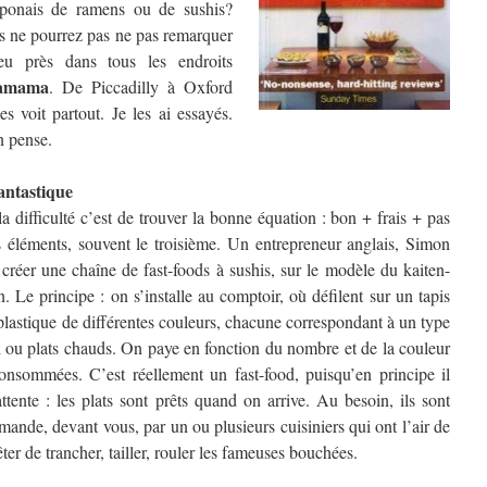
aponais de ramens ou de sushis?
us ne pourrez pas ne pas remarquer
eu près dans tous les endroits
amama
. De Piccadilly à Oxford
s voit partout. Je les ai essayés.
n pense.
fantastique
 difficulté c’est de trouver la bonne équation : bon + frais + pas
 éléments, souvent le troisième. Un entrepreneur anglais, Simon
créer une chaîne de fast-foods à sushis, sur le modèle du kaiten-
 Le principe : on s’installe au comptoir, où défilent sur un tapis
 plastique de différentes couleurs, chacune correspondant à un type
imi ou plats chauds. On paye en fonction du nombre
et de la couleur
consommées. C’est réellement un fast-food, puisqu’en principe il
ttente : les plats sont prêts quand on arrive. Au besoin, ils sont
emande, devant vous, par un ou plusieurs cuisiniers qui ont l’air de
êter de trancher, tailler, rouler les fameuses bouchées.