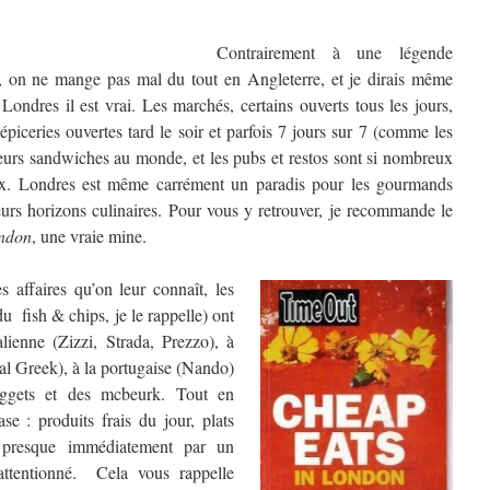
Contrairement à une légende
, on ne mange pas mal du tout en Angleterre, et je dirais même
Londres il est vrai. Les marchés, certains ouverts tous les jours,
piceries ouvertes tard le soir et parfois 7 jours sur 7 (comme les
leurs sandwiches au monde, et les pubs et restos sont si nombreux
oix. Londres est même carrément un paradis pour les gourmands
leurs horizons culinaires. Pour vous y retrouver, je recommande le
ondon
, une vraie mine.
 affaires qu’on leur connaît, les
u fish & chips, je le rappelle) ont
talienne (Zizzi, Strada, Prezzo), à
eal Greek), à la portugaise (Nando)
uggets et des mcbeurk. Tout en
se : produits frais du jour, plats
is presque immédiatement par un
 attentionné. Cela vous rappelle