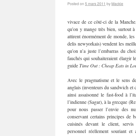
Posted on
5 mars 2011
by
Mackie
vivace de ce côté-ci de la Manche
qu’on y mange très bien, surtout à 
attirent énormément de monde, les é
delis newyorkais) vendent les meil
qu’on n’a juste l’embarras du ch
fauchés qui souhaiteraient élargir 
guide
Time Out : Cheap Eats in L
Avec le pragmatisme et le sens des
anglais (inventeurs du sandwich et d
ainsi assaisonné le fast-food à l’i
l’indienne (Sagar), à la grecque (R
pour nous passer l’envie des n
conservant certains principes de ba
cuisinés devant le client, serv
personnel réellement souriant et