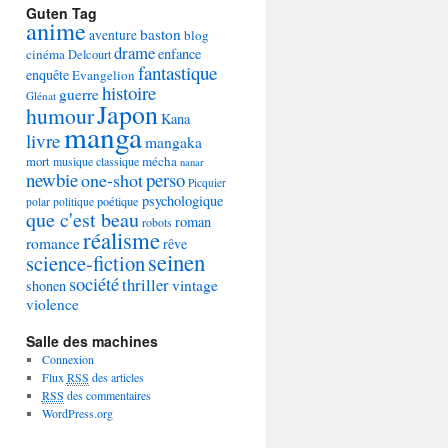
Guten Tag
anime
baston
aventure
blog
drame
enfance
cinéma
Delcourt
fantastique
enquête
Evangelion
histoire
guerre
Glénat
Japon
humour
Kana
manga
livre
mangaka
mécha
mort
musique classique
nanar
newbie
perso
one-shot
Picquier
psychologique
poétique
polar
politique
que c'est beau
roman
robots
réalisme
romance
rêve
seinen
science-fiction
société
thriller
vintage
shonen
violence
Salle des machines
Connexion
Flux
RSS
des articles
RSS
des commentaires
WordPress.org