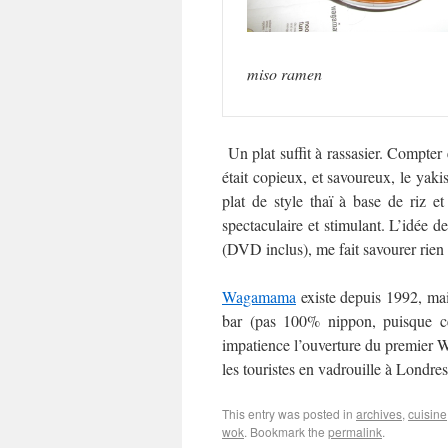
miso ramen
Un plat suffit à rassasier. Compter
était copieux, et savoureux, le yakis
plat de style thaï à base de riz e
spectaculaire et stimulant. L’idée de
(DVD inclus), me fait savourer rien
Wagamama
existe depuis 1992, mai
bar (pas 100% nippon, puisque cer
impatience l’ouverture du premier Wa
les touristes en vadrouille à Londre
This entry was posted in
archives
,
cuisine
wok
. Bookmark the
permalink
.