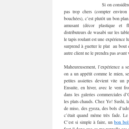
Si on considère
pas trop chers (compter environ
bouchées), c’est plutôt un bon plan
amusant (décor plastique et fl
distributeurs de wasabi sur les table
le tapis roulant est une expérience l
surprend à guetter le plat au bout 
autre client ne le prendra pas avan
Maheureusement, l’expérience a se
on a un appétit comme le mien, se 
petites assiettes devient vite un p
Ensuite, en hiver, avec le vent fr
dans les galeries commerciales d’
les plats chauds. Chez Yo! Sushi, l
de miso, des gyoza, des bols d’udon,
c’était quand même très fade. Le
C’est si simple à faire, un
bon bol
faut-il donc que ça me rappelle ces 