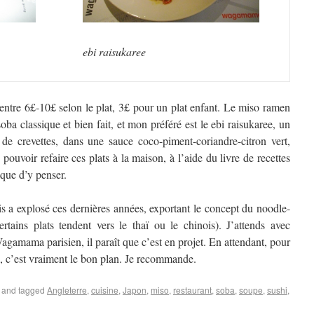
ebi raisukaree
 entre 6£-10£ selon le plat, 3£ pour un plat enfant. Le miso ramen
oba classique et bien fait, et mon préféré est le ebi raisukaree, un
t de crevettes, dans une sauce coco-piment-coriandre-citron vert,
 pouvoir refaire ces plats à la maison, à l’aide du livre de recettes
 que d’y penser.
s a explosé ces dernières années, exportant le concept du noodle-
tains plats tendent vers le thaï ou le chinois). J’attends avec
gamama parisien, il paraît que c’est en projet. En attendant, pour
s, c’est vraiment le bon plan. Je recommande.
and tagged
Angleterre
,
cuisine
,
Japon
,
miso
,
restaurant
,
soba
,
soupe
,
sushi
,