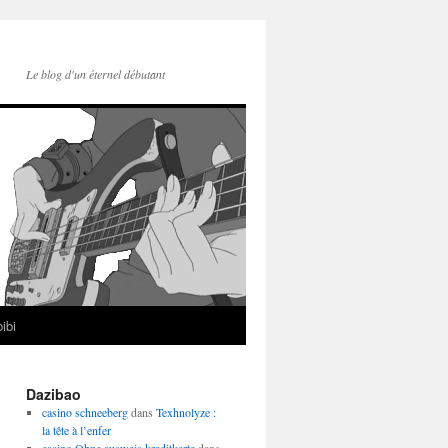
Le blog d'un éternel débutant
ibi
Dazibao
casino schneeberg
dans
Texhnolyze :
la tête à l’enfer