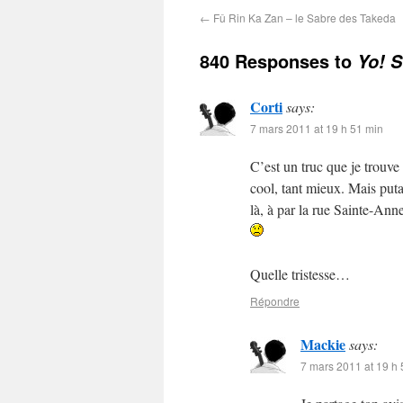
←
Fû Rin Ka Zan – le Sabre des Takeda
840 Responses to
Yo! 
Corti
says:
7 mars 2011 at 19 h 51 min
C’est un truc que je trouve
cool, tant mieux. Mais puta
là, à par la rue Sainte-Ann
Quelle tristesse…
Répondre
Mackie
says:
7 mars 2011 at 19 h 