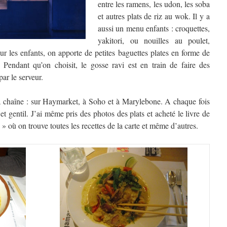
entre les ramens, les udon, les soba
et autres plats de riz au wok. Il y a
aussi un menu enfants : croquettes,
yakitori, ou nouilles au poulet,
ur les enfants, on apporte de petites baguettes plates en forme de
r. Pendant qu’on choisit, le gosse ravi est en train de faire des
par le serveur.
e la chaîne : sur Haymarket, à Soho et à Marylebone. A chaque fois
e et gentil. J’ai même pris des photos des plats et acheté le livre de
où on trouve toutes les recettes de la carte et même d’autres.