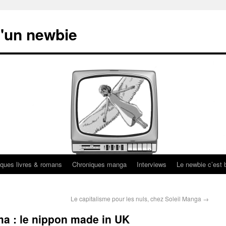
'un newbie
ques livres & romans
Chroniques manga
Interviews
Le newbie c’est b
Le capitalisme pour les nuls, chez Soleil Manga
→
a : le nippon made in UK