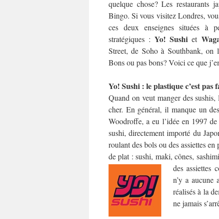
quelque chose? Les restaurants j
Bingo. Si vous visitez Londres, vo
ces deux enseignes situées à p
Yo! Sushi
Wag
stratégiques :
et
Street, de Soho à Southbank, on le
Bons ou pas bons? Voici ce que j’e
Yo! Sushi : le plastique c’est pas 
Quand on veut manger des sushis, la
cher. En général, il manque un des
Woodroffe, a eu l’idée en 1997 de 
sushi, directement importé du Japon.
roulant des bols ou des assiettes en
de plat : sushi, maki, cônes, sash
des assiettes 
n’y a aucune a
réalisés à la d
ne jamais s’arr