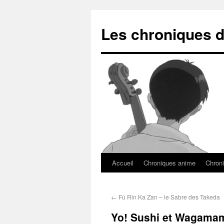
Les chroniques d
Accueil
Chroniques anime
Chroni
←
Fû Rin Ka Zan – le Sabre des Takeda
Yo! Sushi et Wagamam