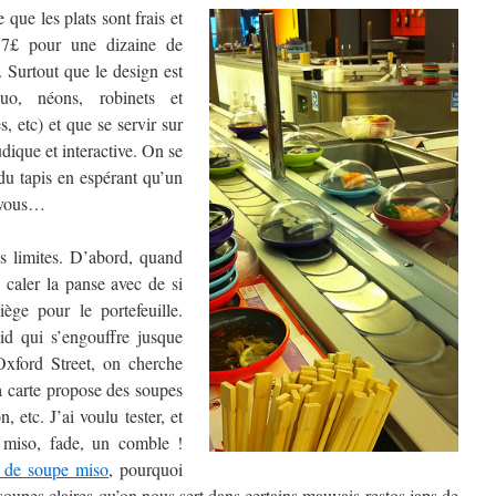
 que les plats sont frais et
 7£ pour une dizaine de
. Surtout que le design est
uo, néons, robinets et
s, etc) et que se servir sur
udique et interactive. On se
du tapis en espérant qu’un
t vous…
s limites. D’abord, quand
caler la panse avec de si
iège pour le portefeuille.
oid qui s’engouffre jusque
Oxford Street, on cherche
a carte propose des soupes
 etc. J’ai voulu tester, et
 miso, fade, un comble !
 de soupe miso
, pourquoi
soupes claires qu’on nous sert dans certains mauvais restos japs de