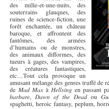
des mille-et-une-nuits, des
souterrains glauques, des
ruines de science-fiction, une
forêt enchantée, un château
baroque, et affrontent des
fantômes, des armées
d’humains ou de monstres,
des animaux difformes, des
tueurs à gages, des vampires,
des créatures fantastiques,
etc…Tout cela provoque un
amusant mélange des genres truffé de r
de
Mad Max
à
Hellsing
en passant p
barbare
,
Dawn of the Dead
ou
Gu
spaghetti, heroic fantasy, peplum, horr