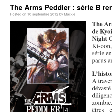
The Arms Peddler : série B re
Posted on
10 septembre 2012
by
Mackie
The Ar
de Kyoi
Night 
Ki-oon,
série e
parus a
L’histo
A trave
dévast
diligen
zombie
êtres 