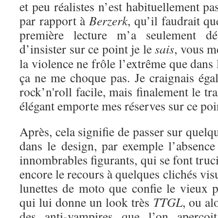
et peu réalistes n’est habituellement pa
par rapport à
Berzerk
, qu’il faudrait qu
première lecture m’a seulement dé
d’insister sur ce point je le
sais
, vous m
la violence ne frôle l’extrême que dans 
ça ne me choque pas. Je craignais éga
rock’n'roll facile, mais finalement le tra
élégant emporte mes réserves sur ce poi
Après, cela signifie de passer sur quel
dans le design, par exemple l’absence 
innombrables figurants, qui se font truc
encore le recours à quelques clichés vis
lunettes de moto que confie le vieux 
qui lui donne un look très
TTGL
, ou al
des anti-vampires que l’on aperçoi