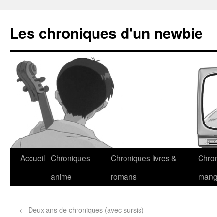
Les chroniques d'un newbie
Accueil
Chroniques
Chroniques livres &
Chro
anime
romans
man
←
Deux ans de chroniques (avec sursis)