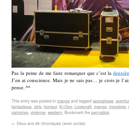
Pas la peine de me faire remarquer que c’est la
deuxièm
J’en ai conscience. Mais je ne sais pas… je crois je l’a
pense. ^^
This entry was posted in
manga
and tagged
apocalypse
,
aventu
fantastique
,
girls
,
horreur
,
Ki-Oon
,
Lovecraft
,
manga
,
monstres
,
vampires
,
violence
,
western
. Bookmark the
permalink
.
←
Deux ans de chroniques (avec sursis)