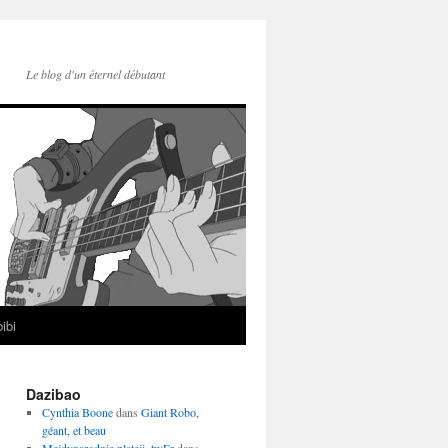
Le blog d'un éternel débutant
ibi
Dazibao
Cynthia Boone
dans
Giant Robo,
géant, et beau