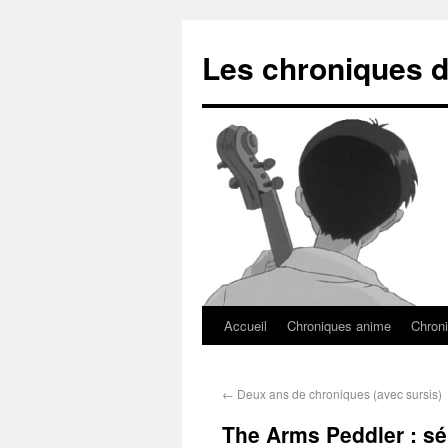
Les chroniques d
Accueil
Chroniques anime
Chroni
←
Deux ans de chroniques (avec sursis)
The Arms Peddler : sé