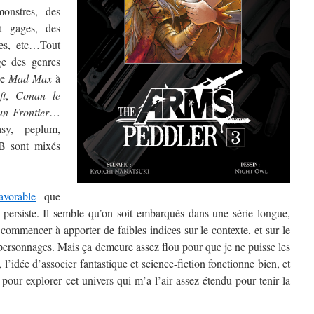
onstres, des
à gages, des
ues, etc…Tout
e des genres
de
Mad Max
à
ft
,
Conan le
n Frontier
…
asy, peplum,
 B sont mixés
avorable
que
e persiste. Il semble qu’on soit embarqués dans une série longue,
commencer à apporter de faibles indices sur le contexte, et sur le
 personnages. Mais ça demeure assez flou pour que je ne puisse les
, l’idée d’associer fantastique et science-fiction fonctionne bien, et
e pour explorer cet univers qui m’a l’air assez étendu pour tenir la