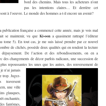
bord des chemins. Mais tous les acheteurs n’ont
pas les intentions claires… Et derrière cet
 sont à l’oeuvre. Le monde des hommes a-t-il encore un avenir?
la publication française a commencé cette année, mais je vois mal
Ki-oon
it se maintenir, vu que
a quasiment rattrapé l’éditeur
au tome 5). En tout cas, je me suis laissé prendre par ce nouvel
nombre de clichés, possède deux qualités qui en rendent la lecture
u dépaysement. De l’action et des rebondissements, on en a
vec des changements de décor parfois radicaux, une succession de
 plus repoussantes les unes que les autres, des renversement de
,
je n’ai jamais
e trop. Jugez-
traversent
ern, une ville
ains glauques,
orêt enchantée,
des fantômes,