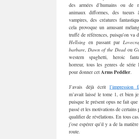
des armées d’humains ou de m
animaux difformes, des tueurs 
vampires, des créatures fantastiq
cela provoque un amusant mélang
truffé de références, puisqu’on va 
Hellsing
en passant par
Lovecra
barbare
,
Dawn of the Dead
ou
Gu
western spaghetti, heroic fant
horreur, tous les genres de série
Arms Peddler
pour donner cet
.
J’avais déjà écrit
l’impression f
m’avait laissé le tome 1, et bien j
puisque le présent opus ne fait que 
passé et les motivations de certains
qualifier de révélations. En tous cas
j’ose espérer qu’il y a de la matièr
route.