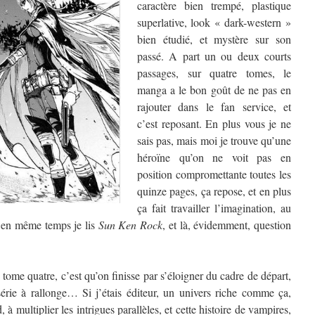
caractère bien trempé, plastique
superlative, look « dark-western »
bien étudié, et mystère sur son
passé. A part un ou deux courts
passages, sur quatre tomes, le
manga a le bon goût de ne pas en
rajouter dans le fan service, et
c’est reposant. En plus vous je ne
sais pas, mais moi je trouve qu’une
héroïne qu’on ne voit pas en
position compromettante toutes les
quinze pages, ça repose, et en plus
ça fait travailler l’imagination, au
u’en même temps je lis
Sun Ken Rock
, et là, évidemment, question
 tome quatre, c’est qu’on finisse par s’éloigner du cadre de départ,
série à rallonge… Si j’étais éditeur, un univers riche comme ça,
, à multiplier les intrigues parallèles, et cette histoire de vampires,