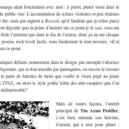
manga allait fonctionner avec moi : a priori, plutôt versé dans le
 du public visé. L’accumulation de scènes violentes et peu réalistes
e thé, mais par rapport à
Berzerk
, qu’il faudrait que je relise parce
t dégoûté (pas la peine d’insister sur ce point je le
sais
, vous me
e frôle l’extrême que dans le feu de l’action, donc ça ne me choque
poseur, rock’n'roll facile, mais finalement le trait nerveux, vif et
ur ce point.
quelques défauts, notamment dans le design, par exemple l’absence
figurants, qui se font trucider par palanquées, ou encore le recours
 la paire de lunettes de moto que confie le vieux pépé au jeune
ès
TTGL
, ou alors le style gothic lolita des anti-vampires que l’on
t indispensable?
Mais de toutes façons, l’intérêt
The Arms Peddler
principal de
,
c’est bien entendu son héroïne,
Garami, qui a tout pour plaire :