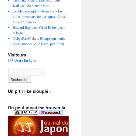
Mejdynarodnie plateji_twEr
dans
Kaikisen, de Satoshi Kon
canada prescription drugs
dans
En
juillet, revenons aux basiques : Girls!
Guns! Grenades!
Edward Ray
dans
Giant Robo, géant,
et beau
NcbgaFan86
dans
Evangelion : suite
pour violoncelle de Bach, par Shinji
Visiteurs
147 Users
En ligne
Un p’tit like siouplé :
On peut aussi me trouver là