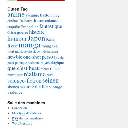
Guten Tag
anime
baston
aventure
blog
drame
enfance
cinéma
Delcourt
fantastique
enquête
Evangelion
histoire
guerre
Glénat
Japon
humour
Kana
manga
livre
mangaka
mécha
mort
musique classique
nanar
newbie
perso
one-shot
Picquier
psychologique
poétique
polar
politique
que c'est beau
roman
robots
réalisme
romance
rêve
seinen
science-fiction
société
thriller
vintage
shonen
violence
Salle des machines
Connexion
Flux
RSS
des articles
RSS
des commentaires
WordPress.org