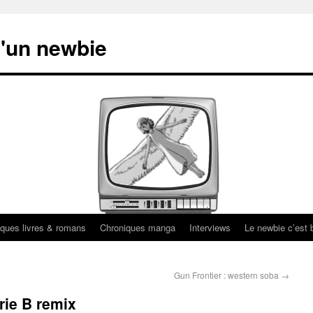
'un newbie
ques livres & romans
Chroniques manga
Interviews
Le newbie c’est b
Gun Frontier : western soba
→
rie B remix