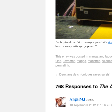
Pas la peine de me faire remarquer que c’est la
deu
bien. La compo artistique, je pense. ^^
This entry was posted in
manga
and tag
Oon
,
Lovecraft
,
manga
,
monstres
,
science
permalink
.
←
Deux ans de chroniques (avec sursis)
768 Responses to
The A
AngelMJ
says:
10 septembre 2012 at 13 h 25 