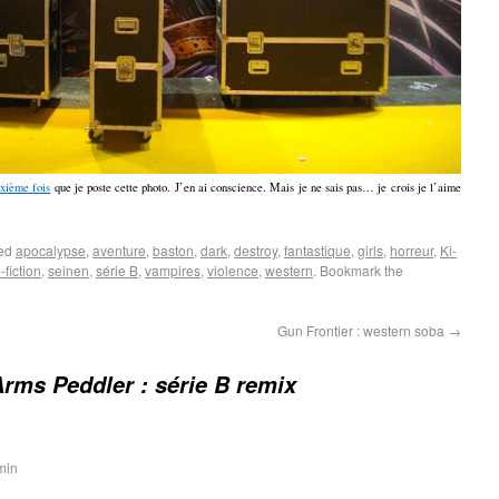
xième fois
que je poste cette photo. J’en ai conscience. Mais je ne sais pas… je crois je l’aime
ged
apocalypse
,
aventure
,
baston
,
dark
,
destroy
,
fantastique
,
girls
,
horreur
,
Ki-
-fiction
,
seinen
,
série B
,
vampires
,
violence
,
western
. Bookmark the
Gun Frontier : western soba
→
rms Peddler : série B remix
min