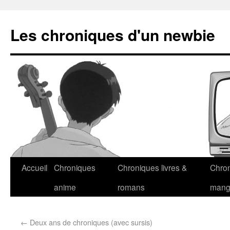
Les chroniques d'un newbie
Accueil
Chroniques
Chroniques livres &
Chro
anime
romans
man
←
Deux ans de chroniques (avec sursis)