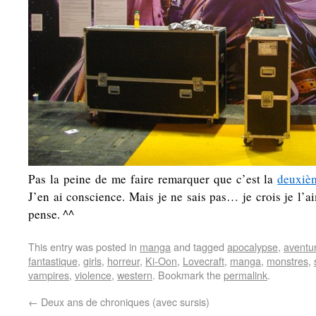
Pas la peine de me faire remarquer que c’est la
deuxièm
J’en ai conscience. Mais je ne sais pas… je crois je l’a
pense. ^^
This entry was posted in
manga
and tagged
apocalypse
,
aventu
fantastique
,
girls
,
horreur
,
Ki-Oon
,
Lovecraft
,
manga
,
monstres
,
vampires
,
violence
,
western
. Bookmark the
permalink
.
←
Deux ans de chroniques (avec sursis)