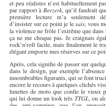
et peu réalistes n’est habituellement pa
par rapport à
Berzerk
, qu’il faudrait qu
première lecture m’a seulement dé
d’insister sur ce point je le
sais
, vous m
la violence ne frôle l’extrême que dans 
ça ne me choque pas. Je craignais éga
rock’n'roll facile, mais finalement le tra
élégant emporte mes réserves sur ce poi
Après, cela signifie de passer sur quel
dans le design, par exemple l’absence 
innombrables figurants, qui se font truc
encore le recours à quelques clichés vis
lunettes de moto que confie le vieux 
qui lui donne un look très
TTGL
, ou al
des anti-vampires que l’on aperçoi