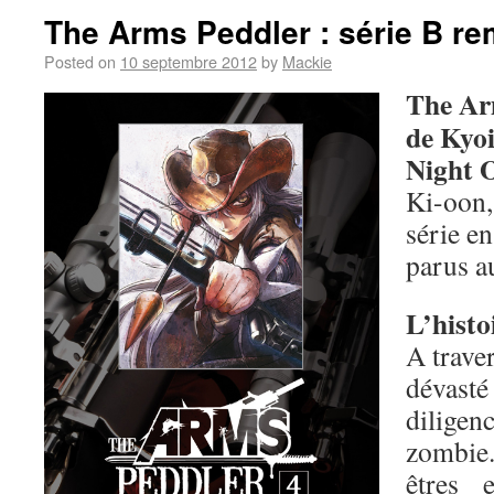
The Arms Peddler : série B re
Posted on
10 septembre 2012
by
Mackie
The Ar
de Kyoi
Night 
Ki-oon,
série e
parus a
L’histo
A trave
dévast
diligen
zombie
êtres 