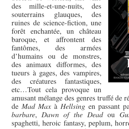
des mille-et-une-nuits, des
souterrains glauques, des
ruines de science-fiction, une
forêt enchantée, un château
baroque, et affrontent des
fantômes, des armées
d’humains ou de monstres,
des animaux difformes, des
tueurs à gages, des vampires,
des créatures fantastiques,
etc…Tout cela provoque un
amusant mélange des genres truffé de r
de
Mad Max
à
Hellsing
en passant p
barbare
,
Dawn of the Dead
ou
Gu
spaghetti, heroic fantasy, peplum, horr