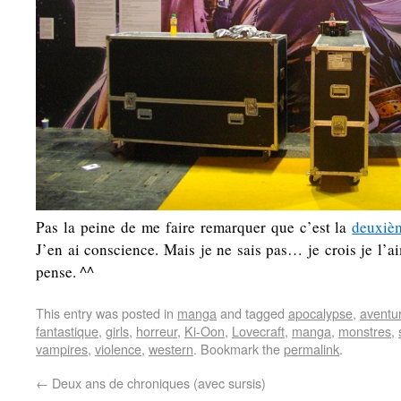
Pas la peine de me faire remarquer que c’est la
deuxièm
J’en ai conscience. Mais je ne sais pas… je crois je l’a
pense. ^^
This entry was posted in
manga
and tagged
apocalypse
,
aventu
fantastique
,
girls
,
horreur
,
Ki-Oon
,
Lovecraft
,
manga
,
monstres
,
vampires
,
violence
,
western
. Bookmark the
permalink
.
←
Deux ans de chroniques (avec sursis)