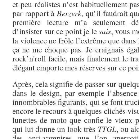
et peu réalistes n’est habituellement pa
par rapport à
Berzerk
, qu’il faudrait qu
première lecture m’a seulement dé
d’insister sur ce point je le
sais
, vous m
la violence ne frôle l’extrême que dans 
ça ne me choque pas. Je craignais éga
rock’n'roll facile, mais finalement le tra
élégant emporte mes réserves sur ce poi
Après, cela signifie de passer sur quel
dans le design, par exemple l’absence 
innombrables figurants, qui se font truc
encore le recours à quelques clichés vis
lunettes de moto que confie le vieux 
qui lui donne un look très
TTGL
, ou al
des anti-vampires que l’on aperçoi