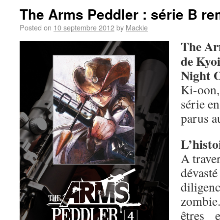
The Arms Peddler : série B re
Posted on
10 septembre 2012
by
Mackie
The Ar
de Kyoi
Night 
Ki-oon,
série e
parus a
L’histo
A trave
dévast
diligen
zombie
êtres 