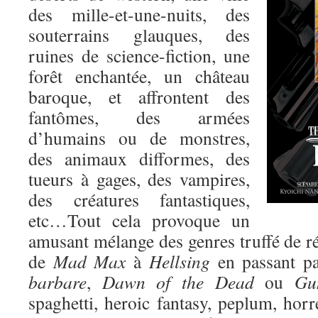
des mille-et-une-nuits, des
souterrains glauques, des
ruines de science-fiction, une
forêt enchantée, un château
baroque, et affrontent des
fantômes, des armées
d’humains ou de monstres,
des animaux difformes, des
tueurs à gages, des vampires,
des créatures fantastiques,
etc…Tout cela provoque un
amusant mélange des genres truffé de r
de
Mad Max
à
Hellsing
en passant p
barbare
,
Dawn of the Dead
ou
Gu
spaghetti, heroic fantasy, peplum, horr