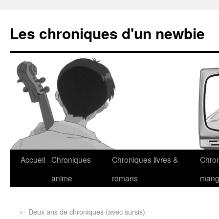
Les chroniques d'un newbie
Accueil
Chroniques
Chroniques livres &
Chro
anime
romans
man
←
Deux ans de chroniques (avec sursis)