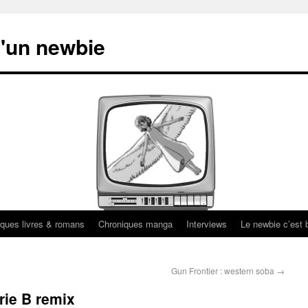
'un newbie
ques livres & romans
Chroniques manga
Interviews
Le newbie c’est b
Gun Frontier : western soba
→
rie B remix