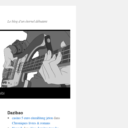
Le blog d'un éternel débutant
ibi
Dazibao
casino 5 euro einzahlung jeton
dans
Chroniques livres & romans