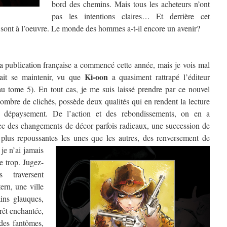
bord des chemins. Mais tous les acheteurs n’ont
pas les intentions claires… Et derrière cet
 sont à l’oeuvre. Le monde des hommes a-t-il encore un avenir?
la publication française a commencé cette année, mais je vois mal
Ki-oon
it se maintenir, vu que
a quasiment rattrapé l’éditeur
au tome 5). En tout cas, je me suis laissé prendre par ce nouvel
nombre de clichés, possède deux qualités qui en rendent la lecture
u dépaysement. De l’action et des rebondissements, on en a
vec des changements de décor parfois radicaux, une succession de
 plus repoussantes les unes que les autres, des renversement de
,
je n’ai jamais
e trop. Jugez-
traversent
ern, une ville
ains glauques,
orêt enchantée,
des fantômes,