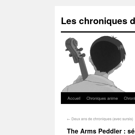
Les chroniques d
Accueil
Chroniques anime
Chroni
←
Deux ans de chroniques (avec sursis)
The Arms Peddler : sé