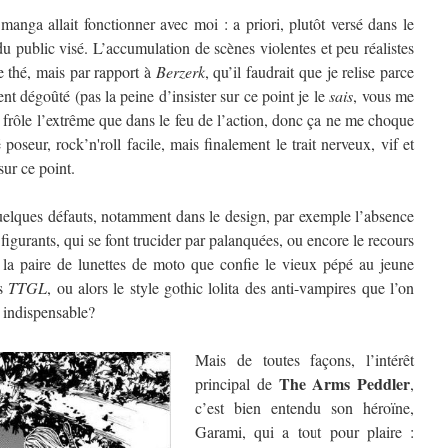
manga allait fonctionner avec moi : a priori, plutôt versé dans le
 du public visé. L’accumulation de scènes violentes et peu réalistes
e thé, mais par rapport à
Berzerk
, qu’il faudrait que je relise parce
t dégoûté (pas la peine d’insister sur ce point je le
sais
, vous me
e frôle l’extrême que dans le feu de l’action, donc ça ne me choque
poseur, rock’n'roll facile, mais finalement le trait nerveux, vif et
ur ce point.
quelques défauts, notamment dans le design, par exemple l’absence
figurants, qui se font trucider par palanquées, ou encore le recours
 la paire de lunettes de moto que confie le vieux pépé au jeune
ès
TTGL
, ou alors le style gothic lolita des anti-vampires que l’on
t indispensable?
Mais de toutes façons, l’intérêt
The Arms Peddler
principal de
,
c’est bien entendu son héroïne,
Garami, qui a tout pour plaire :