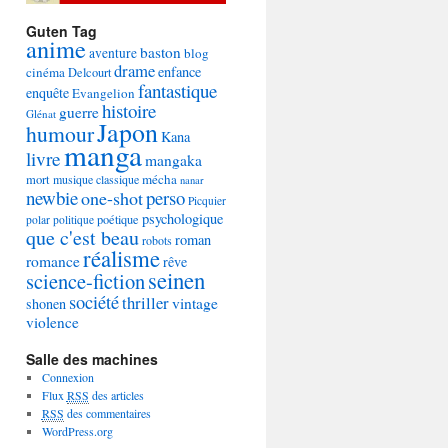
Guten Tag
anime
baston
aventure
blog
drame
enfance
cinéma
Delcourt
fantastique
enquête
Evangelion
histoire
guerre
Glénat
Japon
humour
Kana
manga
livre
mangaka
mécha
mort
musique classique
nanar
newbie
perso
one-shot
Picquier
psychologique
poétique
polar
politique
que c'est beau
roman
robots
réalisme
romance
rêve
seinen
science-fiction
société
thriller
vintage
shonen
violence
Salle des machines
Connexion
Flux
RSS
des articles
RSS
des commentaires
WordPress.org