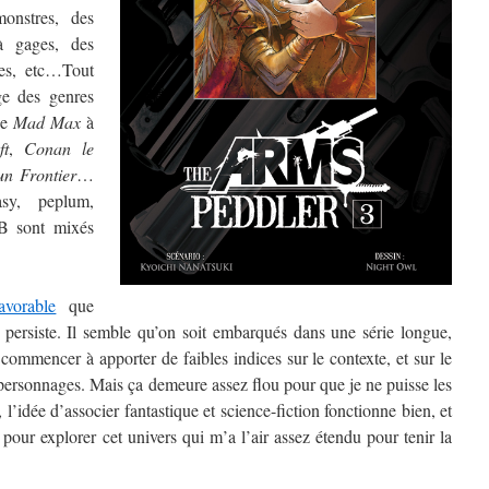
onstres, des
à gages, des
ues, etc…Tout
e des genres
de
Mad Max
à
ft
,
Conan le
n Frontier
…
asy, peplum,
 B sont mixés
avorable
que
e persiste. Il semble qu’on soit embarqués dans une série longue,
commencer à apporter de faibles indices sur le contexte, et sur le
 personnages. Mais ça demeure assez flou pour que je ne puisse les
, l’idée d’associer fantastique et science-fiction fonctionne bien, et
e pour explorer cet univers qui m’a l’air assez étendu pour tenir la