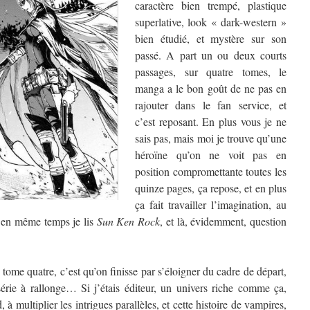
caractère bien trempé, plastique
superlative, look « dark-western »
bien étudié, et mystère sur son
passé. A part un ou deux courts
passages, sur quatre tomes, le
manga a le bon goût de ne pas en
rajouter dans le fan service, et
c’est reposant. En plus vous je ne
sais pas, mais moi je trouve qu’une
héroïne qu’on ne voit pas en
position compromettante toutes les
quinze pages, ça repose, et en plus
ça fait travailler l’imagination, au
u’en même temps je lis
Sun Ken Rock
, et là, évidemment, question
 tome quatre, c’est qu’on finisse par s’éloigner du cadre de départ,
série à rallonge… Si j’étais éditeur, un univers riche comme ça,
, à multiplier les intrigues parallèles, et cette histoire de vampires,