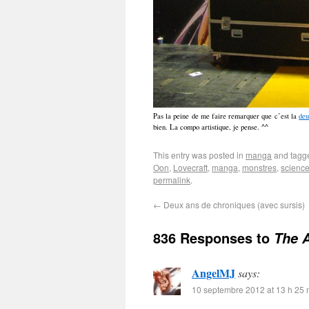
Pas la peine de me faire remarquer que c’est la
deu
bien. La compo artistique, je pense. ^^
This entry was posted in
manga
and tag
Oon
,
Lovecraft
,
manga
,
monstres
,
science
permalink
.
←
Deux ans de chroniques (avec sursis)
836 Responses to
The A
AngelMJ
says:
10 septembre 2012 at 13 h 25 