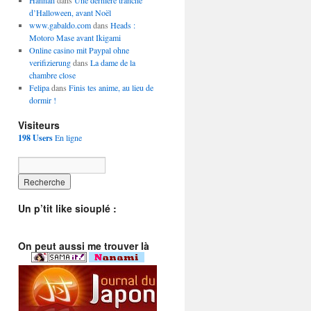
Hannah
dans
Une dernière tranche
d’Halloween, avant Noël
www.gabaldo.com
dans
Heads :
Motoro Mase avant Ikigami
Online casino mit Paypal ohne
verifizierung
dans
La dame de la
chambre close
Felipa
dans
Finis tes anime, au lieu de
dormir !
Visiteurs
198 Users
En ligne
Un p’tit like siouplé :
On peut aussi me trouver là