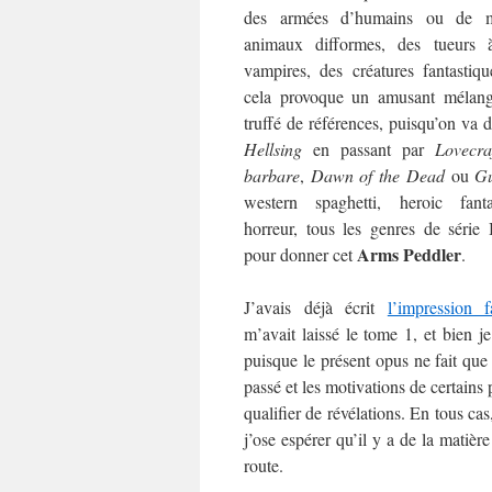
des armées d’humains ou de m
animaux difformes, des tueurs 
vampires, des créatures fantastiq
cela provoque un amusant mélang
truffé de références, puisqu’on va 
Hellsing
en passant par
Lovecra
barbare
,
Dawn of the Dead
ou
Gu
western spaghetti, heroic fant
horreur, tous les genres de série
Arms Peddler
pour donner cet
.
J’avais déjà écrit
l’impression f
m’avait laissé le tome 1, et bien j
puisque le présent opus ne fait que 
passé et les motivations de certains
qualifier de révélations. En tous cas
j’ose espérer qu’il y a de la matièr
route.