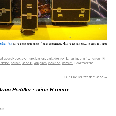
xième fois
que je poste cette photo. J’en ai conscience. Mais je ne sais pas… je crois je l’aime
ged
apocalypse
,
aventure
,
baston
,
dark
,
destroy
,
fantastique
,
girls
,
horreur
,
Ki-
-fiction
,
seinen
,
série B
,
vampires
,
violence
,
western
. Bookmark the
Gun Frontier : western soba
→
rms Peddler : série B remix
min