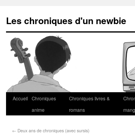
Les chroniques d'un newbie
Accueil
Chroniques
Chroniques livres &
Chro
anime
romans
man
←
Deux ans de chroniques (avec sursis)