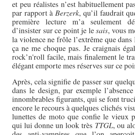
et peu réalistes n’est habituellement pa
par rapport à
Berzerk
, qu’il faudrait qu
première lecture m’a seulement dé
d’insister sur ce point je le
sais
, vous m
la violence ne frôle l’extrême que dans 
ça ne me choque pas. Je craignais éga
rock’n'roll facile, mais finalement le tra
élégant emporte mes réserves sur ce poi
Après, cela signifie de passer sur quel
dans le design, par exemple l’absence 
innombrables figurants, qui se font truc
encore le recours à quelques clichés vis
lunettes de moto que confie le vieux 
qui lui donne un look très
TTGL
, ou al
des anti-vampires que l’on aperçoi