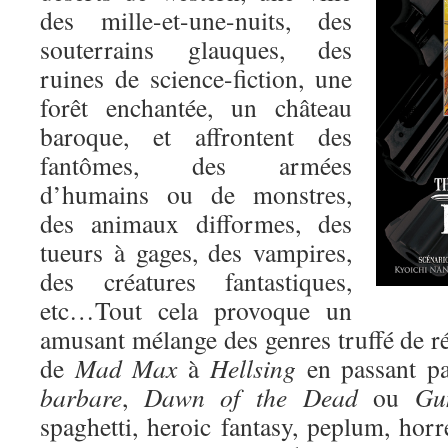
des mille-et-une-nuits, des
souterrains glauques, des
ruines de science-fiction, une
forêt enchantée, un château
baroque, et affrontent des
fantômes, des armées
d’humains ou de monstres,
des animaux difformes, des
tueurs à gages, des vampires,
des créatures fantastiques,
etc…Tout cela provoque un
amusant mélange des genres truffé de r
de
Mad Max
à
Hellsing
en passant p
barbare
,
Dawn of the Dead
ou
Gu
spaghetti, heroic fantasy, peplum, horr