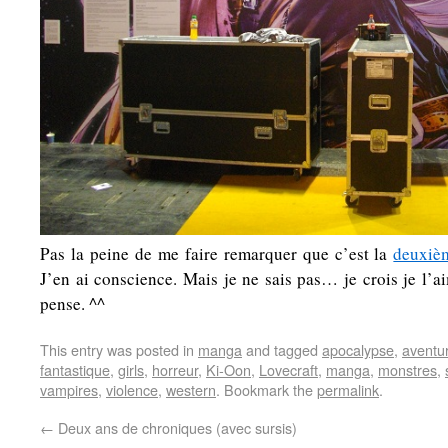
Pas la peine de me faire remarquer que c’est la
deuxièm
J’en ai conscience. Mais je ne sais pas… je crois je l’a
pense. ^^
This entry was posted in
manga
and tagged
apocalypse
,
aventu
fantastique
,
girls
,
horreur
,
Ki-Oon
,
Lovecraft
,
manga
,
monstres
,
vampires
,
violence
,
western
. Bookmark the
permalink
.
←
Deux ans de chroniques (avec sursis)