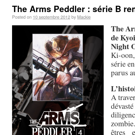
The Arms Peddler : série B re
Posted on
10 septembre 2012
by
Mackie
The Ar
de Kyoi
Night 
Ki-oon,
série e
parus a
L’histo
A trave
dévast
diligen
zombie
êtres 