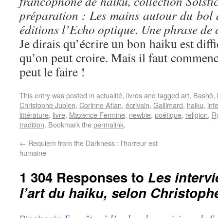
francophone de haiku, collection Solstic
préparation : Les mains autour du bol à
éditions l’Echo optique. Une phrase de
Je dirais qu’écrire un bon haiku est diffi
qu’on peut croire. Mais il faut commence
peut le faire !
This entry was posted in
actualité
,
livres
and tagged
art
,
Bashô
,
Christophe Jubien
,
Corinne Atlan
,
écrivain
,
Gallimard
,
haiku
,
int
littérature
,
livre
,
Maxence Fermine
,
newbie
,
poétique
,
religion
,
R
tradition
. Bookmark the
permalink
.
←
Requiem from the Darkness : l’horreur est
humaine
1 304 Responses to
Les interv
l’art du haiku, selon Christoph