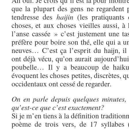
Ah oui. Je crois qu’il est là pour montr
que la plupart des gens ne regardent 
tendresse des
haijin
(les pratiquants 
choses, et aux choses vieilles aussi, à 
l’anse cassée » c’est justement une t
préfère pour boire son thé, elle qui a u
neuves… C’est ça l’esprit du haijn, il
ont déjà vécu, qu’on aurait aujourd’hui
poubelle… Il y a beaucoup de haiku
évoquent les choses petites, discrètes, q
occidentaux ont cessé de regarder.
On en parle depuis quelques minutes, m
qu’est-ce que c’est exactement?
Si je m’en tiens à la définition tradition
poème de trois vers, de 17 syllabes 