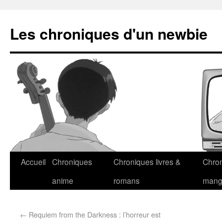
Les chroniques d'un newbie
Accueil
Chroniques
Chroniques livres &
Chro
anime
romans
man
←
Requiem from the Darkness : l’horreur est