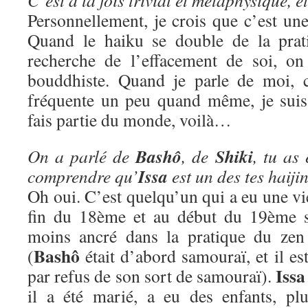
C’est à la fois trivial et métaphysique, et 
Personnellement, je crois que c’est un
Quand le haiku se double de la prat
recherche de l’effacement de soi, on
bouddhiste. Quand je parle de moi, 
fréquente un peu quand même, je suis
fais partie du monde, voilà…
Bashô
Shiki
On a parlé de
, de
, tu as
Issa
comprendre qu’
est un des tes haijin
Oh oui. C’est quelqu’un qui a eu une vie 
fin du 18ème et au début du 19ème si
moins ancré dans la pratique du ze
Bashô
(
était d’abord samouraï, et il e
Issa
par refus de son sort de samouraï).
il a été marié, a eu des enfants, pl