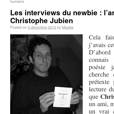
humaine
Les interviews du newbie : l’a
Christophe Jubien
Posted on
9 décembre 2012
by
Mackie
Cela fa
j’avais ce
D’abord
connais
poésie j
cherche 
prétexte
lecture d
Chri
que
un ami, m
un vrai