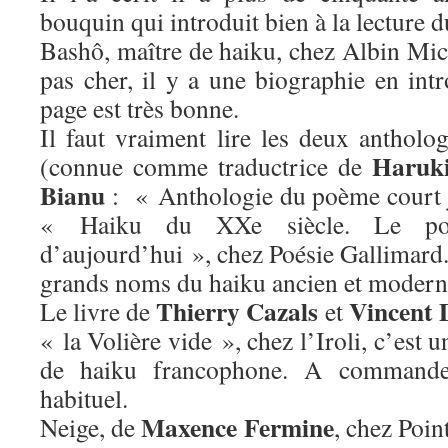
bouquin qui introduit bien à la lecture d
Bashô, maître de haiku, chez Albin Mic
pas cher, il y a une biographie en int
page est très bonne.
Il faut vraiment lire les deux antholo
Haruk
(connue comme traductrice de
Bianu
: « Anthologie du poème court j
« Haiku du XXe siècle. Le poè
d’aujourd’hui », chez Poésie Gallimard.
grands noms du haiku ancien et modern
Thierry Cazals
Vincent 
Le livre de
et
« la Volière vide », chez l’Iroli, c’est u
de haiku francophone. A commander
habituel.
Maxence Fermine
Neige, de
, chez Poin